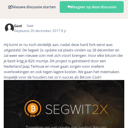
Nieuwe discussie starten
Reageer op deze discussie
Gast
Gast
Geplaatst
20 december 2017
8 jr
Hij komt er nu toch eindelijk aan, nadat deze hard fork eerst was
uitgesteld. De Segwit 2x update zal plaats vinden op 28 december en
zal weer een nieuwe coin met zich voort brengen. Voor elke bitcoin die
je bezit krijg je B2X muntje. Dit project is geïnitieerd door een
Nederland Jaap Terlouw en moet gaan zorgen voor snellere
overboekingen en ook tegen lagere kosten. We gaan het meemaken.
Hopelijk voor de houders net zo'n succes als Bitcoin Cash!