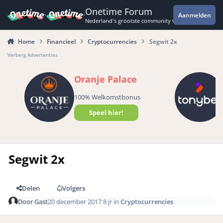
Spring naar bijdragen
Onetime Forum
Aanmelden
Nederland's grootste community voor de spannende 
Home
Financieel
Cryptocurrencies
Segwit 2x
Verberg Advertenties
Oranje Palace
100% Welkomstbonus
Speel hier!
Segwit 2x
Delen
Volgers
Door
Gast
20 december 2017
8 jr
in
Cryptocurrencies