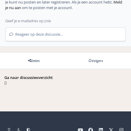
Je kunt nu posten en later registreren. Als je een account hebt,
Meld
je nu aan
om te posten met je account.
Reageer op deze discussie...
Delen
Volgers
Ga naar discussieoverzicht
Light Mode
Dark Mode
Systeemvoorkeuren
y
f
l
x
i