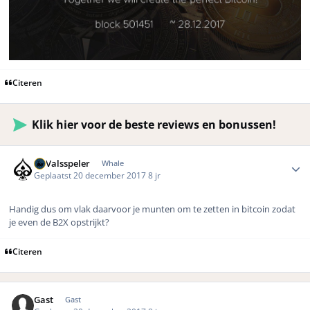
Citeren
Klik hier voor de beste reviews en bonussen!
Author stats
DeValsspeler
Whale
Geplaatst
20 december 2017
8 jr
Handig dus om vlak daarvoor je munten om te zetten in bitcoin zodat
je even de B2X opstrijkt?
Citeren
Gast
Gast