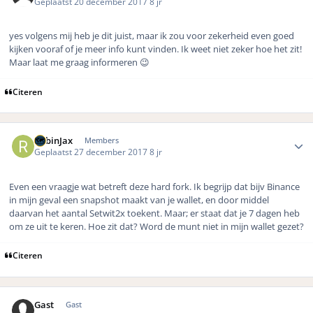
Geplaatst
20 december 2017
8 jr
yes volgens mij heb je dit juist, maar ik zou voor zekerheid even goed
kijken vooraf of je meer info kunt vinden. Ik weet niet zeker hoe het zit!
Maar laat me graag informeren 😉
Citeren
Author stats
RobinJax
Members
Geplaatst
27 december 2017
8 jr
Even een vraagje wat betreft deze hard fork. Ik begrijp dat bijv Binance
in mijn geval een snapshot maakt van je wallet, en door middel
daarvan het aantal Setwit2x toekent. Maar; er staat dat je 7 dagen heb
om ze uit te keren. Hoe zit dat? Word de munt niet in mijn wallet gezet?
Citeren
Gast
Gast