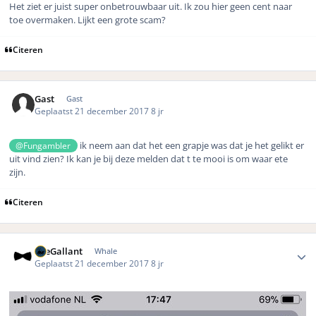
Het ziet er juist super onbetrouwbaar uit. Ik zou hier geen cent naar
toe overmaken. Lijkt een grote scam?
Citeren
Gast
Gast
Geplaatst
21 december 2017
8 jr
ik neem aan dat het een grapje was dat je het gelikt er
@Fungambler
uit vind zien? Ik kan je bij deze melden dat t te mooi is om waar ete
zijn.
Citeren
Author stats
TheGallant
Whale
Geplaatst
21 december 2017
8 jr