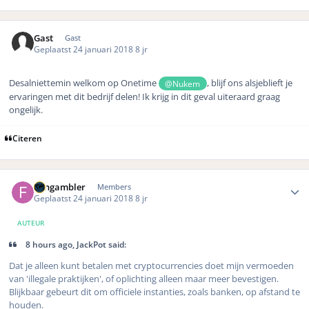
Gast
Gast
Geplaatst
24 januari 2018
8 jr
Desalniettemin welkom op Onetime
, blijf ons alsjeblieft je
@Nukem
ervaringen met dit bedrijf delen! Ik krijg in dit geval uiteraard graag
ongelijk.
Citeren
Author stats
Fungambler
Members
Geplaatst
24 januari 2018
8 jr
AUTEUR
8 hours ago, JackPot said:
Dat je alleen kunt betalen met cryptocurrencies doet mijn vermoeden
van 'illegale praktijken', of oplichting alleen maar meer bevestigen.
Blijkbaar gebeurt dit om officiele instanties, zoals banken, op afstand te
houden.