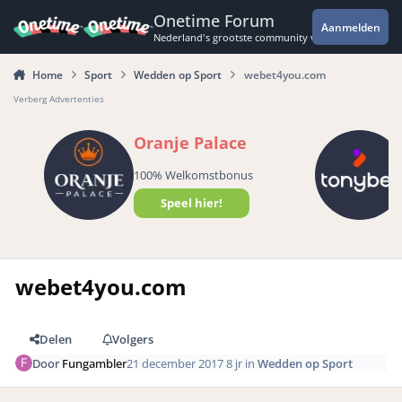
Spring naar bijdragen
Onetime Forum
Aanmelden
Nederland's grootste community voor de spannende 
Home
Sport
Wedden op Sport
webet4you.com
Verberg Advertenties
Oranje Palace
100% Welkomstbonus
Speel hier!
webet4you.com
Delen
Volgers
Door
Fungambler
21 december 2017
8 jr
in
Wedden op Sport