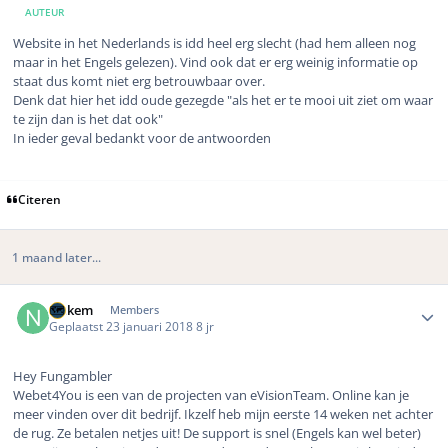
AUTEUR
Website in het Nederlands is idd heel erg slecht (had hem alleen nog
maar in het Engels gelezen). Vind ook dat er erg weinig informatie op
staat dus komt niet erg betrouwbaar over.
Denk dat hier het idd oude gezegde "als het er te mooi uit ziet om waar
te zijn dan is het dat ook"
In ieder geval bedankt voor de antwoorden
Citeren
1 maand later...
Author stats
Nukem
Members
Geplaatst
23 januari 2018
8 jr
Hey Fungambler
Webet4You is een van de projecten van eVisionTeam. Online kan je
meer vinden over dit bedrijf. Ikzelf heb mijn eerste 14 weken net achter
de rug. Ze betalen netjes uit! De support is snel (Engels kan wel beter)