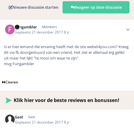
Nieuwe discussie starten
Reageer op deze discussie
Author stats
Fungambler
Members
Geplaatst
21 december 2017
8 jr
Is er hier iemand die ervaring heeft met de site webet4you.com? Kreeg
dit via fb doorgestuurd van een vriend. Het ziet er allemaal erg gelikt
uit maar het lijkt "te mooi om waar te zijn".
mvg Fungambler
Citeren
Klik hier voor de beste reviews en bonussen!
Gast
Gast
Geplaatst
21 december 2017
8 jr