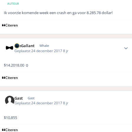
AUTEUR
Ik voorzie komende week een crash en ga voor 8.285.78 dollar!
Citeren
Author stats
TheGallant
Whale
Geplaatst
24 december 2017
8 jr
$14.2018.00 ☺️
Citeren
Gast
Gast
Geplaatst
24 december 2017
8 jr
$10,855
Citeren