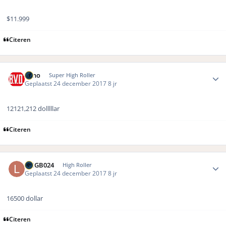
$11.999
Citeren
Author stats
Reno
Super High Roller
Geplaatst
24 december 2017
8 jr
12121,212 dolllllar
Citeren
Author stats
LMGB024
High Roller
Geplaatst
24 december 2017
8 jr
16500 dollar
Citeren