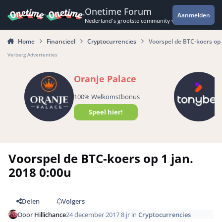
Spring naar bijdragen
Onetime Forum
Aanmelden
Nederland's grootste community voor de spannende 
Home
Financieel
Cryptocurrencies
Voorspel de BTC-koers op 
Verberg Advertenties
Oranje Palace
100% Welkomstbonus
Speel hier!
Voorspel de BTC-koers op 1 jan.
2018 0:00u
Delen
Volgers
Door
Hillichance
24 december 2017
8 jr
in
Cryptocurrencies