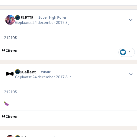
Author stats
ROELETTE
Super High Roller
Geplaatst
24 december 2017
8 jr
21210$
Citeren
1
Author stats
TheGallant
Whale
Geplaatst
24 december 2017
8 jr
21210$
🍆
Citeren
Author stats