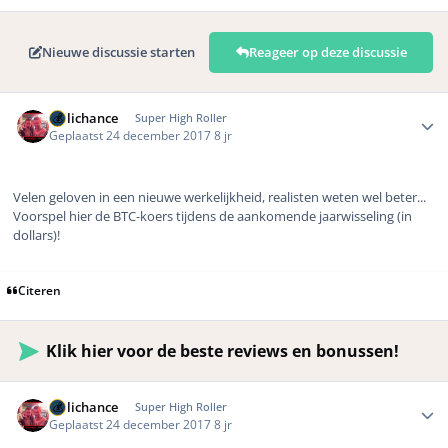
Nieuwe discussie starten
Reageer op deze discussie
Author stats
Hillichance
Super High Roller
Geplaatst
24 december 2017
8 jr
Velen geloven in een nieuwe werkelijkheid, realisten weten wel beter...
Voorspel hier de BTC-koers tijdens de aankomende jaarwisseling (in
dollars)!
Citeren
Klik hier voor de beste reviews en bonussen!
Author stats
Hillichance
Super High Roller
Geplaatst
24 december 2017
8 jr