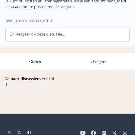
Je kunt nu posten en later registreren. Als je een account hebt,
Meld
je nu aan
om te posten met je account.
Reageer op deze discussie...
Delen
Volgers
Ga naar discussieoverzicht
Light Mode
Dark Mode
Systeemvoorkeuren
y
f
l
x
i