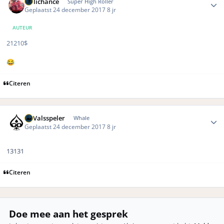
Hillichance
Super High Roller
Geplaatst
24 december 2017
8 jr
AUTEUR
21210$
😂
Citeren
Author stats
DeValsspeler
Whale
Geplaatst
24 december 2017
8 jr
13131
Citeren
Doe mee aan het gesprek