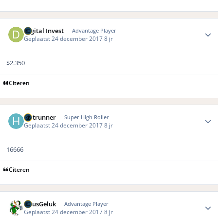
Author stats
Digital Invest
Advantage Player
Geplaatst
24 december 2017
8 jr
$2.350
Citeren
Author stats
Hotrunner
Super High Roller
Geplaatst
24 december 2017
8 jr
16666
Citeren
Author stats
GuusGeluk
Advantage Player
Geplaatst
24 december 2017
8 jr