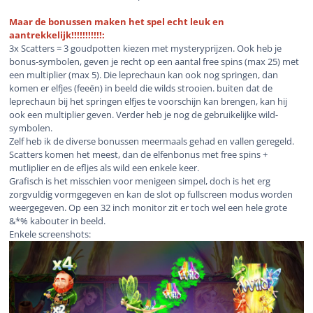
Maar de bonussen maken het spel echt leuk en
aantrekkelijk!!!!!!!!!!!:
3x Scatters = 3 goudpotten kiezen met mysteryprijzen. Ook heb je
bonus-symbolen, geven je recht op een aantal free spins (max 25) met
een multiplier (max 5). Die leprechaun kan ook nog springen, dan
komen er elfjes (feeën) in beeld die wilds strooien. buiten dat de
leprechaun bij het springen elfjes te voorschijn kan brengen, kan hij
ook een multiplier geven. Verder heb je nog de gebruikelijke wild-
symbolen.
Zelf heb ik de diverse bonussen meermaals gehad en vallen geregeld.
Scatters komen het meest, dan de elfenbonus met free spins +
mutliplier en de efljes als wild een enkele keer.
Grafisch is het misschien voor menigeen simpel, doch is het erg
zorgvuldig vormgegeven en kan de slot op fullscreen modus worden
weergegeven. Op een 32 inch monitor zit er toch wel een hele grote
&*% kabouter in beeld.
Enkele screenshots: