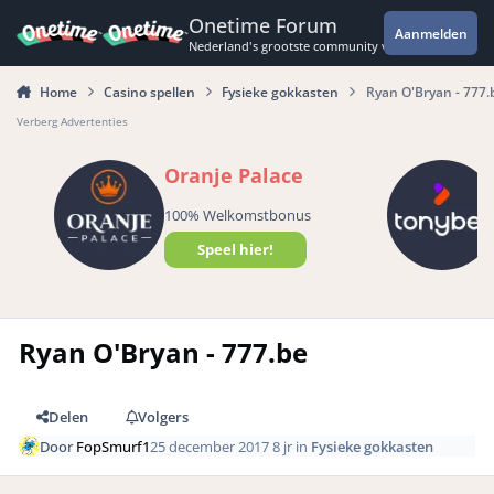
Spring naar bijdragen
Onetime Forum
Aanmelden
Nederland's grootste community voor de spannende 
Home
Casino spellen
Fysieke gokkasten
Ryan O'Bryan - 777.
Verberg Advertenties
Oranje Palace
100% Welkomstbonus
Speel hier!
Ryan O'Bryan - 777.be
Delen
Volgers
Door
FopSmurf1
25 december 2017
8 jr
in
Fysieke gokkasten