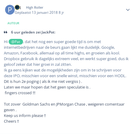
Author stats
Pat
High Roller
Geplaatst
13 januari 2018
8 jr
AUTEUR
6 uur geleden zei JackPot:
Hi
, dat het nog een super goede tijd is om met
@Pat
internetbedrijven naar de beurs gaan lijkt me duidelijk. Google,
Amazon, Facebook, allemaal op all time highs, en groeien als kool.
Dropbox gebruik ik dagelijks extreem veel, en werkt super goed, dus ik
geloof zeker dat hier groei in zal zitten.
Ik ga eens kijken wat de mogelijkheden zijn om in te schrijven voor
deze IPO, misschien voor een snelle winst, misschien voor een HODL.
Dit is hun 2e poging ( als ik me niet vergiss ) .
Laten we maar hopen dat het geen speculatie is .
fingers crossed !!!
Tot zover Goldman Sachs en JPMorgan Chase , weigeren comentaar
geven .
Keep us inform please !!
Cheers !!