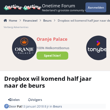
Spring naar bijdragen
Onetime Forum
Aanmelden
Nederland's grootste community voor de spannende 
Home
Financieel
Beurs
Dropbox wil komend half jaar naar d
Verberg Advertenties
Oranje Palace
100% Welkomstbonus
Speel hier!
Dropbox wil komend half jaar
naar de beurs
Delen
Volgers
Door
Pat
13 januari 2018
8 jr
in
Beurs