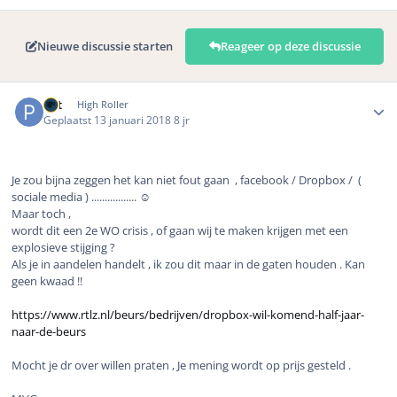
Nieuwe discussie starten
Reageer op deze discussie
Author stats
Pat
High Roller
Geplaatst
13 januari 2018
8 jr
Je zou bijna zeggen het kan niet fout gaan , facebook / Dropbox /
(
sociale media ) ................. ☺️
Maar toch ,
wordt dit een 2e WO crisis , of gaan wij te maken krijgen met een
explosieve stijging ?
Als je in aandelen handelt , ik zou dit maar in de gaten houden . Kan
geen kwaad !!
https://www.rtlz.nl/beurs/bedrijven/dropbox-wil-komend-half-jaar-
naar-de-beurs
Mocht je dr over willen praten , Je mening wordt op prijs gesteld .