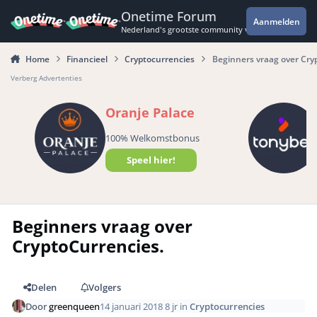
Spring naar bijdragen
Onetime Forum
Aanmelden
Nederland's grootste community voor de spannende 
Home
Financieel
Cryptocurrencies
Beginners vraag over Cry
Verberg Advertenties
Oranje Palace
100% Welkomstbonus
Speel hier!
Beginners vraag over
CryptoCurrencies.
Delen
Volgers
Door
greenqueen
14 januari 2018
8 jr
in
Cryptocurrencies