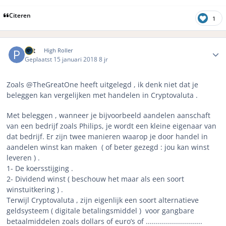
Citeren
1
Author stats
Pat
High Roller
Geplaatst
15 januari 2018
8 jr
Zoals @TheGreatOne heeft uitgelegd , ik denk niet dat je
beleggen kan vergelijken met handelen in Cryptovaluta .
Met beleggen , wanneer je bijvoorbeeld aandelen aanschaft
van een bedrijf zoals Philips, je wordt een kleine eigenaar van
dat bedrijf. Er zijn twee manieren waarop je door handel in
aandelen winst kan maken ( of beter gezegd : jou kan winst
leveren ) .
1- De koersstijging .
2- Dividend winst ( beschouw het maar als een soort
winstuitkering ) .
Terwijl Cryptovaluta , zijn eigenlijk een soort alternatieve
geldsysteem ( digitale betalingsmiddel ) voor gangbare
betaalmiddelen zoals dollars of euro’s
of ............................