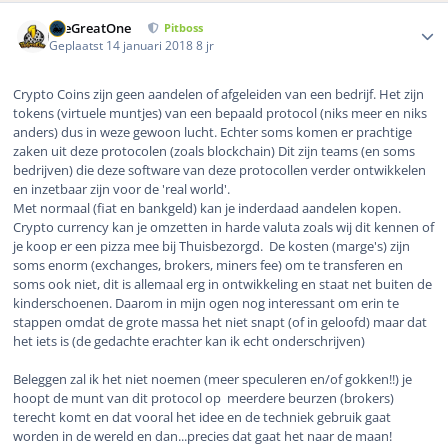
Author stats
TheGreatOne
Pitboss
Geplaatst
14 januari 2018
8 jr
Crypto Coins zijn geen aandelen of afgeleiden van een bedrijf. Het zijn
tokens (virtuele muntjes) van een bepaald protocol (niks meer en niks
anders) dus in weze gewoon lucht. Echter soms komen er prachtige
zaken uit deze protocolen (zoals blockchain) Dit zijn teams (en soms
bedrijven) die deze software van deze protocollen verder ontwikkelen
en inzetbaar zijn voor de 'real world'.
Met normaal (fiat en bankgeld) kan je inderdaad aandelen kopen.
Crypto currency kan je omzetten in harde valuta zoals wij dit kennen of
je koop er een pizza mee bij Thuisbezorgd. De kosten (marge's) zijn
soms enorm (exchanges, brokers, miners fee) om te transferen en
soms ook niet, dit is allemaal erg in ontwikkeling en staat net buiten de
kinderschoenen. Daarom in mijn ogen nog interessant om erin te
stappen omdat de grote massa het niet snapt (of in geloofd) maar dat
het iets is (de gedachte erachter kan ik echt onderschrijven)
Beleggen zal ik het niet noemen (meer speculeren en/of gokken!!) je
hoopt de munt van dit protocol op meerdere beurzen (brokers)
terecht komt en dat vooral het idee en de techniek gebruik gaat
worden in de wereld en dan...precies dat gaat het naar de maan!