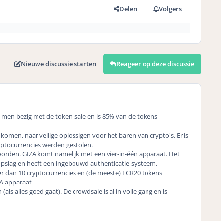
Delen
Volgers
Nieuwe discussie starten
Reageer op deze discussie
 men bezig met de token-sale en is 85% van de tokens
omen, naar veilige oplossigen voor het baren van crypto's. Er is
ryptocurrencies werden gestolen.
t worden. GIZA komt namelijk met een vier-in-één apparaat. Het
slag en heeft een ingebouwd authenticatie-systeem.
er dan 10 cryptocurrencies en (de meeste) ECR20 tokens
ZA apparaat.
als alles goed gaat). De crowdsale is al in volle gang en is