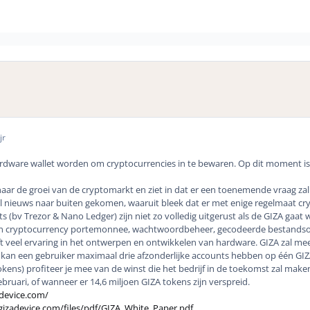
jr
dware wallet worden om cryptocurrencies in te bewaren. Op dit moment is
ar de groei van de cryptomarkt en ziet in dat er een toenemende vraag zal k
eel nieuws naar buiten gekomen, waaruit bleek dat er met enige regelmaat c
s (bv Trezor & Nano Ledger) zijn niet zo volledig uitgerust als de GIZA gaa
en cryptocurrency portemonnee, wachtwoordbeheer, gecodeerde bestandsop
t veel ervaring in het ontwerpen en ontwikkelen van hardware. GIZA zal me
kan een gebruiker maximaal drie afzonderlijke accounts hebben op één GI
kens) profiteer je mee van de winst die het bedrijf in de toekomst zal maken (
ebruari, of wanneer er 14,6 miljoen GIZA tokens zijn verspreid.
device.com/
gizadevice.com/files/pdf/GIZA_White_Paper.pdf