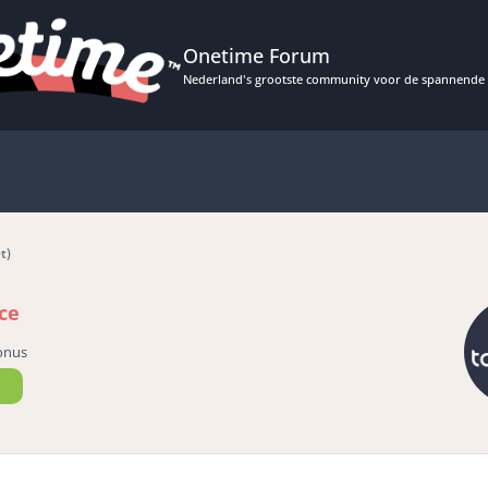
Onetime Forum
Nederland's grootste community voor de spannende 
t)
ce
onus