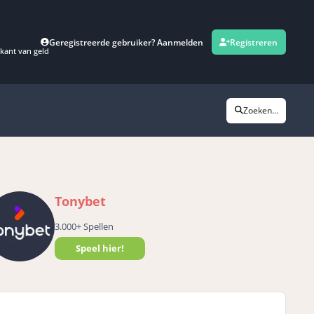
Geregistreerde gebruiker? Aanmelden
Registreren
kant van geld
Zoeken...
Tonybet
3.000+ Spellen
Speel hier!