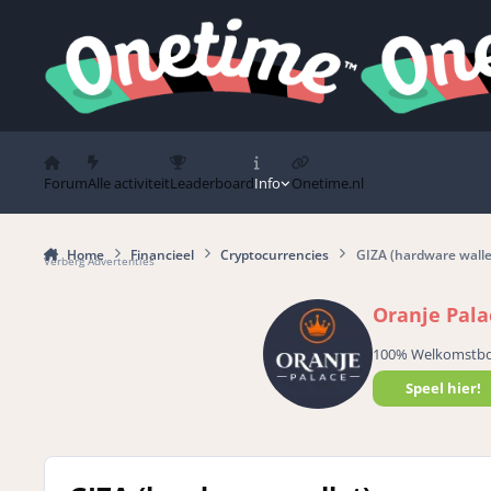
Spring naar bijdragen
Forum
Alle activiteit
Leaderboard
Info
Onetime.nl
Home
Financieel
Cryptocurrencies
GIZA (hardware walle
Verberg Advertenties
Oranje Pala
100% Welkomstb
Speel hier!