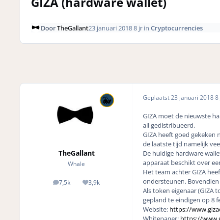
GIZA (hardware wallet)
Door
TheGallant
23 januari 2018
8 jr
in
Cryptocurrencies
Geplaatst
23 januari 2018
8 
GIZA moet de nieuwste har
all gedistribueerd.
GIZA heeft goed gekeken na
de laatste tijd namelijk v
TheGallant
De huidige hardware wallet
apparaat beschikt over e
Whale
Het team achter GIZA heef
ondersteunen. Bovendien 
7,5k
3,9k
posts
Reputation
Als token eigenaar (GIZA to
gepland te eindigen op 8 f
Website:
https://www.giza
Whitepaper:
https://www.