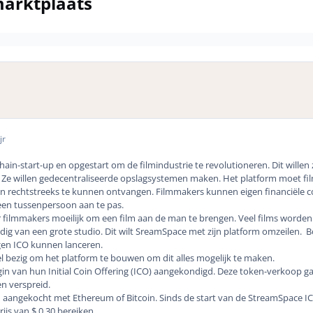
marktplaats
jr
ain-start-up en opgestart om de filmindustrie te revolutioneren. Dit wille
. Ze willen gedecentraliseerde opslagsystemen maken. Het platform moet fil
en rechtstreeks te kunnen ontvangen. Filmmakers kunnen eigen financiële c
een tussenpersoon aan te pas.
 filmmakers moeilijk om een film aan de man te brengen. Veel films worde
ig van een grote studio. Dit wilt SreamSpace met zijn platform omzeilen. B
gen ICO kunnen lanceren.
bezig om het platform te bouwen om dit alles mogelijk te maken.
n van hun Initial Coin Offering (ICO) aangekondigd. Deze token-verkoop gaa
n verspreid.
n aangekocht met
Ethereum
of
Bitcoin
. Sinds de start van de StreamSpace IC
s van $ 0,30 bereiken.