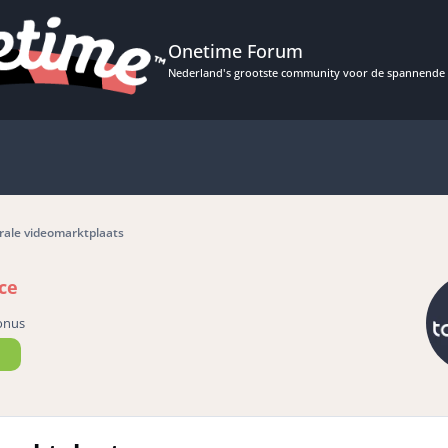
Onetime Forum
Nederland's grootste community voor de spannende 
rale videomarktplaats
ce
onus