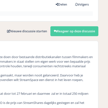
Delen
Volgers
Nieuwe discussie starten
Reageer op deze discussie
n ze doen door bestaande distributiekanalen tussen filmmakers en
mmakers in staat stellen om eigen werk voor een bepaalde prijs
ontrole houden, terwijl consumenten rechtstreeks materiaal
n gemaakt, maar worden nooit gelanceerd. Daarvoor heb je
ovendien wilt StreamSpace een dienst in het leven roepen,
t door tot 27 februari en daarmee zal er in totaal 250 miljoen
O is de prijs van StreamShares dagelijks gestegen en zal het