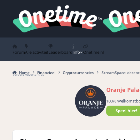
Spring naar bijdragen
Forum
Alle activiteit
Leaderboard
Info
Onetime.nl
Home
Financieel
Cryptocurrencies
StreamSpace: decent
Verberg Advertenties
Oranje Pala
100% Welkomstb
Speel hier!