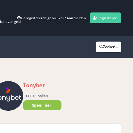
Geregistreerde gebruiker? Aanmelden
Registreren
kant van geld
Zoeken...
Tonybet
3.000+ Spellen
Speel hier!