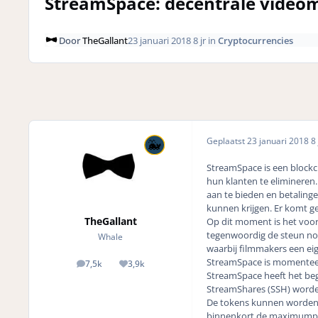
StreamSpace: decentrale video
Door
TheGallant
23 januari 2018
8 jr
in
Cryptocurrencies
Geplaatst
23 januari 2018
8 
StreamSpace is een blockch
hun klanten te elimineren
aan te bieden en betaling
kunnen krijgen. Er komt g
TheGallant
Op dit moment is het voor
tegenwoordig de steun nod
Whale
waarbij filmmakers een ei
StreamSpace is momenteel 
7,5k
3,9k
posts
Reputation
StreamSpace heeft het begi
StreamShares (SSH) worde
De tokens kunnen worde
binnenkort de maximumprij