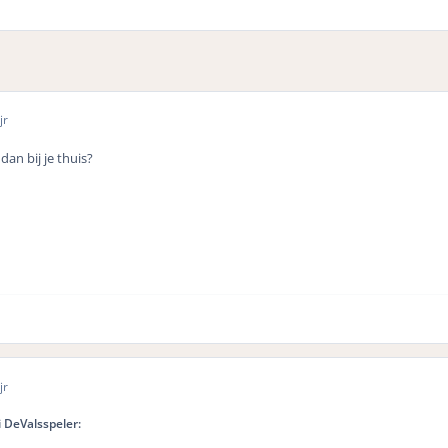
jr
an bij je thuis?
jr
 DeValsspeler: