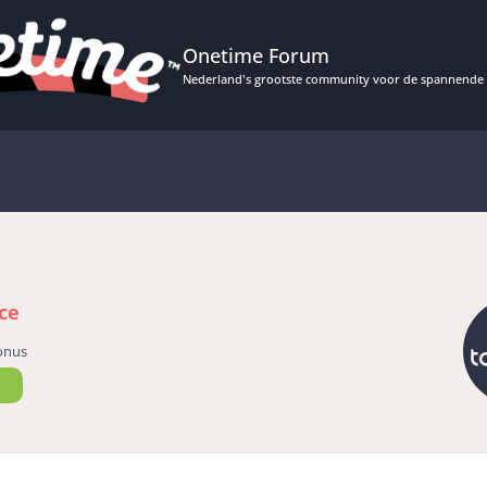
Onetime Forum
Nederland's grootste community voor de spannende 
ce
onus