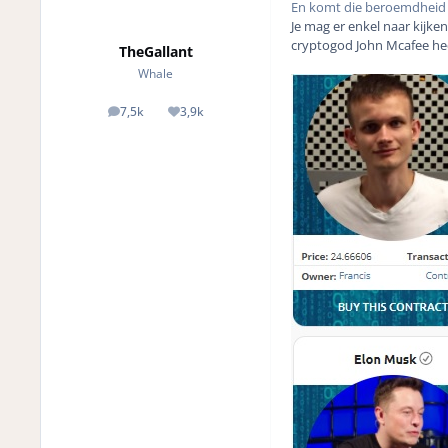
En komt die beroemdheid d
Je mag er enkel naar kijk
cryptogod John Mcafee heeft
TheGallant
Whale
7,5k
3,9k
posts
Reputation