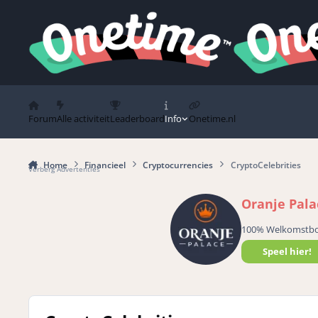
Spring naar bijdragen
Forum
Alle activiteit
Leaderboard
Info
Onetime.nl
Home
Financieel
Cryptocurrencies
CryptoCelebrities
Verberg Advertenties
Oranje Pala
100% Welkomstb
Speel hier!