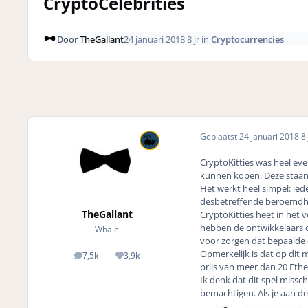
CryptoCelebrities
Door
TheGallant
24 januari 2018
8 jr
in
Cryptocurrencies
Geplaatst
24 januari 2018
8 
CryptoKitties
was heel even
kunnen kopen. Deze staan
Het werkt heel simpel: ie
desbetreffende beroemdhei
TheGallant
CryptoKitties heet in het 
hebben de ontwikkelaars d
Whale
voor zorgen dat bepaalde c
Opmerkelijk is dat op dit
7,5k
3,9k
posts
Reputation
prijs van meer dan 20 Ethe
Ik denk dat dit spel missc
bemachtigen. Als je aan de 