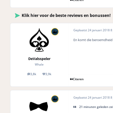
Klik hier voor de beste reviews en bonussen!
Geplaatst
24 januari 2018
8 
En komt die beroemdheid d
DeValsspeler
Whale
3,8k
3,9k
posts
Reputation
Citeren
Geplaatst
24 januari 2018
8 
21 minuten geleden zei