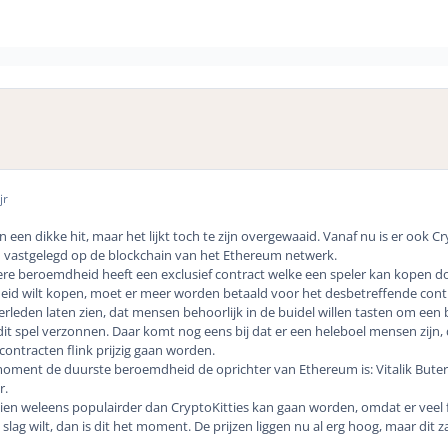
jr
 een dikke hit, maar het lijkt toch te zijn overgewaaid. Vanaf nu is er ook
 vastgelegd op de blockchain van het
Ethereum netwerk
.
dere beroemdheid heeft een exclusief contract welke een speler kan kopen d
d wilt kopen, moet er meer worden betaald voor het desbetreffende contrac
verleden laten zien, dat mensen behoorlijk in de buidel willen tasten om een 
it spel verzonnen. Daar komt nog eens bij dat er een heleboel mensen zijn,
ontracten flink prijzig gaan worden.
 moment de duurste beroemdheid de oprichter van Ethereum is: Vitalik Bute
r.
hien weleens populairder dan CryptoKitties kan gaan worden, omdat er veel fa
slag wilt, dan is dit het moment. De prijzen liggen nu al erg hoog, maar dit 