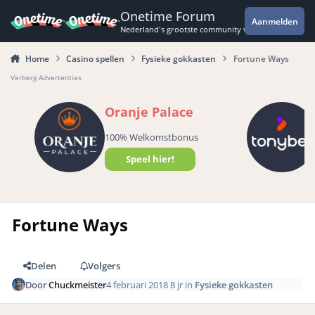
Spring naar bijdragen
Onetime Forum
Aanmelden
Nederland's grootste community voor de spannende 
Home
Casino spellen
Fysieke gokkasten
Fortune Ways
Verberg Advertenties
Oranje Palace
100% Welkomstbonus
Speel hier!
Fortune Ways
Delen
Volgers
Door
Chuckmeister
4 februari 2018
8 jr
in
Fysieke gokkasten