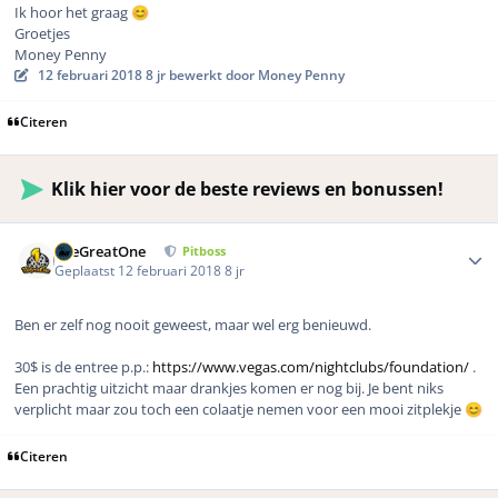
Ik hoor het graag
😊
Groetjes
Money Penny
12 februari 2018
8 jr
bewerkt door Money Penny
Citeren
Klik hier voor de beste reviews en bonussen!
Author stats
TheGreatOne
Pitboss
Geplaatst
12 februari 2018
8 jr
Ben er zelf nog nooit geweest, maar wel erg benieuwd.
30$ is de entree p.p.:
https://www.vegas.com/nightclubs/foundation/
.
Een prachtig uitzicht maar drankjes komen er nog bij. Je bent niks
verplicht maar zou toch een colaatje nemen voor een mooi zitplekje
😊
Citeren