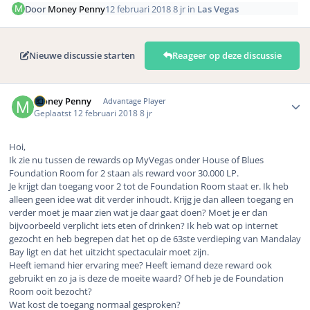
Door
Money Penny
12 februari 2018
8 jr
in
Las Vegas
Nieuwe discussie starten
Reageer op deze discussie
Author stats
Money Penny
Advantage Player
Geplaatst
12 februari 2018
8 jr
Hoi,
Ik zie nu tussen de rewards op MyVegas onder House of Blues
Foundation Room for 2 staan als reward voor 30.000 LP.
Je krijgt dan toegang voor 2 tot de Foundation Room staat er. Ik heb
alleen geen idee wat dit verder inhoudt. Krijg je dan alleen toegang en
verder moet je maar zien wat je daar gaat doen? Moet je er dan
bijvoorbeeld verplicht iets eten of drinken? Ik heb wat op internet
gezocht en heb begrepen dat het op de 63ste verdieping van Mandalay
Bay ligt en dat het uitzicht spectaculair moet zijn.
Heeft iemand hier ervaring mee? Heeft iemand deze reward ook
gebruikt en zo ja is deze de moeite waard? Of heb je de Foundation
Room ooit bezocht?
Wat kost de toegang normaal gesproken?