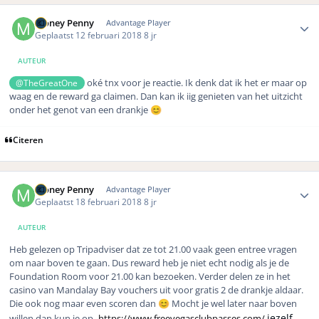
Author stats
Money Penny
Advantage Player
Geplaatst
12 februari 2018
8 jr
AUTEUR
oké tnx voor je reactie. Ik denk dat ik het er maar op
@TheGreatOne
waag en de reward ga claimen. Dan kan ik iig genieten van het uitzicht
onder het genot van een drankje
😊
Citeren
Author stats
Money Penny
Advantage Player
Geplaatst
18 februari 2018
8 jr
AUTEUR
Heb gelezen op Tripadviser dat ze tot 21.00 vaak geen entree vragen
om naar boven te gaan. Dus reward heb je niet echt nodig als je de
Foundation Room voor 21.00 kan bezoeken. Verder delen ze in het
casino van Mandalay Bay vouchers uit voor gratis 2 de drankje aldaar.
Die ook nog maar even scoren dan
Mocht je wel later naar boven
😊
jezelf
willen dan kun je op
https://www.freevegasclubpasses.com/