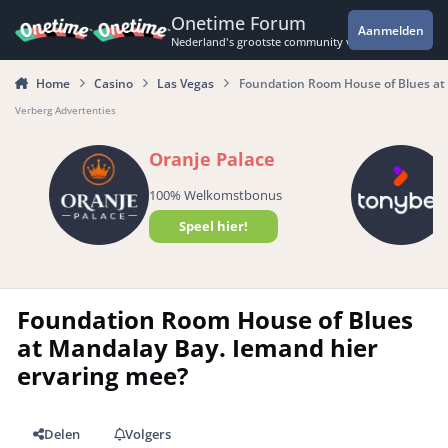
Spring naar bijdragen
Onetime Forum
Aanmelden
Nederland's grootste community voor de spannende 
Home
Casino
Las Vegas
Foundation Room House of Blues at 
Verberg Advertenties
Oranje Palace
100% Welkomstbonus
Speel hier!
Foundation Room House of Blues
at Mandalay Bay. Iemand hier
ervaring mee?
Delen
Volgers