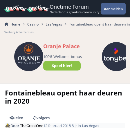
Spring naar bijdragen
Onetime Forum
Aanmelden
Nederland's grootste community voor de spannende 
Home
Casino
Las Vegas
Fontainebleau opent haar deuren in
Verberg Advertenties
Oranje Palace
100% Welkomstbonus
Speel hier!
Fontainebleau opent haar deuren
in 2020
Delen
Volgers
Door
TheGreatOne
12 februari 2018
8 jr
in
Las Vegas