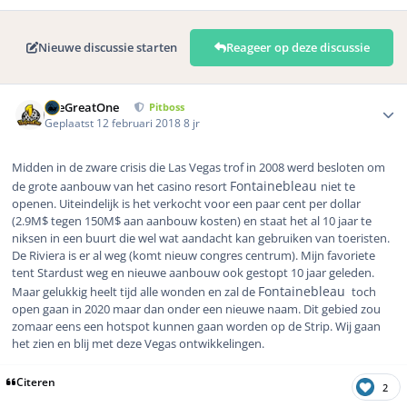
Nieuwe discussie starten
Reageer op deze discussie
Author stats
TheGreatOne
Pitboss
Geplaatst
12 februari 2018
8 jr
Midden in de zware crisis die Las Vegas trof in 2008 werd besloten om
Fontainebleau
de grote aanbouw van het casino resort
niet te
openen. Uiteindelijk is het verkocht voor een paar cent per dollar
(2.9M$ tegen 150M$ aan aanbouw kosten) en staat het al 10 jaar te
niksen in een buurt die wel wat aandacht kan gebruiken van toeristen.
De Riviera is er al weg (komt nieuw congres centrum). Mijn favoriete
tent Stardust weg en nieuwe aanbouw ook gestopt 10 jaar geleden.
Fontainebleau
Maar gelukkig heelt tijd alle wonden en zal de
toch
open gaan in 2020 maar dan onder een nieuwe naam. Dit gebied zou
zomaar eens een hotspot kunnen gaan worden op de Strip. Wij gaan
het zien en blij met deze Vegas ontwikkelingen.
Citeren
2