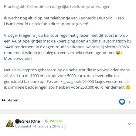
Prachtig dit! Zelf nooit een dergelijke telefoontje ontvangen.
Ik wacht nog altijd op het telefoontje van Leonardo DiCaprio... Heb
Lisan beloofd de telefoon direct door te geven!
Vroeger kregen wij op kantoor regelmatig faxen met dit soort info op
een A4. Stippellijntjes met de koers ging doen en dat zij automatisch bij
144% rendement in 8 dagen zoude verkopen, waarbij zij slechts 0,06%
rendement wilden (en inleg op een vermeld rekeningnummer
).
😂
Mooie zwendel!
Net als bij crypto’s gebaseerd op de hebzucht die in vrijwel ieder mens
zit. Als 1 op de 1000 erin trapt voor 5000 euro, dan levert elke fax
gemiddeld fax euro op. Zo zou ik graag ook 50.000 faxjes versturen als
ik criminele bedoelingen zou hebben voor 250.000 euro rendement
😉
Citeren
3
Author stats
TheGreatOne
Pitboss
Geplaatst
14 februari 2018
8 jr