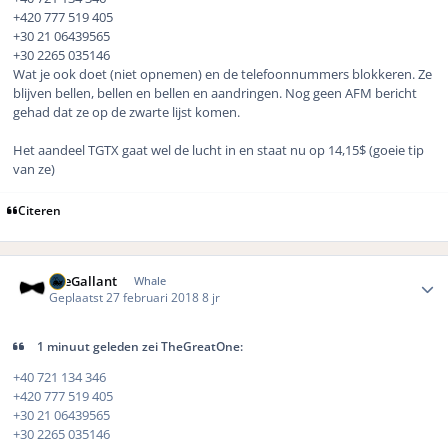
+420 777 519 405
+30 21 06439565
+30 2265 035146
Wat je ook doet (niet opnemen) en de telefoonnummers blokkeren. Ze
blijven bellen, bellen en bellen en aandringen. Nog geen AFM bericht
gehad dat ze op de zwarte lijst komen.
Het aandeel TGTX gaat wel de lucht in en staat nu op 14,15$ (goeie tip
van ze)
Citeren
Author stats
TheGallant
Whale
Geplaatst
27 februari 2018
8 jr
1 minuut geleden zei TheGreatOne:
+40 721 134 346
+420 777 519 405
+30 21 06439565
+30 2265 035146