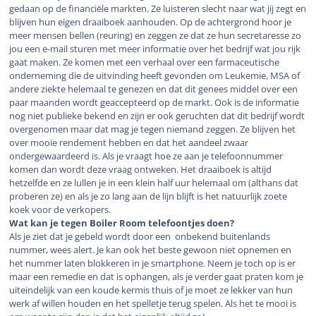
gedaan op de financiële markten. Ze luisteren slecht naar wat jij zegt en
blijven hun eigen draaiboek aanhouden. Op de achtergrond hoor je
meer mensen bellen (reuring) en zeggen ze dat ze hun secretaresse zo
jou een e-mail sturen met meer informatie over het bedrijf wat jou rijk
gaat maken. Ze komen met een verhaal over een farmaceutische
onderneming die de uitvinding heeft gevonden om Leukemie, MSA of
andere ziekte helemaal te genezen en dat dit genees middel over een
paar maanden wordt geaccepteerd op de markt. Ook is de informatie
nog niet publieke bekend en zijn er ook geruchten dat dit bedrijf wordt
overgenomen maar dat mag je tegen niemand zeggen. Ze blijven het
over mooie rendement hebben en dat het aandeel zwaar
ondergewaardeerd is. Als je vraagt hoe ze aan je telefoonnummer
komen dan wordt deze vraag ontweken. Het draaiboek is altijd
hetzelfde en ze lullen je in een klein half uur helemaal om (althans dat
proberen ze) en als je zo lang aan de lijn blijft is het natuurlijk zoete
koek voor de verkopers.
Wat kan je tegen Boiler Room telefoontjes doen?
Als je ziet dat je gebeld wordt door een onbekend buitenlands
nummer, wees alert. Je kan ook het beste gewoon niet opnemen en
het nummer laten blokkeren in je smartphone. Neem je toch op is er
maar een remedie en dat is ophangen, als je verder gaat praten kom je
uiteindelijk van een koude kermis thuis of je moet ze lekker van hun
werk af willen houden en het spelletje terug spelen. Als het te mooi is