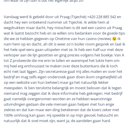
om waar te zijn dan is dat het eigenlijk altijd zo!
Vandaag werd ik gebeld door uit Praag (Tsjechië) +420 228 885 542 en
dacht hey een onbekend nummer uit Tsjechië. Ik wilde hem al
wegdrukken maar dacht, hey misschien is dit wel een casino uit Praag
wat ik laatst bezocht heb en ze willen ons bedanken voor de goede tips
die we ze hebben gegeven op Onetime van hun casino (review)
Ik
😉
nam hem op en dacht, ah dit is weer zo'n boiler room gesprek en laat ik
het hele spel eens gaan uitspelen met ze. Ik heb een half uur met deze
verkoper aan de lijn gezetten en ging precies volgens het boekje. Van A
tot Z probeerde die me erin te lullen en warempel het lukte hem om
mij heel erg enthousiast te maken over deze buitenkans die ik toch
echt niet laat liggen. Zijn secretaresse gaat mij alles mailen en over het
bedrijf en mag zelfs eigen onderzoek gaan doen (kom ongetwijfeld uit
op een website van hun beheer) maar ga het natuurlijk lekker
meespelen. Ik ben tenslotte belangrijk en moest beloven dat ik tegen
niemand mag zeggen dat ik deze informatie heb gekregen. Het bedrijf
gaat namelijk overgenomen worden en ze hebben waanzinnige
uitvindingen gedaan die vele mensen gaan helpen met hun enge
ziektes en dat kan maar een ding betekenen dat de koers zeker met
100% omhoog kan gaan. Hij speelde in op mijn gevoel, hebzucht en
natuurlijk dat ik snel moet zijn, want ja, de aandelen gaan hard.