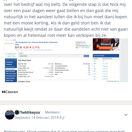
over het bedrijf wat mij belt). De volgende stap is dat Nick mij
over een paar dagen weer gaat bellen en dan gaat die mij
natuurlijk in het aandeel lullen die ik bij hun moet (kan) kopen
met een mooie korting. Als ik dan geld stort ben ik dat
natuurlijk kwijt omdat ze daar die aandelen echt niet van gaan
kopen en al helemaal niet meer kan verkopen bij ze.
Citeren
Author stats
xxTheMikeyxx
Members
Geplaatst
14 februari 2018
8 jr
Boilerrooms. Moet zeggen dat ik daar niet zoveel ervaringen mee heb.