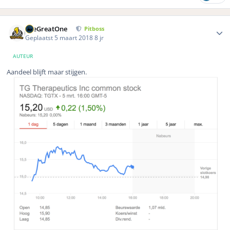
Author stats
TheGreatOne
Pitboss
Geplaatst
5 maart 2018
8 jr
AUTEUR
Aandeel blijft maar stijgen.