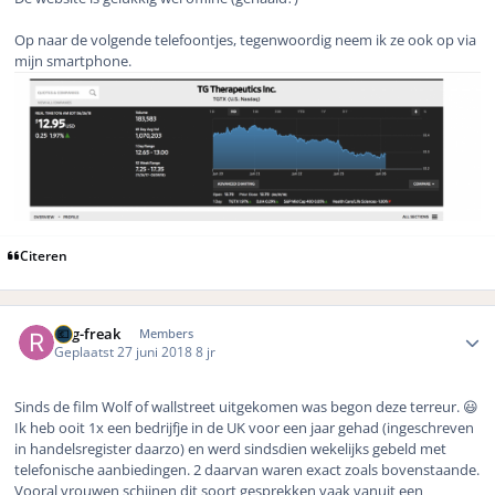
Op naar de volgende telefoontjes, tegenwoordig neem ik ze ook op via
mijn smartphone.
Citeren
Author stats
Rng-freak
Members
Geplaatst
27 juni 2018
8 jr
Sinds de film Wolf of wallstreet uitgekomen was begon deze terreur. 😃
Ik heb ooit 1x een bedrijfje in de UK voor een jaar gehad (ingeschreven
in handelsregister daarzo) en werd sindsdien wekelijks gebeld met
telefonische aanbiedingen. 2 daarvan waren exact zoals bovenstaande.
Vooral vrouwen schijnen dit soort gesprekken vaak vanuit een