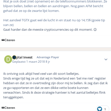
Wat je ook doet (niet opnemen) en de telefoonnummers blokkeren. Ze
blijven bellen, bellen en bellen en aandringen. Nog geen AFM bericht
gehad dat ze op de zwarte lijst komen.
Het aandeel TGTX gaat wel de lucht in en staat nu op 14,15$ (goeie tip
van ze)
Gaat harder dan de meeste cryptocurrencies op dit moment. 😉
Citeren
Author stats
Digital Invest
Advantage Player
Geplaatst
1 maart 2018
8 jr
Ik ontving ook altijd heel veel van dit soort belletjes.
Sinds enige tijd leg ze uit dat wij in Nederland een 'bel me niet' register
hebben en dat ze in overtreding zijn door mij te bellen. Ik zeg dan dat ik
ze ga rapporteren en dat ze een dikke vette boete kunnen
verwachten. Sinds ik deze strategie hanteer is het aantal belletjes flink
teruggelopen.
Citeren
1