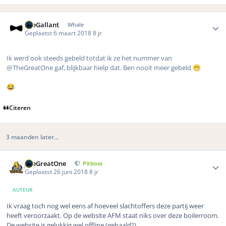
Author stats
TheGallant
Whale
Geplaatst
6 maart 2018
8 jr
Ik werd ook steeds gebeld totdat ik ze het nummer van
@TheGreatOne gaf, blijkbaar hielp dat. Ben nooit meer gebeld
😬
😂
Citeren
3 maanden later...
Author stats
TheGreatOne
Pitboss
Geplaatst
26 juni 2018
8 jr
AUTEUR
Ik vraag toch nog wel eens af hoeveel slachtoffers deze partij weer
heeft veroorzaakt. Op de website AFM staat niks over deze boilerroom.
De website is gelukkig wel offline (gehaald?)