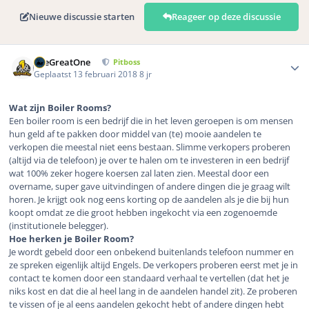
Nieuwe discussie starten
Reageer op deze discussie
Author stats
TheGreatOne
Pitboss
Geplaatst
13 februari 2018
8 jr
Wat zijn Boiler Rooms?
Een boiler room is een bedrijf die in het leven geroepen is om mensen
hun geld af te pakken door middel van (te) mooie aandelen te
verkopen die meestal niet eens bestaan. Slimme verkopers proberen
(altijd via de telefoon) je over te halen om te investeren in een bedrijf
wat 100% zeker hogere koersen zal laten zien. Meestal door een
overname, super gave uitvindingen of andere dingen die je graag wilt
horen. Je krijgt ook nog eens korting op de aandelen als je die bij hun
koopt omdat ze die groot hebben ingekocht via een zogenoemde
(institutionele belegger).
Hoe herken je Boiler Room?
Je wordt gebeld door een onbekend buitenlands telefoon nummer en
ze spreken eigenlijk altijd Engels. De verkopers proberen eerst met je in
contact te komen door een standaard verhaal te vertellen (dat het je
niks kost en dat die al heel lang in de aandelen handel zit). Ze proberen
te vissen of je al eens aandelen gekocht hebt of andere dingen hebt