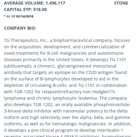
AVERAGE VOLUME: 1,496,117 STONE
CAPITAL ETP: $18.00
* AS OF
02/14/2018
COMPANY BIO:
TG Therapeutics, Inc., a biopharmaceutical company, focuses
on the acquisition, development, and commercialization of
novel treatments for B-cell malignancies and autoimmune
diseases primarily in the United States. It develops TG-1101
(ublituximab), a chimeric, glycoengineered monoclonal
antibody that targets an epitope on the CD20 antigen found
on the surface of B-lymphocytes developed to aid in the
depletion of circulating B-cells; and TG-1101 in combination
with TGR-1202 for relapsed/refractory non-Hodgkin??s
lymphoma and chronic lymphocytic leukemia. The company
also develops TGR-1202, an orally available phosphoinositide-
3-kinase delta inhibitor with nanomolar potency to the delta
isoform and high selectivity over the alpha, beta, and gamma
isoforms, as well as for hematologic malignancies. In addition,
it develops a pre-clinical program to develop interleukin-1
receptor-associated kinase 4 (IRAK4) inhibitors; bromodomain