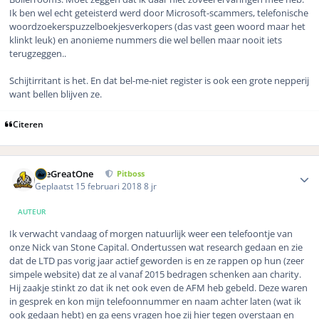
Ik ben wel echt geteisterd werd door Microsoft-scammers, telefonische
woordzoekerspuzzelboekjesverkopers (das vast geen woord maar het
klinkt leuk) en anonieme nummers die wel bellen maar nooit iets
terugzeggen..
Schijtirritant is het. En dat bel-me-niet register is ook een grote nepperij
want bellen blijven ze.
Citeren
Author stats
TheGreatOne
Pitboss
Geplaatst
15 februari 2018
8 jr
AUTEUR
Ik verwacht vandaag of morgen natuurlijk weer een telefoontje van
onze Nick van Stone Capital. Ondertussen wat research gedaan en zie
dat de LTD pas vorig jaar actief geworden is en ze rappen op hun (zeer
simpele website) dat ze al vanaf 2015 bedragen schenken aan charity.
Hij zaakje stinkt zo dat ik net ook even de AFM heb gebeld. Deze waren
in gesprek en kon mijn telefoonnummer en naam achter laten (wat ik
ook gedaan hebt) en ga eens vragen hoe zij hier tegen overstaan en