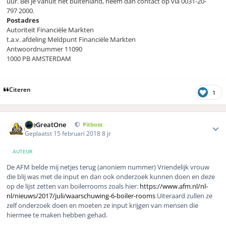
uur. Bel je vanuit het buitenland, neem dan contact op via 0031-20-
797 2000.
Postadres
Autoriteit Financiële Markten
t.a.v. afdeling Meldpunt Financiële Markten
Antwoordnummer 11090
1000 PB AMSTERDAM
Citeren
1
Author stats
TheGreatOne
Pitboss
Geplaatst
15 februari 2018
8 jr
AUTEUR
De AFM belde mij netjes terug (anoniem nummer) Vriendelijk vrouw
die blij was met de input en dan ook onderzoek kunnen doen en deze
op de lijst zetten van boilerrooms zoals hier:
https://www.afm.nl/nl-
nl/nieuws/2017/juli/waarschuwing-6-boiler-rooms
Uiteraard zullen ze
zelf onderzoek doen en moeten ze input krijgen van mensen die
hiermee te maken hebben gehad.