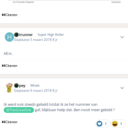
Citeren
Author stats
Hotrunner
Super High Roller
Geplaatst
5 maart 2018
8 jr
All in.
Citeren
Author stats
Dopey
Whale
Geplaatst
6 maart 2018
8 jr
Ik werd ook steeds gebeld totdat ik ze het nummer van
gaf, blijkbaar hielp dat. Ben nooit meer gebeld ?
@TheGreatOne
Citeren
1
1