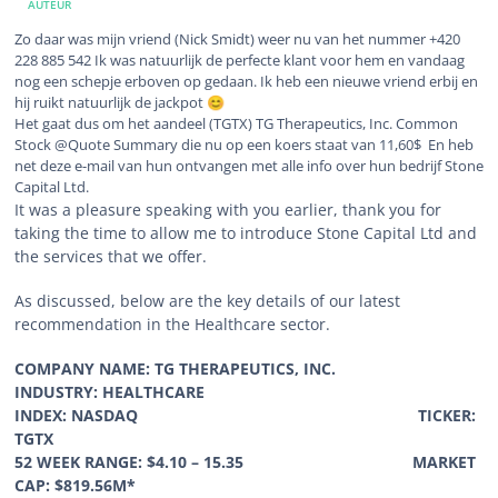
AUTEUR
Zo daar was mijn vriend (Nick Smidt) weer nu van het nummer +420
228 885 542 Ik was natuurlijk de perfecte klant voor hem en vandaag
nog een schepje erboven op gedaan. Ik heb een nieuwe vriend erbij en
hij ruikt natuurlijk de jackpot
😊
Het gaat dus om het aandeel (TGTX) TG Therapeutics, Inc. Common
Stock @Quote Summary die nu op een koers staat van 11,60$ En heb
net deze e-mail van hun ontvangen met alle info over hun bedrijf Stone
Capital Ltd.
It was a pleasure speaking with you earlier, thank you for
taking the time to allow me to introduce Stone Capital Ltd and
the services that we offer.
As discussed, below are the key details of our latest
recommendation in the Healthcare sector.
COMPANY NAME: TG THERAPEUTICS, INC.
INDUSTRY: HEALTHCARE
INDEX: NASDAQ TICKER:
TGTX
52 WEEK RANGE: $4.10 – 15.35 MARKET
CAP: $819.56M*