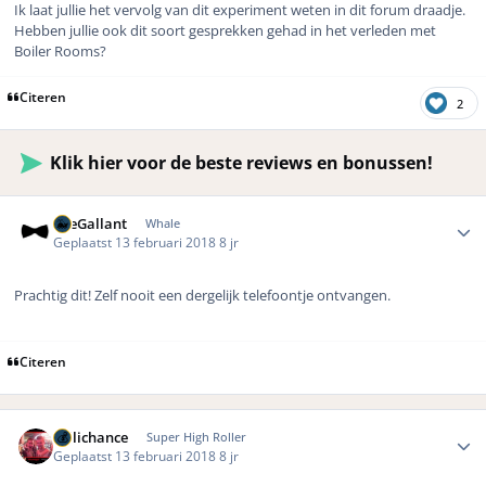
Ik laat jullie het vervolg van dit experiment weten in dit forum draadje.
Hebben jullie ook dit soort gesprekken gehad in het verleden met
Boiler Rooms?
Citeren
2
Klik hier voor de beste reviews en bonussen!
Author stats
TheGallant
Whale
Geplaatst
13 februari 2018
8 jr
Prachtig dit! Zelf nooit een dergelijk telefoontje ontvangen.
Citeren
Author stats
Hillichance
Super High Roller
Geplaatst
13 februari 2018
8 jr