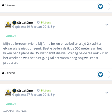
Citeren
1
Author stats
TheGreatOne
Pitboss
Geplaatst
19 februari 2018
8 jr
AUTEUR
Mijn boilerroom vriend blijft me bellen en ze bellen altijd 2 x achter
elkaar als je niet opneemt. Beetje bellen als ik de 500 meter aan het
kijken ben tijdens de OS, wat denkt die wel. Vrijdag belde die ook 2 x. In
het weekend was het rustig, hij zal het vanmiddag nog wel een x
proberen.
Citeren
1
Author stats
TheGreatOne
Pitboss
Geplaatst
27 februari 2018
8 jr
AUTEUR
+40 721 134 346