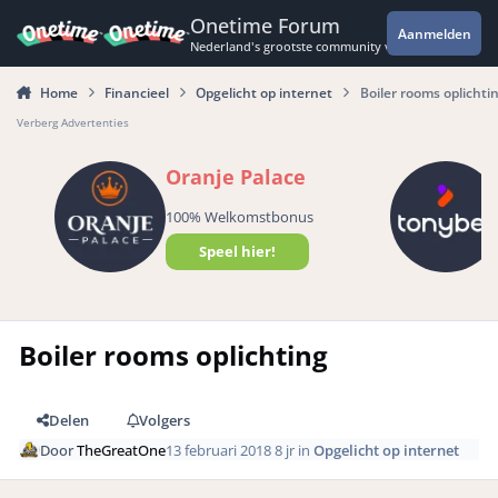
Spring naar bijdragen
Onetime Forum
Aanmelden
Nederland's grootste community voor de spannende 
Home
Financieel
Opgelicht op internet
Boiler rooms oplichti
Verberg Advertenties
Oranje Palace
100% Welkomstbonus
Speel hier!
Boiler rooms oplichting
Delen
Volgers
Door
TheGreatOne
13 februari 2018
8 jr
in
Opgelicht op internet