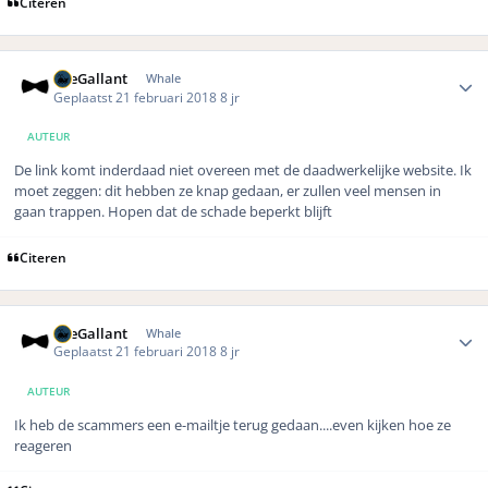
Citeren
Author stats
TheGallant
Whale
Geplaatst
21 februari 2018
8 jr
AUTEUR
De link komt inderdaad niet overeen met de daadwerkelijke website. Ik
moet zeggen: dit hebben ze knap gedaan, er zullen veel mensen in
gaan trappen. Hopen dat de schade beperkt blijft
Citeren
Author stats
TheGallant
Whale
Geplaatst
21 februari 2018
8 jr
AUTEUR
Ik heb de scammers een e-mailtje terug gedaan....even kijken hoe ze
reageren