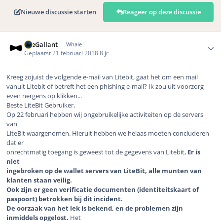
Nieuwe discussie starten
Reageer op deze discussie
Author stats
TheGallant
Whale
Geplaatst
21 februari 2018
8 jr
Kreeg zojuist de volgende e-mail van Litebit, gaat het om een mail
vanuit Litebit of betreft het een phishing e-mail? Ik zou uit voorzorg
even nergens op klikken...
Beste LiteBit Gebruiker,
Op 22 februari hebben wij ongebruikelijke activiteiten op de servers
van
LiteBit waargenomen. Hieruit hebben we helaas moeten concluderen
dat er
onrechtmatig toegang is geweest tot de gegevens van Litebit,
Er is
niet
ingebroken op de wallet servers van LiteBit, alle munten van
klanten staan veilig.
Ook zijn er geen verificatie documenten (identiteitskaart of
paspoort) betrokken bij dit incident.
De oorzaak van het lek is bekend, en de problemen zijn
inmiddels opgelost.
Het