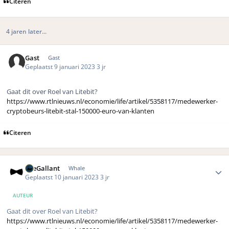
Citeren
4 jaren later...
Gast
Gast
Geplaatst
9 januari 2023
3 jr
Gaat dit over Roel van Litebit?
https://www.rtlnieuws.nl/economie/life/artikel/5358117/medewerker-
cryptobeurs-litebit-stal-150000-euro-van-klanten
Citeren
Author stats
TheGallant
Whale
Geplaatst
10 januari 2023
3 jr
AUTEUR
Gaat dit over Roel van Litebit?
https://www.rtlnieuws.nl/economie/life/artikel/5358117/medewerker-