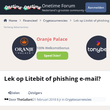
Spring naar bijdragen
Onetime Forum
Aanmelden
Nederland's grootste community voor de spannende 
Home
Financieel
Cryptocurrencies
Lek op Litebit of phishing
Verberg Advertenties
Oranje Palace
100% Welkomstbonus
Speel hier!
Lek op Litebit of phishing e-mail?
Delen
Volgers
Door
TheGallant
21 februari 2018
8 jr
in
Cryptocurrencies