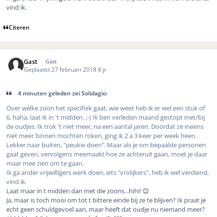
vind ik.
Citeren
Gast
Gast
Geplaatst
27 februari 2018
8 jr
4 minuten geleden zei Solidagio:
Over wélke zoon het specifiek gaat, wie weet heb ik er wel een stuk of
6, haha, laat ik in 't midden. ;-) Ik ben verleden maand gestopt met/bij
de oudjes. Ik trok 't niet meer, na een aantal jaren. Doordat ze ineens
niet meer binnen mochten roken, ging ik 2 a 3 keer per week heen.
Lekker naar buiten, "peukie doen". Maar als je om bepaalde personen
gaat geven, vervolgens meemaakt hoe ze achteruit gaan, moet je daar
maar mee zien om te gaan.
Ik ga ander vrijwilligers werk doen, iets "vrolijkers", heb ik wel verdiend,
vind ik.
Laat maar in t midden dan met die zoons...hihi! 😉
Ja, maar is toch mooi om tot t bittere einde bij ze te blijven? Ik praat je
echt geen schuldgevoel aan, maar heeft dat oudje nu niemand meer?