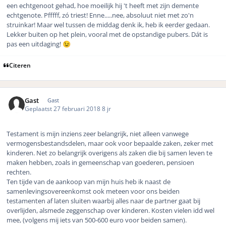
een echtgenoot gehad, hoe moeilijk hij 't heeft met zijn demente
echtgenote. Pfffff, zó triest! Enne.....nee, absoluut niet met zo'n
struinkar! Maar wel tussen de middag denk ik, heb ik eerder gedaan.
Lekker buiten op het plein, vooral met de opstandige pubers. Dát is
pas een uitdaging!
😉
Citeren
Gast
Gast
Geplaatst
27 februari 2018
8 jr
Testament is mijn inziens zeer belangrijk, niet alleen vanwege
vermogensbestandsdelen, maar ook voor bepaalde zaken, zeker met
kinderen. Net zo belangrijk overigens als zaken die bij samen leven te
maken hebben, zoals in gemeenschap van goederen, pensioen
rechten.
Ten tijde van de aankoop van mijn huis heb ik naast de
samenlevingsovereenkomst ook meteen voor ons beiden
testamenten af laten sluiten waarbij alles naar de partner gaat bij
overlijden, alsmede zeggenschap over kinderen. Kosten vielen idd wel
mee, (volgens mij iets van 500-600 euro voor beiden samen).