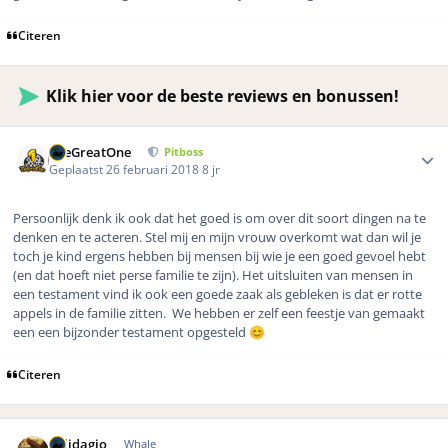
Citeren
Klik hier voor de beste reviews en bonussen!
Author stats
TheGreatOne
Pitboss
Geplaatst
26 februari 2018
8 jr
Persoonlijk denk ik ook dat het goed is om over dit soort dingen na te
denken en te acteren. Stel mij en mijn vrouw overkomt wat dan wil je
toch je kind ergens hebben bij mensen bij wie je een goed gevoel hebt
(en dat hoeft niet perse familie te zijn). Het uitsluiten van mensen in
een testament vind ik ook een goede zaak als gebleken is dat er rotte
appels in de familie zitten. We hebben er zelf een feestje van gemaakt
een een bijzonder testament opgesteld
😊
Citeren
Author stats
Solidagio
Whale