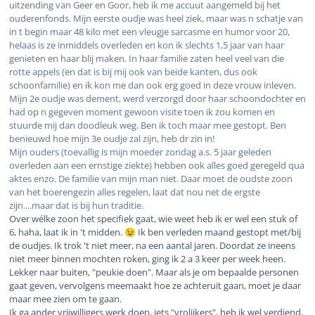
uitzending van Geer en Goor, heb ik me accuut aangemeld bij het
ouderenfonds. Mijn eerste oudje was heel ziek, maar was n schatje van
in t begin maar 48 kilo met een vleugje sarcasme en humor voor 20,
helaas is ze inmiddels overleden en kon ik slechts 1,5 jaar van haar
genieten en haar blij maken. In haar familie zaten heel veel van die
rotte appels (en dat is bij mij ook van beide kanten, dus ook
schoonfamilie) en ik kon me dan ook erg goed in deze vrouw inleven.
Mijn 2e oudje was dement, werd verzorgd door haar schoondochter en
had op n gegeven moment gewoon visite toen ik zou komen en
stuurde mij dan doodleuk weg. Ben ik toch maar mee gestopt. Ben
benieuwd hoe mijn 3e oudje zal zijn, heb dr zin in!
Mijn ouders (toevallig is mijn moeder zondag a.s. 5 jaar geleden
overleden aan een ernstige ziekte) hebben ook alles goed geregeld qua
aktes enzo. De familie van mijn man niet. Daar moet de oudste zoon
van het boerengezin alles regelen, laat dat nou net de ergste
zijn....maar dat is bij hun traditie.
Over wélke zoon het specifiek gaat, wie weet heb ik er wel een stuk of
6, haha, laat ik in 't midden.
Ik ben verleden maand gestopt met/bij
😉
de oudjes. Ik trok 't niet meer, na een aantal jaren. Doordat ze ineens
niet meer binnen mochten roken, ging ik 2 a 3 keer per week heen.
Lekker naar buiten, "peukie doen". Maar als je om bepaalde personen
gaat geven, vervolgens meemaakt hoe ze achteruit gaan, moet je daar
maar mee zien om te gaan.
Ik ga ander vrijwilligers werk doen, iets "vrolijkers", heb ik wel verdiend,