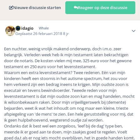
Nieuwe discussie starten
Reageer op deze discussie
Author stats
Solidagio
Whale
Geplaatst
26 februari 2018
8 jr
Een nuchter, weinig vrolijk makend onderwerp, doch i.m.o. zeer
belangrijk. Verleden week heb ik mijn testament laten bekrachtigen
door de notaris. De kosten vielen mij mee, 325 euro voor het gewone
testament en 250 euro voor het levenstestament.
Waarom een extra levenstestament? Twee redenen. Eén van mijn
kinderen heeft een stoornis in het autisme spectrum, het zou voor
hem verkeerd zijn een bedrag ineens te krijgen. Mijn oudste zoon is
executair en tevens bewindvoerder. Tweede reden voor mijn
levenstestament is dat mijn oudste zoon kan en mag handelen, mocht
ik wilsonbekwaam raken. Door mijn vrijwilligerswerk bij (demente)
bejaarden, weet ik wat het inhoudt om nog maar een kleine, trieste
afspiegeling van 'de mens' te zien. Een hele geruststelling voor mij, dat
ik geen hulpbehoevend, wegterend oudje zal worden.
Ondanks dat ik best wel een zorgeloos, 'leef bij de dag' type ben,
meende ik er goed aan te doen, mijn zaakjes goed te regelen. Voelt
goed da,t als er nog iets mocht overblijven, het in goede handen komt.