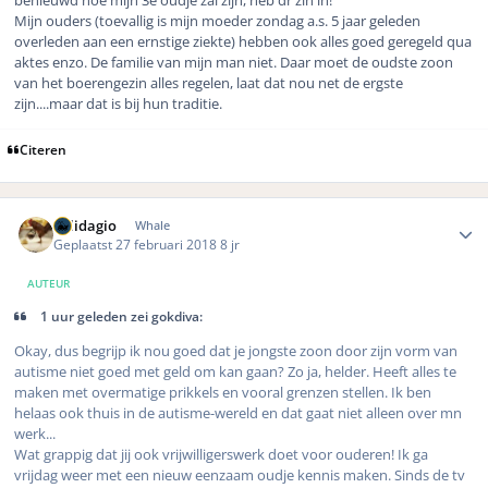
benieuwd hoe mijn 3e oudje zal zijn, heb dr zin in!
Mijn ouders (toevallig is mijn moeder zondag a.s. 5 jaar geleden
overleden aan een ernstige ziekte) hebben ook alles goed geregeld qua
aktes enzo. De familie van mijn man niet. Daar moet de oudste zoon
van het boerengezin alles regelen, laat dat nou net de ergste
zijn....maar dat is bij hun traditie.
Citeren
Author stats
Solidagio
Whale
Geplaatst
27 februari 2018
8 jr
AUTEUR
1 uur geleden zei gokdiva:
Okay, dus begrijp ik nou goed dat je jongste zoon door zijn vorm van
autisme niet goed met geld om kan gaan? Zo ja, helder. Heeft alles te
maken met overmatige prikkels en vooral grenzen stellen. Ik ben
helaas ook thuis in de autisme-wereld en dat gaat niet alleen over mn
werk...
Wat grappig dat jij ook vrijwilligerswerk doet voor ouderen! Ik ga
vrijdag weer met een nieuw eenzaam oudje kennis maken. Sinds de tv