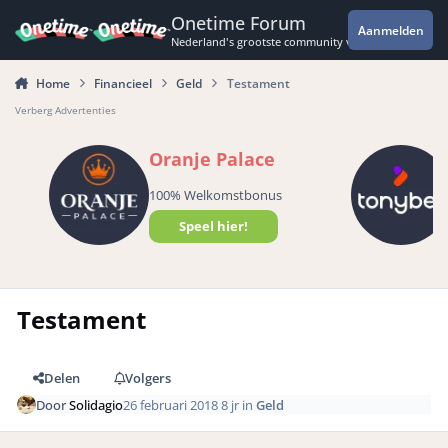
Spring naar bijdragen
Onetime Forum
Aanmelden
Nederland's grootste community voor de spannende 
Home
Financieel
Geld
Testament
Verberg Advertenties
Oranje Palace
100% Welkomstbonus
Speel hier!
Testament
Delen
Volgers
Door
Solidagio
26 februari 2018
8 jr
in
Geld