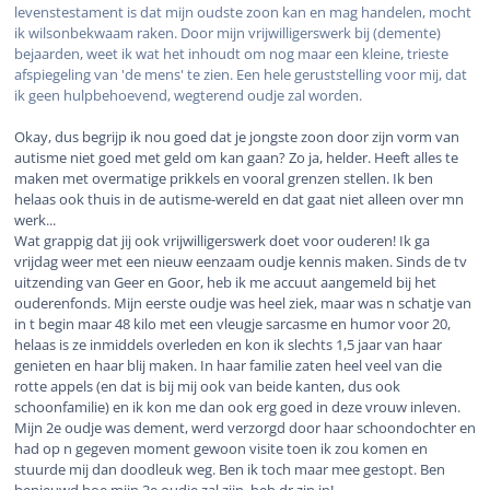
levenstestament is dat mijn oudste zoon kan en mag handelen, mocht
ik wilsonbekwaam raken. Door mijn vrijwilligerswerk bij (demente)
bejaarden, weet ik wat het inhoudt om nog maar een kleine, trieste
afspiegeling van 'de mens' te zien. Een hele geruststelling voor mij, dat
ik geen hulpbehoevend, wegterend oudje zal worden.
Okay, dus begrijp ik nou goed dat je jongste zoon door zijn vorm van
autisme niet goed met geld om kan gaan? Zo ja, helder. Heeft alles te
maken met overmatige prikkels en vooral grenzen stellen. Ik ben
helaas ook thuis in de autisme-wereld en dat gaat niet alleen over mn
werk...
Wat grappig dat jij ook vrijwilligerswerk doet voor ouderen! Ik ga
vrijdag weer met een nieuw eenzaam oudje kennis maken. Sinds de tv
uitzending van Geer en Goor, heb ik me accuut aangemeld bij het
ouderenfonds. Mijn eerste oudje was heel ziek, maar was n schatje van
in t begin maar 48 kilo met een vleugje sarcasme en humor voor 20,
helaas is ze inmiddels overleden en kon ik slechts 1,5 jaar van haar
genieten en haar blij maken. In haar familie zaten heel veel van die
rotte appels (en dat is bij mij ook van beide kanten, dus ook
schoonfamilie) en ik kon me dan ook erg goed in deze vrouw inleven.
Mijn 2e oudje was dement, werd verzorgd door haar schoondochter en
had op n gegeven moment gewoon visite toen ik zou komen en
stuurde mij dan doodleuk weg. Ben ik toch maar mee gestopt. Ben