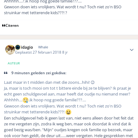
Ahhhhh....?.ik hoop nog goede familie???....
Gewoon doen iets vrolijkers. Wat wordt t nu? Toch niet zo'n BSO
struinkar met tetterende kids???! ?
Citeren
Author stats
Solidagio
Whale
Geplaatst
27 februari 2018
8 jr
AUTEUR
9 minuten geleden zei gokdiva:
Laat maar in t midden dan met die zoons...hihi! 😉
Ja, maar is toch mooi om tot t bittere einde bij ze te blijven? Ik praat je
echt geen schuldgevoel aan, maar heeft dat oudje nu niemand meer?
Ahhhhh....
.ik hoop nog goede familie???....
Gewoon doen iets vrolijkers. Wat wordt t nu? Toch niet zo'n BSO
struinkar met tetterende kids???!
Een schuldgevoel heb ik geen last van, niet eens alleen door het feit dat
ze me vergeten zijn, zodra ik weg ben, maar ook doordat ik vind dat ik
goed bezig was/ben. "Mijn" oudjes kregen ook familie op bezoek, maar
ook voor hen geldt, de deur uit......weer vergeten. Hele gesprekken met