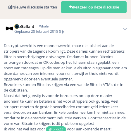
Nieuwe discussie starten
Reageer op deze discussie
Author stats
TheGallant
Whale
Geplaatst
28 februari 2018
8 jr
De cryptowereld is een mannenwereld, maar niet als het aan de
strippers van de Legends Room ligt. Deze dames kunnen rechtstreeks
Bitcoin overschrijvingen ontvangen. De dames kunnen
Bitcoins
ontvangen doordat er QR codes op het lichaam staan geplakt, een
soort van tatoeages. Op die manier kun je als Bitcoin eigenaar anoniem
deze dames van een inkomen voorzien, terwijl er thuis niets wordt
opgemerkt door een eventuele partner.
Bezoekers kunnen Bitcoins krijgen via een van de Bitcoin ATM's die in
de club staan.
Naast dat het gunstig is voor de bezoekers om op deze manier
anoniem te kunnen betalen is het voor strippers ook gunstig. Veel
strippers moeten de grote hoeveelheden contant geld iedere keer
verantwoorden aan banken. Enkele banken werken hier niet aan mee,
omdat ze in de entertainment industrie werken. Door transacties in de
vorm van Bitcoin te krijgen, is dit probleem opgelost
Ik vind het wel iets voor
voor aankomende maart!
@jordi22