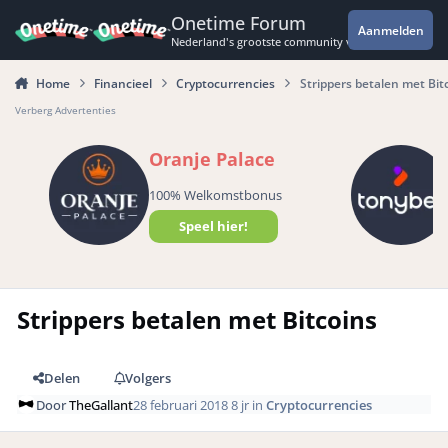
Spring naar bijdragen
Onetime Forum
Aanmelden
Nederland's grootste community voor de spannende 
Home
Financieel
Cryptocurrencies
Strippers betalen met Bit
Verberg Advertenties
Oranje Palace
100% Welkomstbonus
Speel hier!
Strippers betalen met Bitcoins
Delen
Volgers
Door
TheGallant
28 februari 2018
8 jr
in
Cryptocurrencies