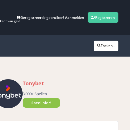
Geregistreerde gebruiker? Aanmelden
Registreren
kant van geld
Zoeken...
Tonybet
3.000+ Spellen
Speel hier!