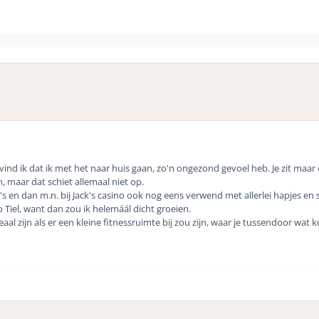
vind ik dat ik met het naar huis gaan, zo'n ongezond gevoel heb. Je zit maar
 maar dat schiet allemaal niet op.
's en dan m.n. bij Jack's casino ook nog eens verwend met allerlei hapjes en
no Tiel, want dan zou ik helemáál dicht groeien.
aal zijn als er een kleine fitnessruimte bij zou zijn, waar je tussendoor wat k