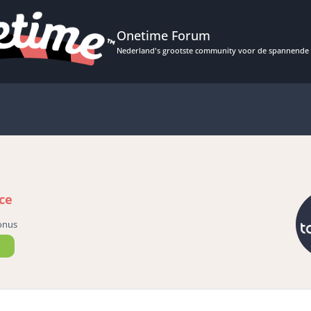
Onetime Forum
Nederland's grootste community voor de spannende 
ce
onus