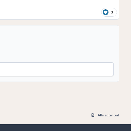
3
Alle activiteit