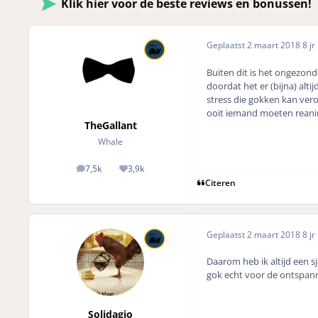
Klik hier voor de beste reviews en bonussen!
Geplaatst
2 maart 2018
8 jr
Buiten dit is het ongezond
doordat het er (bijna) alti
stress die gokken kan vero
ooit iemand moeten reanime
TheGallant
Whale
7,5k
3,9k
posts
Reputation
Citeren
Geplaatst
2 maart 2018
8 jr
Daarom heb ik altijd een sj
gok echt voor de ontspanni
Solidagio