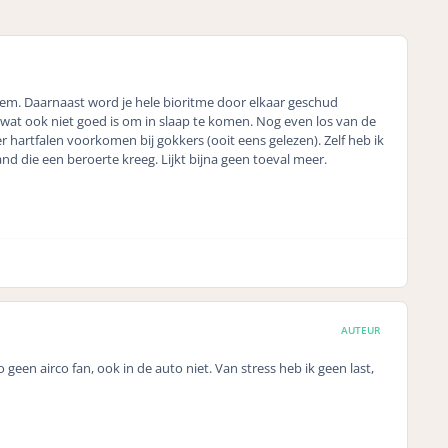
teem. Daarnaast word je hele bioritme door elkaar geschud
en, wat ook niet goed is om in slaap te komen. Nog even los van de
r hartfalen voorkomen bij gokkers (ooit eens gelezen). Zelf heb ik
d die een beroerte kreeg. Lijkt bijna geen toeval meer.
AUTEUR
geen airco fan, ook in de auto niet. Van stress heb ik geen last,