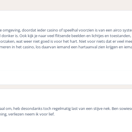
e omgeving, doordat ieder casino of speelhal voorzien is van een airco sys
jd donker is. Ook kijk je naar veel flitsende beelden en lichtjes en toestand
orzaken, wat weer niet goed is voor het hart. Niet voor niets dat er veel mee
ren in het casino, los daarvan iemand een hartaanval zien krijgen en ieman
aal om, heb desondanks toch regelmatig last van een stijve nek. Ben sowieso 
ng, verliezen neem ik voor lief.