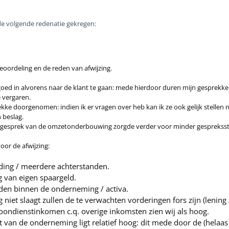
 de volgende redenatie gekregen:
beoordeling en de reden van afwijzing.
jd goed in alvorens naar de klant te gaan: mede hierdoor duren mijn gesprekken
 vergaren.
lekke doorgenomen: indien ik er vragen over heb kan ik ze ook gelijk stelle
 beslag.
t gesprek van de omzetonderbouwing zorgde verder voor minder gespreksst
oor de afwijzing:
ing / meerdere achterstanden.
 van eigen spaargeld.
den binnen de onderneming / activa.
niet slaagt zullen de te verwachten vorderingen fors zijn (lening /
oondienstinkomen c.q. overige inkomsten zien wij als hoog.
 van de onderneming ligt relatief hoog: dit mede door de (helaas 