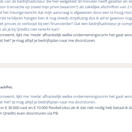
k van de bedrijfsadviseur die hier welgeteld 30 minuten heeft gezeten en slec
e voor transactie op zowel mijn prive (waarom?) als zakelijke afschriften v
 het treurige bericht dat mijn aanvraag is afgewezen door een te hoog risi
riet te blijven hangen ben ik nog steeds strijdlustig dus ik wil er gewoon no
et proces zo verloopt bij een financierder? Dat een bedrijfsadviseur je comp
 als je bij Qredits niet terecht kan?
orneemt, lijkt me 'mede' afhankelijk welke ondernemingsvorm het gaat wor
het? Je mag altijd je bedrijfsplan naar me doorsturen.
JackPot:
orneemt, lijkt me 'mede' afhankelijk welke ondernemingsvorm het gaat wor
het? Je mag altijd je bedrijfsplan naar me doorsturen.
r € 30.000 vast en € 10.000 flexibel (dus als ik dat niet nodig heb betaal ik 
van Qredits even doorsturen via PB.