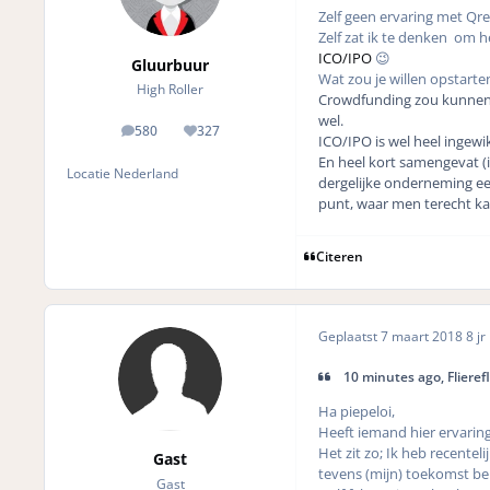
Zelf geen ervaring met Qre
Zelf zat ik te denken om h
ICO/IPO
😉
Gluurbuur
Wat zou je willen opstarte
High Roller
Crowdfunding zou kunnen, 
wel.
580
327
posts
Reputation
ICO/IPO is wel heel ingewi
En heel kort samengevat (in
Locatie
Nederland
dergelijke onderneming een
punt, waar men terecht ka
Citeren
Geplaatst
7 maart 2018
8 jr
10 minutes ago, Flierefl
Ha piepeloi,
Heeft iemand hier ervarin
Het zit zo; Ik heb recente
Gast
tevens (mijn) toekomst be
Gast