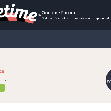
Onetime Forum
Nederland's grootste community voor de spannende 
ce
onus