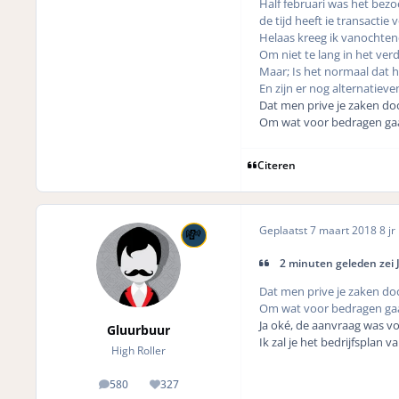
Half februari was het bezoe
de tijd heeft ie transacti
Helaas kreeg ik vanochtend
Om niet te lang in het verd
Maar; Is het normaal dat h
En zijn er nog alternatieven
Dat men prive je zaken do
Om wat voor bedragen gaat 
Citeren
Geplaatst
7 maart 2018
8 jr
2 minuten geleden zei 
Dat men prive je zaken do
Om wat voor bedragen gaat 
Ja oké, de aanvraag was voo
Gluurbuur
Ik zal je het bedrijfsplan 
High Roller
580
327
posts
Reputation