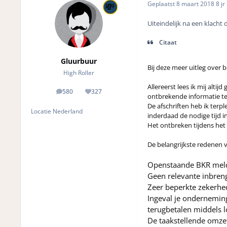
Geplaatst
8 maart 2018
8 jr
Uiteindelijk na een klacht
Citaat
Gluurbuur
Bij deze meer uitleg over 
High Roller
Allereerst lees ik mij alti
580
327
posts
Reputation
ontbrekende informatie te
De afschriften heb ik terp
Locatie
Nederland
inderdaad de nodige tijd in
Het ontbreken tijdens he
De belangrijkste redenen v
Openstaande BKR meld
Geen relevante inbreng
Zeer beperkte zekerhe
Ingeval je onderneming 
terugbetalen middels l
De taakstellende omzet