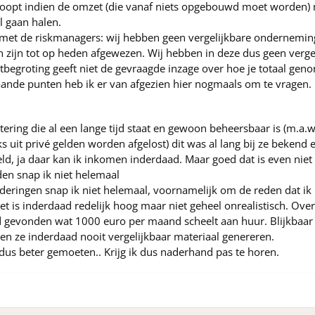
o loopt indien de omzet (die vanaf niets opgebouwd moet worden) 
al gaan halen.
 met de riskmanagers: wij hebben geen vergelijkbare onderneming
ten zijn tot op heden afgewezen. Wij hebben in deze dus geen verg
begroting geeft niet de gevraagde inzage over hoe je totaal gen
ande punten heb ik er van afgezien hier nogmaals om te vragen.
ering die al een lange tijd staat en gewoon beheersbaar is (m.a.
uit privé gelden worden afgelost) dit was al lang bij ze bekend e
ld, ja daar kan ik inkomen inderdaad. Maar goed dat is even niet
en snap ik niet helemaal
deringen snap ik niet helemaal, voornamelijk om de reden dat ik i
et is inderdaad redelijk hoog maar niet geheel onrealistisch. Ove
 gevonden wat 1000 euro per maand scheelt aan huur. Blijkbaa
zullen ze inderdaad nooit vergelijkbaar materiaal genereren.
us beter gemoeten.. Krijg ik dus naderhand pas te horen.