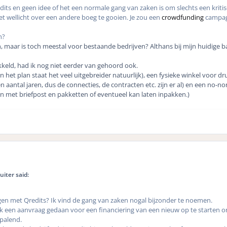
dits en geen idee of het een normale gang van zaken is om slechts een kritis
et wellicht over een andere boeg te gooien. Je zou een
crowdfunding
campagn
n?
maar is toch meestal voor bestaande bedrijven? Althans bij mijn huidige 
kkeld, had ik nog niet eerder van gehoord ook.
 het plan staat het veel uitgebreider natuurlijk), een fysieke winkel voor dr
 aantal jaren, dus de connecties, de contracten etc. zijn er al) en een no-no
n met briefpost en pakketten of eventueel kan laten inpakken.)
uiter said:
gen met Qredits? Ik vind de gang van zaken nogal bijzonder te noemen.
lijk een aanvraag gedaan voor een financiering van een nieuw op te starten 
palend.