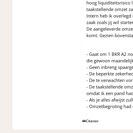
hoog liquiditeitsrisic
taakstellende omzet z
Intern heb ik overlegd
zaak zoals jij wil star
De aangeleverde omzet
komt. Gezien bovensta
- Gaat om 1 BKR A2 not
die gewoon maandelijks 
- Geen inbreng spaarge
- De beperkte zekerhed
- De te verwachten vor
- De taakstellende omz
omdat ik een pand had
- Als je alles afwijst 
- Omzetbegroting had d
Citeren