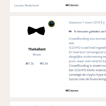
Citeren
Locatie
Nederland
Geplaatst
7 maart 2018
8 jr
6 minuten geleden zei Fl
Crowdfunding zou kunnen, 
wel.
ICO/IPO is wel heel ingewi
TheGallant
En heel kort samengevat (in
Whale
dergelijke onderneming een
punt, waar men terecht ka
7,5k
3,9k
posts
Reputation
Crowdfunding is zowel voor
Een ICO/IPO klinkt inderda
vanwege de crypto hype en 
Succes met de financierin
Citeren