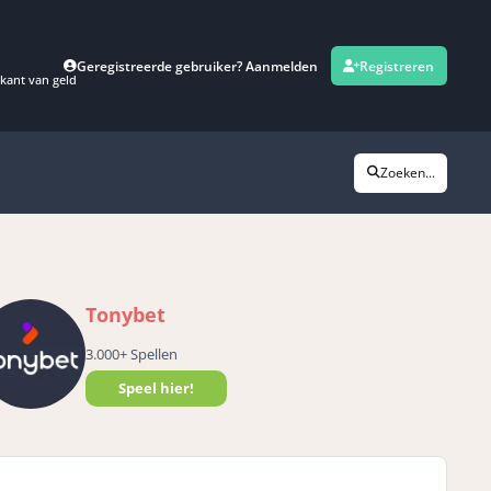
Geregistreerde gebruiker? Aanmelden
Registreren
kant van geld
Zoeken...
Tonybet
3.000+ Spellen
Speel hier!