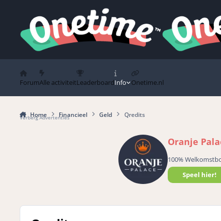
Spring naar bijdragen
Forum
Alle activiteit
Leaderboard
Info
Onetime.nl
Home
Financieel
Geld
Qredits
Verberg Advertenties
Oranje Pala
100% Welkomstb
Speel hier!