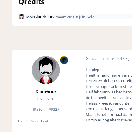
Qredits
Door
Gluurbuur
7 maart 2018
8 jr
in
Geld
Geplaatst
7 maart 2018
8 jr
Ha piepeloi,
Heeft iemand hier ervarin
Het zit zo; Ik heb recente
tevens (mijn) toekomst be
Gluurbuur
Half februari was het bezoe
de tijd heeft ie transacti
High Roller
Helaas kreeg ik vanochtend
Om niet te lang in het verd
580
327
posts
Reputation
Maar; Is het normaal dat h
En zijn er nog alternatieven
Locatie
Nederland