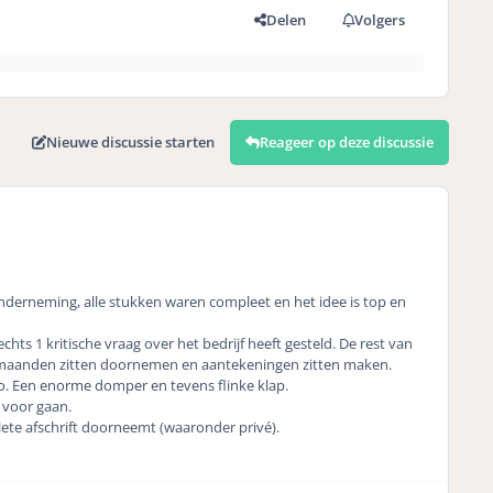
Delen
Volgers
Nieuwe discussie starten
Reageer op deze discussie
onderneming, alle stukken waren compleet en het idee is top en
hts 1 kritische vraag over het bedrijf heeft gesteld. De rest van
an 2 maanden zitten doornemen en aantekeningen zitten maken.
co. Een enorme domper en tevens flinke klap.
g voor gaan.
lete afschrift doorneemt (waaronder privé).