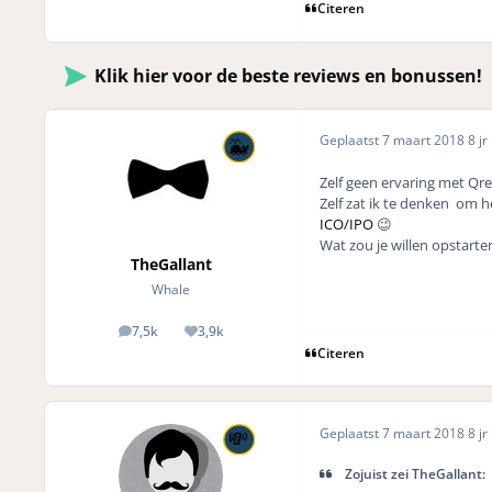
Citeren
Klik hier voor de beste reviews en bonussen!
Geplaatst
7 maart 2018
8 jr
Zelf geen ervaring met Qre
Zelf zat ik te denken om h
ICO/IPO
😉
Wat zou je willen opstarte
TheGallant
Whale
7,5k
3,9k
posts
Reputation
Citeren
Geplaatst
7 maart 2018
8 jr
Zojuist zei TheGallant: