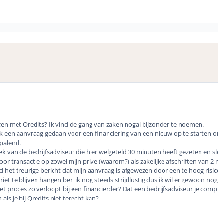
gen met Qredits? Ik vind de gang van zaken nogal bijzonder te noemen.
lijk een aanvraag gedaan voor een financiering van een nieuw op te starten 
palend.
k van de bedrijfsadviseur die hier welgeteld 30 minuten heeft gezeten en slec
e voor transactie op zowel mijn prive (waarom?) als zakelijke afschriften v
 het treurige bericht dat mijn aanvraag is afgewezen door een te hoog risi
riet te blijven hangen ben ik nog steeds strijdlustig dus ik wil er gewoon no
et proces zo verloopt bij een financierder? Dat een bedrijfsadviseur je comp
 als je bij Qredits niet terecht kan?