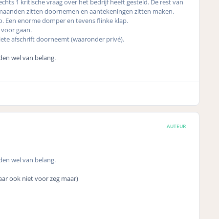
hts 1 kritische vraag over het bedrijf heeft gesteld. De rest van
an 2 maanden zitten doornemen en aantekeningen zitten maken.
co. Een enorme domper en tevens flinke klap.
g voor gaan.
lete afschrift doorneemt (waaronder privé).
den wel van belang.
AUTEUR
den wel van belang.
daar ook niet voor zeg maar)