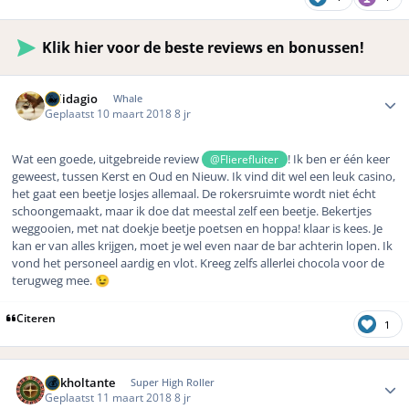
Klik hier voor de beste reviews en bonussen!
Author stats
Solidagio
Whale
Geplaatst
10 maart 2018
8 jr
Wat een goede, uitgebreide review
! Ik ben er één keer
@Flierefluiter
geweest, tussen Kerst en Oud en Nieuw. Ik vind dit wel een leuk casino,
het gaat een beetje losjes allemaal. De rokersruimte wordt niet écht
schoongemaakt, maar ik doe dat meestal zelf een beetje. Bekertjes
weggooien, met nat doekje beetje poetsen en hoppa! klaar is kees. Je
kan er van alles krijgen, moet je wel even naar de bar achterin lopen. Ik
vond het personeel aardig en vlot. Kreeg zelfs allerlei chocola voor de
terugweg mee.
😉
Citeren
1
Author stats
Gokholtante
Super High Roller
Geplaatst
11 maart 2018
8 jr