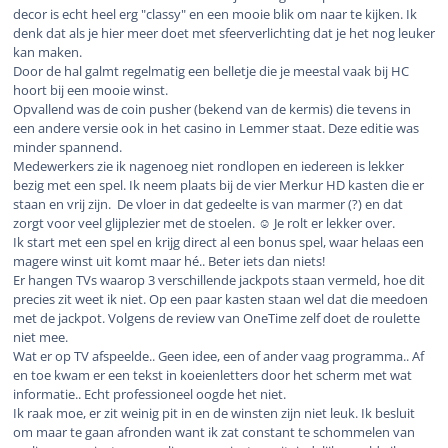
decor is echt heel erg "classy" en een mooie blik om naar te kijken. Ik
denk dat als je hier meer doet met sfeerverlichting dat je het nog leuker
kan maken.
Door de hal galmt regelmatig een belletje die je meestal vaak bij HC
hoort bij een mooie winst.
Opvallend was de coin pusher (bekend van de kermis) die tevens in
een andere versie ook in het casino in Lemmer staat. Deze editie was
minder spannend.
Medewerkers zie ik nagenoeg niet rondlopen en iedereen is lekker
bezig met een spel. Ik neem plaats bij de vier Merkur HD kasten die er
staan en vrij zijn. De vloer in dat gedeelte is van marmer (?) en dat
zorgt voor veel glijplezier met de stoelen. ☺️ Je rolt er lekker over.
Ik start met een spel en krijg direct al een bonus spel, waar helaas een
magere winst uit komt maar hé.. Beter iets dan niets!
Er hangen TVs waarop 3 verschillende jackpots staan vermeld, hoe dit
precies zit weet ik niet. Op een paar kasten staan wel dat die meedoen
met de jackpot. Volgens de review van OneTime zelf doet de roulette
niet mee.
Wat er op TV afspeelde.. Geen idee, een of ander vaag programma.. Af
en toe kwam er een tekst in koeienletters door het scherm met wat
informatie.. Echt professioneel oogde het niet.
Ik raak moe, er zit weinig pit in en de winsten zijn niet leuk. Ik besluit
om maar te gaan afronden want ik zat constant te schommelen van