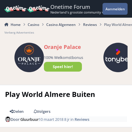
Spring naar bijdragen
Onetime Forum
Aanmelden
Nederland's grootste community voor de spannende 
Home
Casino
Casino Algemeen
Reviews
Play World Alme
Verberg Advertenties
Oranje Palace
100% Welkomstbonus
Speel hier!
Play World Almere Buiten
Delen
Volgers
Door
Gluurbuur
10 maart 2018
8 jr
in
Reviews