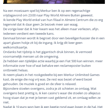
Na een moeizaam spel bij Merkur ben ik op een regenachtige
vrijdagavond om 23:00 naar Play World Almere Buiten geweest.
Ik kende Play World enkel van hun filiaal in Almere Centrum die zo erg
tegenviel dat ik daar geen 2e bezoek meer aan waag.
De vorige keer dat ik hier kwam was het alleen maar verliezen, afijn.
Iedereen verdient een tweede kans.
Eenmaal binnen wordt ik begroet door een beveiliger/kassier die in een
apart glazen hokje zit bij de ingang. Ik krijg dit keer geen
welkomstkaartje.
Ondanks het tijdstip is het gigantisch druk binnen, ik vermoed
voornamelijk mensen uit de omgeving.
Ze hebben een tijdelijke actie waarbij je een Fiat 500 kan winnen. meer
informatie over hoe of wat behalve een reclameposter buiten
ontbreekt helaas.
Ik neem plaats in het rookgedeelte bij een Merkur Unlimited Games
kast, de enige die nog vrij was. De rest was bezet of werd bezet
gehouden. De muziek is goed en de sfeer is relaxed.
Bijzondere stoelen overigens, zodra je zit schieten ze omlaag. Wat
overigens best prettig is, ik ken casino's waar die stoelen zo allejezus
hoog staan dat je met je benen vast geklemd zit, en omlaag willen ze
niet.
Nadat ik 10 euro won ben ik een beetje rond gaan lopen in de hal. Het