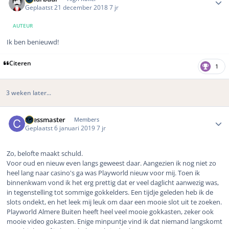
Geplaatst
21 december 2018
7 jr
AUTEUR
Ik ben benieuwd!
Citeren
1
3 weken later...
Author stats
Chessmaster
Members
Geplaatst
6 januari 2019
7 jr
Zo, belofte maakt schuld.
Voor oud en nieuw even langs geweest daar. Aangezien ik nog niet zo
heel lang naar casino's ga was Playworld nieuw voor mij. Toen ik
binnenkwam vond ik het erg prettig dat er veel daglicht aanwezig was,
in tegenstelling tot sommige gokkelders. Een tijdje geleden heb ik de
slots ondekt, en het leek mij leuk om daar een mooie slot uit te zoeken.
Playworld Almere Buiten heeft heel veel mooie gokkasten, zeker ook
mooie video gokasten. Enige minpuntje vind ik dat niemand langskomt