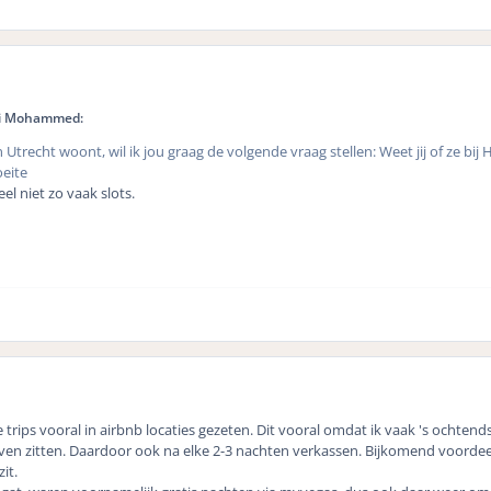
ei Mohammed:
in Utrecht woont, wil ik jou graag de volgende vraag stellen: Weet jij of ze 
oeite
eel niet zo vaak slots.
e trips vooral in airbnb locaties gezeten. Dit vooral omdat ik vaak 's ochte
even zitten. Daardoor ook na elke 2-3 nachten verkassen. Bijkomend voordeel 
it.