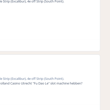
trip (Excalibur), 4e off Strip (South Point).
trip (Excalibur), 4e off Strip (South Point).
bij Holland Casino Utrecht "Fu Dao Le" slot machine hebben?