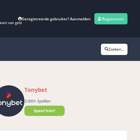
Geregistreerde gebruiker? Aanmelden
Registreren
kant van geld
Zoeken...
Tonybet
3.000+ Spellen
Speel hier!