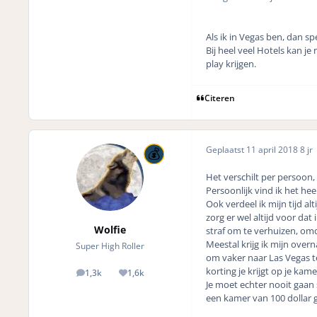
Als ik in Vegas ben, dan sp
Bij heel veel Hotels kan j
play krijgen.
Citeren
Geplaatst
11 april 2018
8 jr
Het verschilt per persoon, 
Persoonlijk vind ik het hee
Ook verdeel ik mijn tijd a
zorg er wel altijd voor da
Wolfie
straf om te verhuizen, om
Meestal krijg ik mijn ove
Super High Roller
om vaker naar Las Vegas te
korting je krijgt op je kame
1,3k
1,6k
posts
Reputation
Je moet echter nooit gaan
een kamer van 100 dollar g