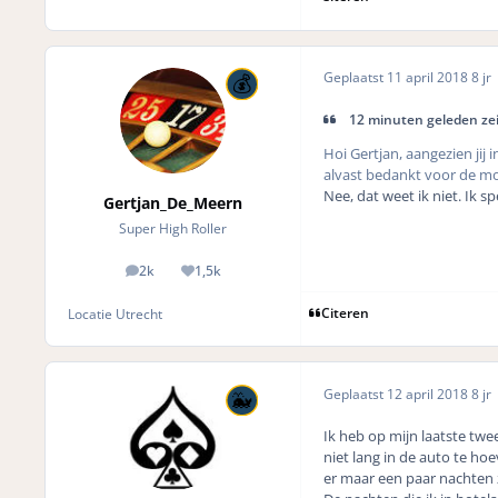
Geplaatst
11 april 2018
8 jr
12 minuten geleden z
Hoi Gertjan, aangezien jij 
alvast bedankt voor de m
Nee, dat weet ik niet. Ik sp
Gertjan_De_Meern
Super High Roller
2k
1,5k
posts
Reputation
Citeren
Locatie
Utrecht
Geplaatst
12 april 2018
8 jr
Ik heb op mijn laatste twe
niet lang in de auto te ho
er maar een paar nachten z