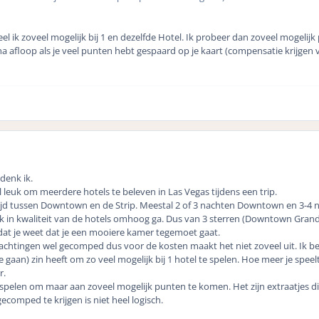
eel ik zoveel mogelijk bij 1 en dezelfde Hotel. Ik probeer dan zoveel mogelij
e na afloop als je veel punten hebt gespaard op je kaart (compensatie krijgen
denk ik.
l leuk om meerdere hotels te beleven in Las Vegas tijdens een trip.
ltijd tussen Downtown en de Strip. Meestal 2 of 3 nachten Downtown en 3-4 n
t ik in kwaliteit van de hotels omhoog ga. Dus van 3 sterren (Downtown Gran
dat je weet dat je een mooiere kamer tegemoet gaat.
rnachtingen wel gecomped dus voor de kosten maakt het niet zoveel uit. Ik 
 gaan) zin heeft om zo veel mogelijk bij 1 hotel te spelen. Hoe meer je sp
r.
 spelen om maar aan zoveel mogelijk punten te komen. Het zijn extraatjes d
ecomped te krijgen is niet heel logisch.