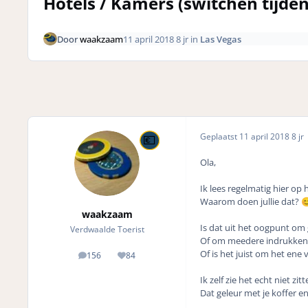
Hotels / Kamers (switchen tijde
Door
waakzaam
11 april 2018
8 jr
in
Las Vegas
Geplaatst
11 april 2018
8 jr
Ola,
Ik lees regelmatig hier op 
Waarom doen jullie dat?

waakzaam
Is dat uit het oogpunt om
Verdwaalde Toerist
Of om meedere indrukken 
Of is het juist om het ene
156
84
posts
Reputation
Ik zelf zie het echt niet z
Dat geleur met je koffer 