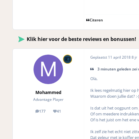
Citeren
Klik hier voor de beste reviews en bonussen!
Geplaatst
11 april 2018
8 jr
3 minuten geleden zei
Ola,
Ik lees regelmatig hier op 
Mohammed
Waarom doen jullie dat? :-
Advantage Player
Is dat uit het oogpunt om
177
41
posts
Reputation
Of om meedere indrukken 
Of is het juist om het ene
Ik zelf zie het echt niet z
Dat geleur met je koffer e