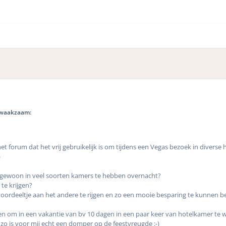
 waakzaam:
het forum dat het vrij gebruikelijk is om tijdens een Vegas bezoek in diverse h
)
 gewoon in veel soorten kamers te hebben overnacht?
te krijgen?
 voordeeltje aan het andere te rijgen en zo een mooie besparing te kunnen b
itten om in een vakantie van bv 10 dagen in een paar keer van hotelkamer te w
nzo is voor mij echt een domper op de feestvreugde :-)