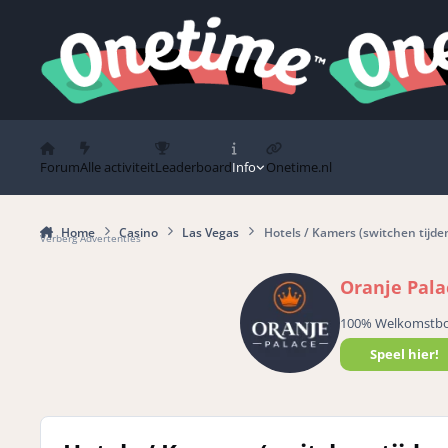
Spring naar bijdragen
Forum
Alle activiteit
Leaderboard
Info
Onetime.nl
Home
Casino
Las Vegas
Hotels / Kamers (switchen tijde
Verberg Advertenties
Oranje Pala
100% Welkomstb
Speel hier!