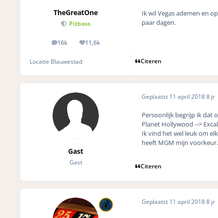
TheGreatOne
Ik wil Vegas ademen en op 
paar dagen.
Pitboss
16k
11,6k
posts
Reputation
Citeren
Locatie
Blauwestad
Geplaatst
11 april 2018
8 jr
Persoonlijk begrijp ik dat
Planet Hollywood --> Exca
Ik vind het wel leuk om elk
heeft MGM mijn voorkeur.
Gast
Gast
Citeren
Geplaatst
11 april 2018
8 jr