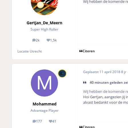
Wij hebben de komende reis
Gertjan_De_Meern
Super High Roller
2k
1,5k
posts
Reputation
Citeren
Locatie
Utrecht
Geplaatst
11 april 2018
8 jr
40 minuten geleden ze
Wij hebben de komende reis
Hoi Gertjan, aangezien jij 
alvast bedankt voor de m
Mohammed
Advantage Player
177
41
posts
Reputation
Citeren