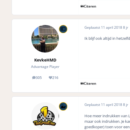
Citeren
Geplaatst
11 april 2018
8 jr
Ik blijf ook altijd in hetzelf
KevkeHMD
Advantage Player
305
216
posts
Reputation
Citeren
Geplaatst
11 april 2018
8 jr
Hoe meer indrukken van La
maar ook indrukken. Je kan
goedkoper) toen voor een 