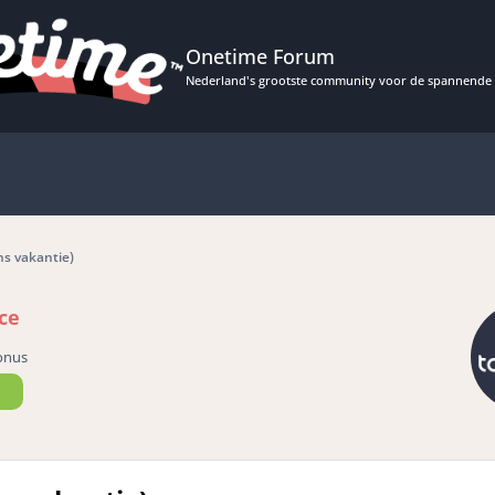
Onetime Forum
Nederland's grootste community voor de spannende 
ns vakantie)
ce
onus