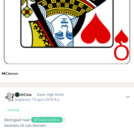
Citeren
Author stats
CashCow
Super High Roller
Geplaatst
14 april 2018
8 jr
AUTEUR
Deze gaat naar
!
@TheGreatOne
Sexiness zit van binnen!