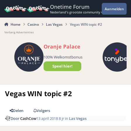
Spring naar bijdragen
Onetime Forum
Aanmelden
Nederland's grootste community voor de spannende 
Home
Casino
Las Vegas
Vegas WIN topic #2
Verberg Advertenties
Oranje Palace
100% Welkomstbonus
Speel hier!
Vegas WIN topic #2
Delen
Volgers
Door
CashCow
13 april 2018
8 jr
in
Las Vegas