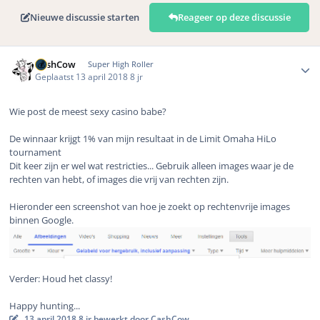
Nieuwe discussie starten
Reageer op deze discussie
Author stats
CashCow
Super High Roller
Geplaatst
13 april 2018
8 jr
Wie post de meest sexy casino babe?
De winnaar krijgt 1% van mijn resultaat in de Limit Omaha HiLo
tournament
Dit keer zijn er wel wat restricties... Gebruik alleen images waar je de
rechten van hebt, of images die vrij van rechten zijn.
Hieronder een screenshot van hoe je zoekt op rechtenvrije images
binnen Google.
Verder: Houd het classy!
Happy hunting...
13 april 2018
8 jr
bewerkt door CashCow