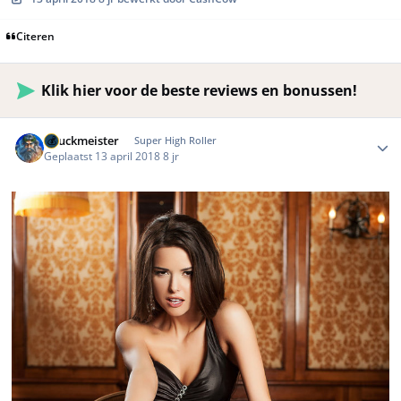
Citeren
Klik hier voor de beste reviews en bonussen!
Author stats
Chuckmeister
Super High Roller
Geplaatst
13 april 2018
8 jr