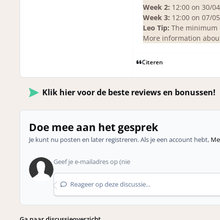
Week 2:
12:00 on 30/04
Week 3:
12:00 on 07/05
Leo Tip:
The minimum qu
More information about
Citeren
Klik hier voor de beste reviews en bonussen!
Doe mee aan het gesprek
Je kunt nu posten en later registreren. Als je een account hebt,
Mel
Reageer op deze discussie...
Ga naar discussieoverzicht