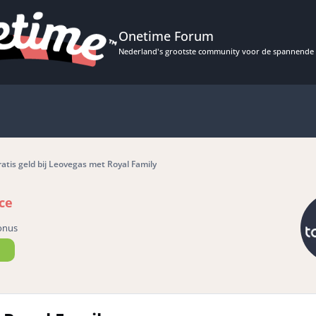
Onetime Forum
Nederland's grootste community voor de spannende 
atis geld bij Leovegas met Royal Family
ce
onus