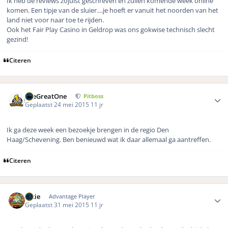
Ik heb de reviews zojuist geschreven en zullen komende week online
komen. Een tipje van de sluier....je hoeft er vanuit het noorden van het
land niet voor naar toe te rijden.
Ook het Fair Play Casino in Geldrop was ons gokwise technisch slecht
gezind!
Citeren
Author stats
TheGreatOne
Pitboss
Geplaatst
24 mei 2015
11 jr
Ik ga deze week een bezoekje brengen in de regio Den
Haag/Schevening. Ben benieuwd wat ik daar allemaal ga aantreffen.
Citeren
Author stats
nikie
Advantage Player
Geplaatst
31 mei 2015
11 jr