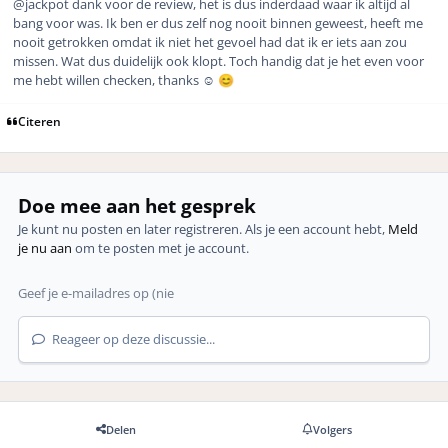
@jackpot dank voor de review, het is dus inderdaad waar ik altijd al
bang voor was. Ik ben er dus zelf nog nooit binnen geweest, heeft me
nooit getrokken omdat ik niet het gevoel had dat ik er iets aan zou
missen. Wat dus duidelijk ook klopt. Toch handig dat je het even voor
me hebt willen checken, thanks ☺️
😊
Citeren
Doe mee aan het gesprek
Je kunt nu posten en later registreren. Als je een account hebt,
Meld
je nu aan
om te posten met je account.
Reageer op deze discussie...
Delen
Volgers