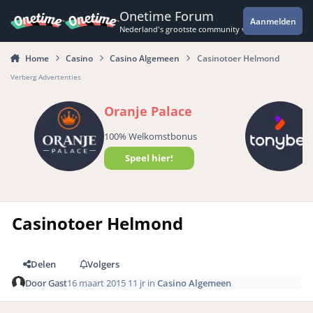
Spring naar bijdragen
Onetime Forum
Aanmelden
Nederland's grootste community voor de spannende 
Home
Casino
Casino Algemeen
Casinotoer Helmond
Verberg Advertenties
Oranje Palace
100% Welkomstbonus
Speel hier!
Casinotoer Helmond
Delen
Volgers
Door
Gast
16 maart 2015
11 jr
in
Casino Algemeen