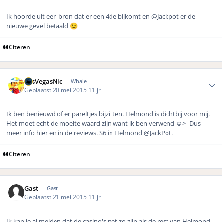
Ik hoorde uit een bron dat er een 4de bijkomt en @Jackpot er de
nieuwe gevel betaald
😉
Citeren
Author stats
LasVegasNic
Whale
Geplaatst
20 mei 2015
11 jr
Ik ben benieuwd of er pareltjes bijzitten. Helmond is dichtbij voor mij.
Het moet echt de moeite waard zijn want ik ben verwend ☺️>- Dus
meer info hier en in de reviews. S6 in Helmond @JackPot.
Citeren
Gast
Gast
Geplaatst
21 mei 2015
11 jr
Ik kan je al melden dat de casino's net zo zijn als de rest van Helmond.