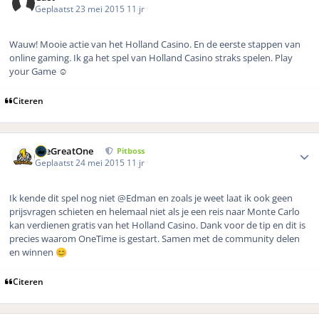
Geplaatst
23 mei 2015
11 jr
Wauw! Mooie actie van het Holland Casino. En de eerste stappen van
online gaming. Ik ga het spel van Holland Casino straks spelen. Play
your Game ☺️
Citeren
Author stats
TheGreatOne
Pitboss
Geplaatst
24 mei 2015
11 jr
Ik kende dit spel nog niet @Edman en zoals je weet laat ik ook geen
prijsvragen schieten en helemaal niet als je een reis naar Monte Carlo
kan verdienen gratis van het Holland Casino. Dank voor de tip en dit is
precies waarom OneTime is gestart. Samen met de community delen
en winnen
😊
Citeren