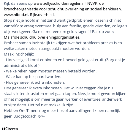
Kijk dan eens op
www.zelfjeschuldenregelen.nl
,
NVVK, dé
brancheorganisatie voor schuldhulpverlening en sociaal bankieren
,
www.nibud.n
l,
Rijksoverheid
.
Stop niet je hoofd in het zand want geldproblemen lossen zich niet
vanzelf op! Vraag eventueel hulp aan familie, goede vrienden, collega's
of je werkgever. Ga niet meteen om geld vragen!!!! Pas op voor:
Malafide schuldhulpverleningsorganisaties
.
Probeer samen inzichtelijk te krijgen wat het probleem precies is en
welke zaken meteen aangepakt moeten worden.
Maak inzichtelijk:
- Hoeveel geld komt er binnen en hoeveel geld gaat eruit. (Zorg dat je
administratie klopt!)
- Welke rekeningen moeten meteen betaald worden.
- Waar kan op bespaard worden.
- Hoe genereer ik extra inkomsten.
Hoe genereer ik extra inkomsten. Dat wil niet zeggen dat je nu
staatssloten, krasloten moet gaan kopen. Nee, je moet gewoon kijken
of het mogelijk is om meer te gaan werken of eventueel ander werk
erbij te doen. Het zal niet makkelijk zijn!
Hebben OneTimers nog meer tips of aanvullingen. Ik ben namelijk
geen Budgetcoach ☺️>-
Citeren