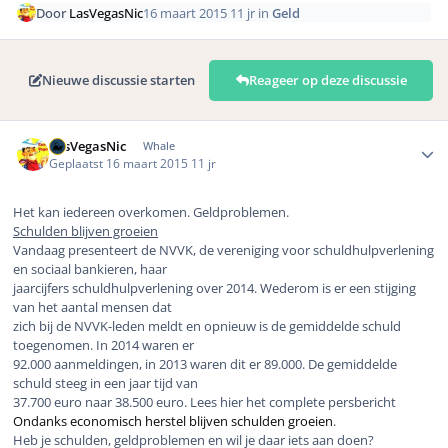
Door
LasVegasNic
16 maart 2015
11 jr
in
Geld
Nieuwe discussie starten
Reageer op deze discussie
Author stats
LasVegasNic
Whale
Geplaatst
16 maart 2015
11 jr
Het kan iedereen overkomen. Geldproblemen.
Schulden blijven groeien
Vandaag presenteert de NVVK, de vereniging voor schuldhulpverlening
en sociaal bankieren, haar
jaarcijfers schuldhulpverlening over 2014. Wederom is er een stijging
van het aantal mensen dat
zich bij de NVVK-leden meldt en opnieuw is de gemiddelde schuld
toegenomen. In 2014 waren er
92.000 aanmeldingen, in 2013 waren dit er 89.000. De gemiddelde
schuld steeg in een jaar tijd van
37.700 euro naar 38.500 euro. Lees hier het complete persbericht
Ondanks economisch herstel blijven schulden groeien
.
Heb je schulden, geldproblemen en wil je daar iets aan doen?