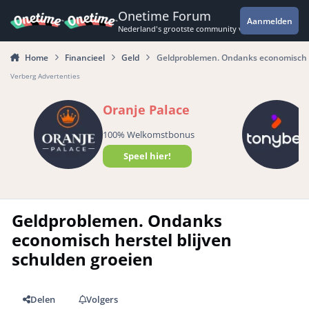
Spring naar bijdragen
Onetime Forum
Aanmelden
Nederland's grootste community voor de spannende 
Home
Financieel
Geld
Geldproblemen. Ondanks economisch he
Verberg Advertenties
Oranje Palace
100% Welkomstbonus
Speel hier!
Geldproblemen. Ondanks
economisch herstel blijven
schulden groeien
Delen
Volgers