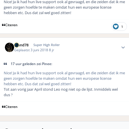
Nice! Ja ik had hun live support ook al gevraagd, en die zeiden dat ik me
geen zorgen hoefde te maken omdat hun een europese license
hebben etc. Dus dat zal wel goed zitten!
Citeren
1
Author stats
Rmnd78
Super High Roller
Geplaatst
3 juni 2018
8 jr
17 uur geleden zei Pinee:
Nice! Ja ik had hun live support ook al gevraagd, en die zeiden dat ik me
geen zorgen hoefde te maken omdat hun een europese license
hebben etc. Dus dat zal wel goed zitten!
Tot aan vorig jaar April stond Leo nog niet op de lijst. Inmiddels wel
dus
?
Citeren