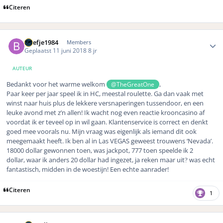
Citeren
Author stats
Boefje1984
Members
Geplaatst
11 juni 2018
8 jr
AUTEUR
Bedankt voor het warme welkom
,
@TheGreatOne
Paar keer per jaar speel ik in HC, meestal roulette. Ga dan vaak met
winst naar huis plus de lekkere versnaperingen tussendoor, en een
leuke avond met z’n allen! Ik wacht nog even reactie krooncasino af
voordat ik er teveel op in wil gaan. Klantenservice is correct en denkt
goed mee voorals nu. Mijn vraag was eigenlijk als iemand dit ook
meegemaakt heeft. Ik ben al in Las VEGAS geweest trouwens ‘Nevada’.
18000 dollar gewonnen toen, was jackpot, 777 toen speelde ik 2
dollar, waar ik anders 20 dollar had ingezet, ja reken maar uit
was echt
?
fantastisch, midden in de woestijn! Een echte aanrader!
Citeren
1
Author stats