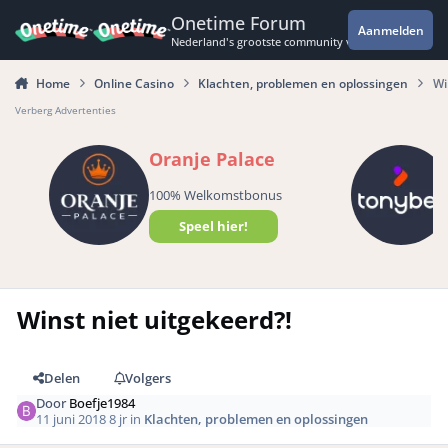
Spring naar bijdragen
Onetime Forum
Aanmelden
Nederland's grootste community voor de spannende 
Home
Online Casino
Klachten, problemen en oplossingen
Wi
Verberg Advertenties
Oranje Palace
100% Welkomstbonus
Speel hier!
Winst niet uitgekeerd?!
Delen
Volgers
Door
Boefje1984
11 juni 2018
8 jr
in
Klachten, problemen en oplossingen