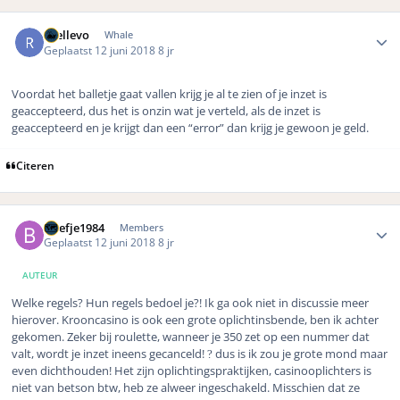
Author stats
rhellevo
Whale
Geplaatst
12 juni 2018
8 jr
Voordat het balletje gaat vallen krijg je al te zien of je inzet is
geaccepteerd, dus het is onzin wat je verteld, als de inzet is
geaccepteerd en je krijgt dan een “error” dan krijg je gewoon je geld.
Citeren
Author stats
Boefje1984
Members
Geplaatst
12 juni 2018
8 jr
AUTEUR
Welke regels? Hun regels bedoel je?! Ik ga ook niet in discussie meer
hierover. Krooncasino is ook een grote oplichtinsbende, ben ik achter
gekomen. Zeker bij roulette, wanneer je 350 zet op een nummer dat
valt, wordt je inzet ineens gecanceld!
dus is ik zou je grote mond maar
?
even dichthouden! Het zijn oplichtingspraktijken, casinooplichters is
niet van betson btw, heb ze alweer ingeschakeld. Misschien dat ze