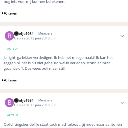
nog iets voormij kunnen betekenen.
Citeren
Author stats
Boefje1984
Members
Geplaatst
12 juni 2018
8 jr
AUTEUR
Ja right, ga lekker verdedigen. Ik heb het meegemaakt! Ik kan het
zeggen nl, het is nu niet gebeurd wel in verleden, stond er inzet
gecanceld
. Dus wees ook maar stil!
?
Citeren
Author stats
Boefje1984
Members
Geplaatst
12 juni 2018
8 jr
AUTEUR
Oplichtingsbende!! Je staat toch machteloos ... jij moet maar aantonen