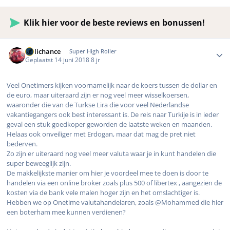
Klik hier voor de beste reviews en bonussen!
Author stats
Hillichance
Super High Roller
Geplaatst
14 juni 2018
8 jr
Veel Onetimers kijken voornamelijk naar de koers tussen de dollar en
de euro, maar uiteraard zijn er nog veel meer wisselkoersen,
waaronder die van de Turkse Lira die voor veel Nederlandse
vakantiegangers ook best interessant is. De reis naar Turkije is in ieder
geval een stuk goedkoper geworden de laatste weken en maanden.
Helaas ook onveiliger met Erdogan, maar dat mag de pret niet
bederven.
Zo zijn er uiteraard nog veel meer valuta waar je in kunt handelen die
super beweeglijk zijn.
De makkelijkste manier om hier je voordeel mee te doen is door te
handelen via een online broker zoals plus 500 of libertex , aangezien de
kosten via de bank vele malen hoger zijn en het omslachtiger is.
Hebben we op Onetime valutahandelaren, zoals @Mohammed die hier
een boterham mee kunnen verdienen?