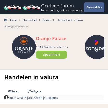
Spring naar bijdragen
Onetime Forum
Aanmelden
Nederland's grootste community voor de spannende 
Home
Financieel
Beurs
Handelen in valuta
Verberg Advertenties
Oranje Palace
100% Welkomstbonus
Speel hier!
Handelen in valuta
Delen
Volgers
Door
Gast
14 juni 2018
8 jr
in
Beurs