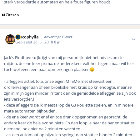
sterk verouderde automaten en hele foute figuren houdt
Citeren
Author stats
Leucophylla
Advantage Player
Geplaatst
28 juli 2018
8 jr
Jack's Eindhoven: (krijgt van mij persoonlijk niet het advies om te
mijden, de ene keer prima, de andere keer valt het tegen, maar wil hier
toch wel even een paar opmerkingen plaatsen
😊
- afleggers actief. (o.a. onze eigen MiniMe met steevast een
drollenvanger aan of een broekske met kruis op kniehoogte, maar ze
zijn in mijn ogen minder irritant dan de gemiddelde aflegger, ze zijn ook
iets verzorgder.)
- deze afleggers zie ik meestal op de G3 Roulette spelen, en in mindere
mate automaten bijhouden.
- de ene keer wordt er af en toe drank opgenomen en gebracht, de
andere keer de hele avond niets. En dan loop je naar de bar en staat er
niemand, ook niet na 2 minuten wachten.
- als een automaat op bijvullen springt dan staat er binnen 2 minuten