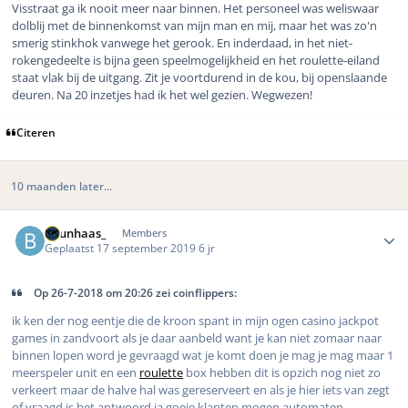
Visstraat ga ik nooit meer naar binnen. Het personeel was weliswaar
dolblij met de binnenkomst van mijn man en mij, maar het was zo'n
smerig stinkhok vanwege het gerook. En inderdaad, in het niet-
rokengedeelte is bijna geen speelmogelijkheid en het roulette-eiland
staat vlak bij de uitgang. Zit je voortdurend in de kou, bij openslaande
deuren. Na 20 inzetjes had ik het wel gezien. Wegwezen!
Citeren
10 maanden later...
Author stats
Beunhaas_
Members
Geplaatst
17 september 2019
6 jr
Op 26-7-2018 om 20:26 zei coinflippers:
ik ken der nog eentje die de kroon spant in mijn ogen casino jackpot
games in zandvoort als je daar aanbeld want je kan niet zomaar naar
binnen lopen word je gevraagd wat je komt doen je mag je mag maar 1
meerspeler unit en een
roulette
box hebben dit is opzich nog niet zo
verkeert maar de halve hal was gereserveert en als je hier iets van zegt
of vraagd is het antwoord ja goeie klanten mogen automaten