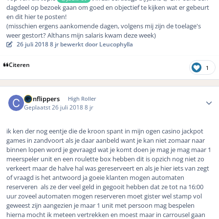
dagdeel op bezoek gaan om goed en objectief te kijken wat er gebeurt
en dit hier te posten!
(misschien ergens aankomende dagen, volgens mij zijn de toelage's
weer gestort? Althans mijn salaris kwam deze week)
26 juli 2018
8 jr
bewerkt door Leucophylla
Citeren
1
Author stats
coinflippers
High Roller
Geplaatst
26 juli 2018
8 jr
ik ken der nog eentje die de kroon spant in mijn ogen casino jackpot
games in zandvoort als je daar aanbeld want je kan niet zomaar naar
binnen lopen word je gevraagd wat je komt doen je mag je mag maar 1
meerspeler unit en een roulette box hebben dit is opzich nog niet zo
verkeert maar de halve hal was gereserveert en als je hier iets van zegt
of vraagd is het antwoord ja goeie klanten mogen automaten
reserveren als ze der veel geld in gegooit hebben dat ze tot na 16:00
uur zoveel automaten mogen reserveren moet gister wel stamp vol
geweest zijn aangezien je maar 1 unit met persoon mag bespelen
hierna mocht ik meteen vertrekken en moest maar in carrousel gaan