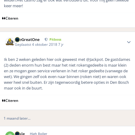
wilden.Het casino zag er ook wat verouderd uit. Voor mij geen tweede
keer meer!
Citeren
Author stats
TheGreatOne
Pitboss
Geplaatst
4 oktober 2018
7 jr
Ik ben 2 weken geleden hier ook geweest met @Jackpot. De gastdames
(2) deden enorm hun best maar het niet rokersgedeelte is maar klein
en ze mogen geen service verlenen in het roker gedeelte (vanwege de
wet). We gingen zelf ook even naar binnen (roken niet) en waren ook
weer heel snel buiten. Er zijn tegenwoordig betere opties in Den Bosch
maar ook in de buurt.
Citeren
1 maand later...
Author stats
Skale
High Roller