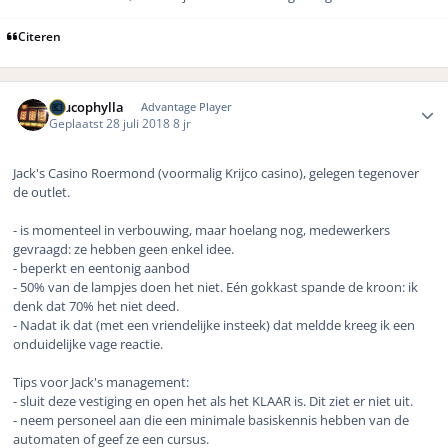
Citeren
Author stats
Leucophylla
Advantage Player
Geplaatst
28 juli 2018
8 jr
Jack's Casino Roermond (voormalig Krijco casino), gelegen tegenover
de outlet.
- is momenteel in verbouwing, maar hoelang nog, medewerkers
gevraagd: ze hebben geen enkel idee.
- beperkt en eentonig aanbod
- 50% van de lampjes doen het niet. Eén gokkast spande de kroon: ik
denk dat 70% het niet deed.
- Nadat ik dat (met een vriendelijke insteek) dat meldde kreeg ik een
onduidelijke vage reactie.
Tips voor Jack's management:
- sluit deze vestiging en open het als het KLAAR is. Dit ziet er niet uit.
- neem personeel aan die een minimale basiskennis hebben van de
automaten of geef ze een cursus.