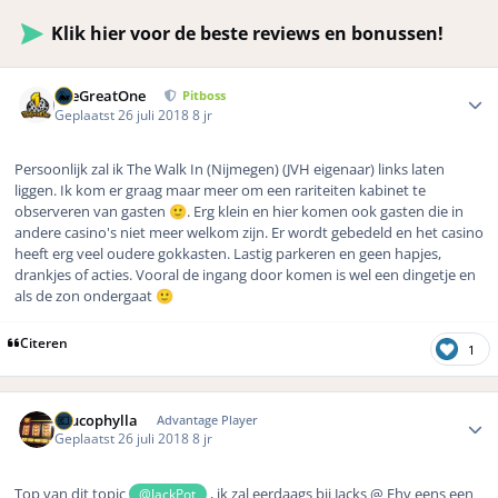
Klik hier voor de beste reviews en bonussen!
Author stats
TheGreatOne
Pitboss
Geplaatst
26 juli 2018
8 jr
Persoonlijk zal ik The Walk In (Nijmegen) (JVH eigenaar) links laten
liggen. Ik kom er graag maar meer om een rariteiten kabinet te
observeren van gasten
. Erg klein en hier komen ook gasten die in
🙂
andere casino's niet meer welkom zijn. Er wordt gebedeld en het casino
heeft erg veel oudere gokkasten. Lastig parkeren en geen hapjes,
drankjes of acties. Vooral de ingang door komen is wel een dingetje en
als de zon ondergaat
🙂
Citeren
1
Author stats
Leucophylla
Advantage Player
Geplaatst
26 juli 2018
8 jr
Top van dit topic
, ik zal eerdaags bij Jacks @ Ehv eens een
@JackPot