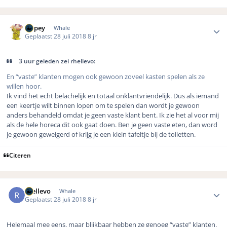
Author stats
Dopey
Whale
Geplaatst
28 juli 2018
8 jr
3 uur geleden zei rhellevo:
En “vaste” klanten mogen ook gewoon zoveel kasten spelen als ze
willen hoor.
Ik vind het echt belachelijk en totaal onklantvriendelijk. Dus als iemand
een keertje wilt binnen lopen om te spelen dan wordt je gewoon
anders behandeld omdat je geen vaste klant bent. Ik zie het al voor mij
als de hele horeca dit ook gaat doen. Ben je geen vaste eten, dan word
je gewoon geweigerd of krijg je een klein tafeltje bij de toiletten.
Citeren
Author stats
rhellevo
Whale
Geplaatst
28 juli 2018
8 jr
Helemaal mee eens, maar blijkbaar hebben ze genoeg “vaste” klanten.