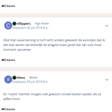
Citeren
Author stats
coinflippers
High Roller
Geplaatst
28 juli 2018
8 jr
Oké mijn waarneming is toch echt anders geweest de avonden dat ik
der was waren we letterlijk de enigste maar goed dat zijn ook maar
moment opnames
Citeren
Author stats
rhellevo
Whale
Geplaatst
28 juli 2018
8 jr
En “vaste” klanten mogen ook gewoon zoveel kasten spelen als ze
willen hoor.
Citeren