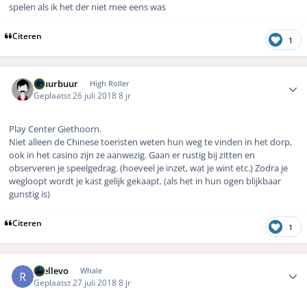
spelen als ik het der niet mee eens was
Citeren
1
Author stats
Gluurbuur
High Roller
Geplaatst
26 juli 2018
8 jr
Play Center Giethoorn.
Niet alleen de Chinese toeristen weten hun weg te vinden in het dorp,
ook in het casino zijn ze aanwezig. Gaan er rustig bij zitten en
observeren je speelgedrag. (hoeveel je inzet, wat je wint etc.) Zodra je
wegloopt wordt je kast gelijk gekaapt. (als het in hun ogen blijkbaar
gunstig is)
Citeren
1
Author stats
rhellevo
Whale
Geplaatst
27 juli 2018
8 jr