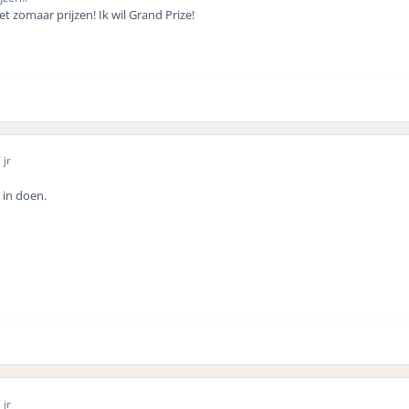
et zomaar prijzen! Ik wil Grand Prize!
 jr
 in doen.
 jr