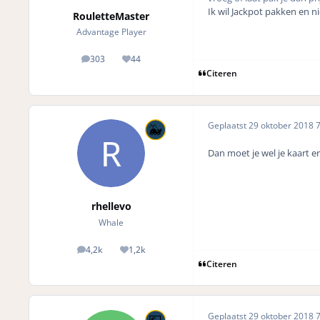
Ik wil Jackpot pakken en ni
RouletteMaster
Advantage Player
303
44
posts
Reputation
Citeren
Geplaatst
29 oktober 2018
7
Dan moet je wel je kaart er
rhellevo
Whale
4,2k
1,2k
posts
Reputation
Citeren
Geplaatst
29 oktober 2018
7