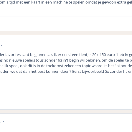
om altijd met een kaart in een machine te spelen omdat je gewoon extra geld
 jr
r favorites card beginnen, als ik er eerst een tientje, 20 of 50 euro "heb in ge
asino nieuwe spelers (dus zonder fc) in't begin wil belonen, om de speler te 
el ik speel, ook dit is in de toekomst zeker een topic waard. Is het "bijhou
zouden we dat dan het best kunnen doen? Eerst bijvoorbeeld 5x zonder hc e
 jr