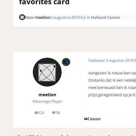
favorites card
Door
meetion
3 augustus 2018
8 jr
in
Holland Casino
Geplaatst
3 augustus 2018
8
Aangezien ik nieuw ben op
Ondanks dat ik een redelij
Heel benieuwd ben ik naar 
meetion
prijs) geregistreerd op je fc
Advantage Player
121
78
posts
Reputation
Citeren