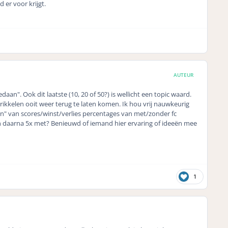
 er voor krijgt.
AUTEUR
daan". Ook dit laatste (10, 20 of 50?) is wellicht een topic waard.
prikkelen ooit weer terug te laten komen. Ik hou vrij nauwkeurig
den" van scores/winst/verlies percentages van met/zonder fc
n daarna 5x met? Benieuwd of iemand hier ervaring of ideeën mee
1