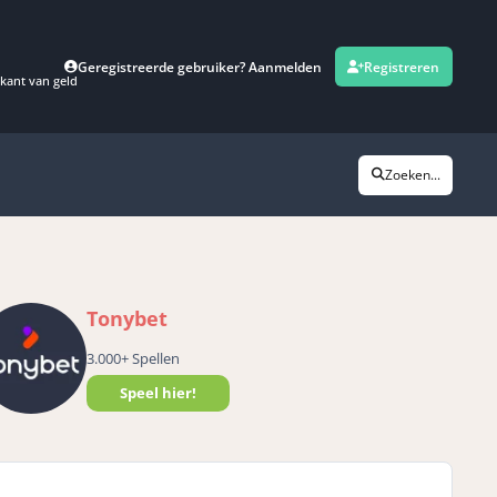
Geregistreerde gebruiker? Aanmelden
Registreren
kant van geld
Zoeken...
Tonybet
3.000+ Spellen
Speel hier!