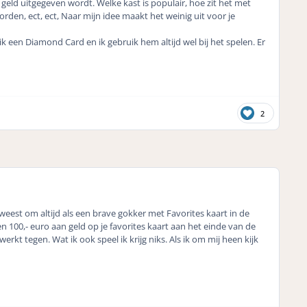
geld uitgegeven wordt. Welke kast is populair, hoe zit het met
den, ect, ect, Naar mijn idee maakt het weinig uit voor je
k een Diamond Card en ik gebruik hem altijd wel bij het spelen. Er
2
eest om altijd als een brave gokker met Favorites kaart in de
n 100,- euro aan geld op je favorites kaart aan het einde van de
rkt tegen. Wat ik ook speel ik krijg niks. Als ik om mij heen kijk