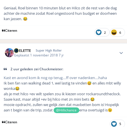
Geniaal, Roel binnen 10 minuten blut en Hilco zit de rest van de dag
achter de machine zodat Roel ongestoord hun budget er doorheen
kan jassen.
😂
Citeren
2
6
Author stats
ROELETTE
Super High Roller
Geplaatst
1 november 2018
7 jr
2 uur geleden zei Chuckmeister:
Kast en avond kom ik nog op terug....ff over nadenken....haha
Ik ben fan van walking dead 1, wel lastig te vinden
en alles mbt willy
😅
wonka
😂
als je met hilco +ev wilt spelen zou ik kiezen voor rockaroundtheclock.
Saaie kast, maar altijd +ev bij hilco met zn mini bets
😂
mooie opdracht, zullen we gelijk zien dat maxbetten bom is! Hopelijk
aan t begin van de trip, zodat
erna overtuigd is
@Hillichance
😉
Citeren
5