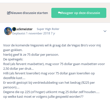
Nieuwe discussie starten
Reageer op deze discussie
Author stats
Chuckmeister
Super High Roller
Geplaatst
1 november 2018
7 jr
Voor de komende Vegasreis wil ik graag dat de Vegas Bro’s voor mij
gaan gokken.
hierbij geef ik ze 75 dollar per persoon.
De spelregels:
Roel (als fervent maxbetter), mag voor 75 dollar gaan maxbetten voor
2,50 dollar per druk...
Hilli (als fervent lowroller) mag voor 75 dollar gaan lowrollen op
dezelfde kast....
Er wordt gestopt bij verdriedubbeling van het bedrag ($225 per
persoon)....
Degene die op 225 (of hoger) uitkomt mag 25 dollar zelf houden.....
op welke kast moet er volgens jullie gespeeld worden??