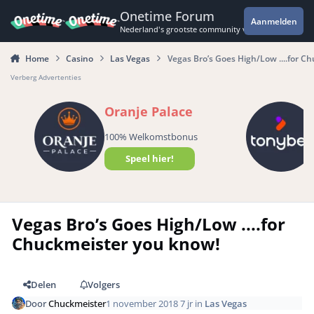
Spring naar bijdragen
Onetime Forum
Aanmelden
Nederland's grootste community voor de spannende 
Home
Casino
Las Vegas
Vegas Bro’s Goes High/Low ....for C
Verberg Advertenties
Oranje Palace
100% Welkomstbonus
Speel hier!
Vegas Bro’s Goes High/Low ....for
Chuckmeister you know!
Delen
Volgers
Door
Chuckmeister
1 november 2018
7 jr
in
Las Vegas