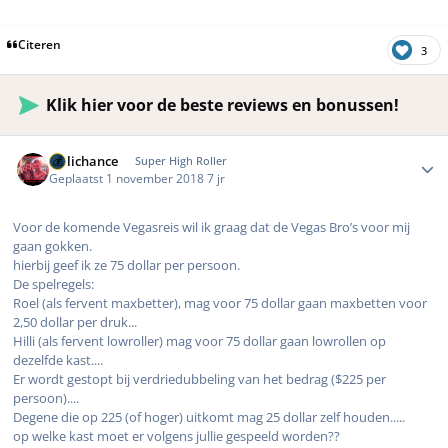
Citeren
3
Klik hier voor de beste reviews en bonussen!
Author stats
Hillichance
Super High Roller
Geplaatst
1 november 2018
7 jr
Voor de komende Vegasreis wil ik graag dat de Vegas Bro’s voor mij
gaan gokken.
hierbij geef ik ze 75 dollar per persoon.
De spelregels:
Roel (als fervent maxbetter), mag voor 75 dollar gaan maxbetten voor
2,50 dollar per druk...
Hilli (als fervent lowroller) mag voor 75 dollar gaan lowrollen op
dezelfde kast....
Er wordt gestopt bij verdriedubbeling van het bedrag ($225 per
persoon)....
Degene die op 225 (of hoger) uitkomt mag 25 dollar zelf houden.....
op welke kast moet er volgens jullie gespeeld worden??