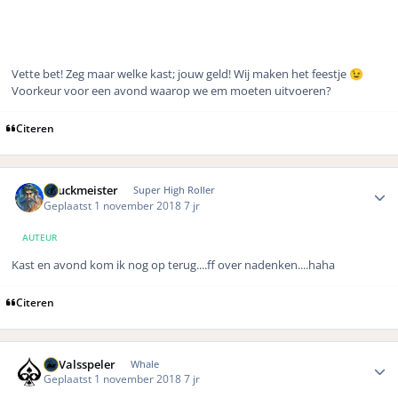
Vette bet! Zeg maar welke kast; jouw geld! Wij maken het feestje
😉
Voorkeur voor een avond waarop we em moeten uitvoeren?
Citeren
Author stats
Chuckmeister
Super High Roller
Geplaatst
1 november 2018
7 jr
AUTEUR
Kast en avond kom ik nog op terug....ff over nadenken....haha
Citeren
Author stats
DeValsspeler
Whale
Geplaatst
1 november 2018
7 jr