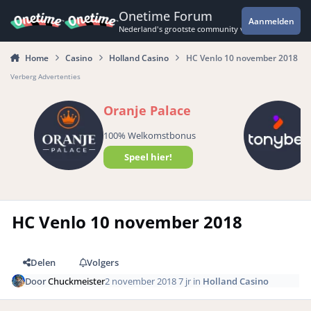
Spring naar bijdragen
Onetime Forum
Aanmelden
Nederland's grootste community voor de spannende 
Home
Casino
Holland Casino
HC Venlo 10 november 2018
Verberg Advertenties
Oranje Palace
100% Welkomstbonus
Speel hier!
HC Venlo 10 november 2018
Delen
Volgers
Door
Chuckmeister
2 november 2018
7 jr
in
Holland Casino