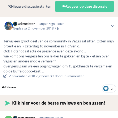
Nieuwe discussie starten
Reageer op deze discussie
Author stats
Chuckmeister
Super High Roller
Geplaatst
2 november 2018
7 jr
Terwijl een groot deel van de community in Vegas zal zitten, zitten mijn
broertje en ik zaterdag 10 november in HC Venlo.
Ook Hotshot zal acte de présence even deze avond...
wie komt ons vergezellen om lekker te gokken en bij te kletsen over
Vegas en andere mooie verhalen?
overigens gaan we een poging wagen om 15 goldheads te verzamelen
op de Buffalooooo-kast....
2 november 2018
7 jr
bewerkt door Chuckmeister
Citeren
2
Klik hier voor de beste reviews en bonussen!
Author stats
Money Penny
Advantage Player