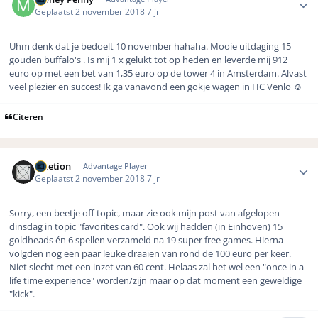
Geplaatst
2 november 2018
7 jr
Uhm denk dat je bedoelt 10 november hahaha. Mooie uitdaging 15
gouden buffalo's . Is mij 1 x gelukt tot op heden en leverde mij 912
euro op met een bet van 1,35 euro op de tower 4 in Amsterdam. Alvast
veel plezier en succes! Ik ga vanavond een gokje wagen in HC Venlo ☺️
Citeren
Author stats
meetion
Advantage Player
Geplaatst
2 november 2018
7 jr
Sorry, een beetje off topic, maar zie ook mijn post van afgelopen
dinsdag in topic "favorites card". Ook wij hadden (in Einhoven) 15
goldheads én 6 spellen verzameld na 19 super free games. Hierna
volgden nog een paar leuke draaien van rond de 100 euro per keer.
Niet slecht met een inzet van 60 cent. Helaas zal het wel een "once in a
life time experience" worden/zijn maar op dat moment een geweldige
"kick".