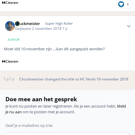
Citeren
1
Author stats
Chuckmeister
Super High Roller
Geplaatst
2 november 2018
7 jr
AUTEUR
Moet idd 10 november zijn ....kan dit aangepast worden?
Citeren
7 jr
7 jr
Chuckmeister
changed the title to
HC Venlo 10 november 2018
Doe mee aan het gesprek
Je kunt nu posten en later registreren. Als je een account hebt,
Meld
je nu aan
om te posten met je account.