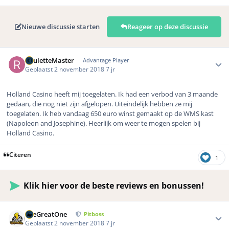
Nieuwe discussie starten
Reageer op deze discussie
Author stats
RouletteMaster
Advantage Player
Geplaatst
2 november 2018
7 jr
Holland Casino heeft mij toegelaten. Ik had een verbod van 3 maande
gedaan, die nog niet zijn afgelopen. Uiteindelijk hebben ze mij
toegelaten. Ik heb vandaag 650 euro winst gemaakt op de WMS kast
(Napoleon and Josephine). Heerlijk om weer te mogen spelen bij
Holland Casino.
Citeren
1
Klik hier voor de beste reviews en bonussen!
Author stats
TheGreatOne
Pitboss
Geplaatst
2 november 2018
7 jr