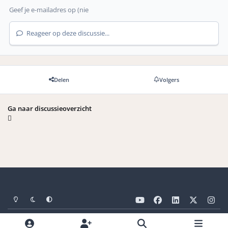
Reageer op deze discussie...
Delen
Volgers
Ga naar discussieoverzicht
Light Mode
Dark Mode
Systeemvoorkeuren
y
f
l
x
i
o
a
i
n
Taal
Privacybeleid
Cookies
u
c
n
s
Wat kost gokken jou? Stop op Tijd. 🔞