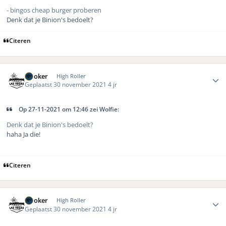
- bingos cheap burger
proberen
Denk dat je Binion's bedoelt?
Citeren
Author stats
Dooker
High Roller
Geplaatst
30 november 2021
4 jr
Op 27-11-2021 om 12:46 zei Wolfie:
Denk dat je Binion's bedoelt?
haha Ja die!
Citeren
Author stats
Dooker
High Roller
Geplaatst
30 november 2021
4 jr