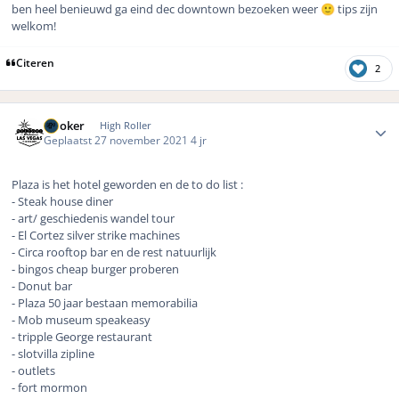
ben heel benieuwd ga eind dec downtown bezoeken weer
tips zijn
🙂
welkom!
Citeren
2
Author stats
Dooker
High Roller
Geplaatst
27 november 2021
4 jr
Plaza is het hotel geworden en de to do list
:
- Steak house diner
- art/ geschiedenis wandel tour
- El Cortez silver strike machines
- Circa rooftop bar en de rest natuurlijk
- bingos cheap burger
proberen
- Donut bar
- Plaza 50 jaar bestaan memorabilia
- Mob museum speakeasy
- tripple George restaurant
- slotvilla zipline
- outlets
- fort mormon