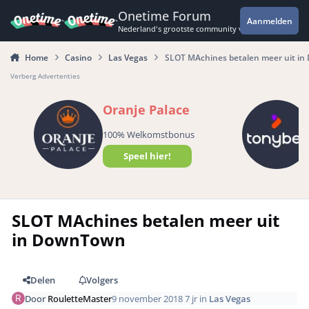
Spring naar bijdragen
Onetime Forum
Aanmelden
Nederland's grootste community voor de spannende 
Home
Casino
Las Vegas
SLOT MAchines betalen meer uit i
Verberg Advertenties
Oranje Palace
100% Welkomstbonus
Speel hier!
SLOT MAchines betalen meer uit
in DownTown
Delen
Volgers
Door
RouletteMaster
9 november 2018
7 jr
in
Las Vegas