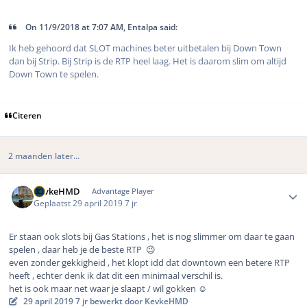
On 11/9/2018 at 7:07 AM, Entalpa said:
Ik heb gehoord dat SLOT machines beter uitbetalen bij Down Town
dan bij Strip. Bij Strip is de RTP heel laag. Het is daarom slim om altijd
Down Town te spelen.
Citeren
2 maanden later...
Author stats
KevkeHMD
Advantage Player
Geplaatst
29 april 2019
7 jr
Er staan ook slots bij Gas Stations , het is nog slimmer om daar te gaan
spelen , daar heb je de beste RTP 😉
even zonder gekkigheid , het klopt idd dat downtown een betere RTP
heeft , echter denk ik dat dit een minimaal verschil is.
het is ook maar net waar je slaapt / wil gokken
☺️
29 april 2019
7 jr
bewerkt door KevkeHMD