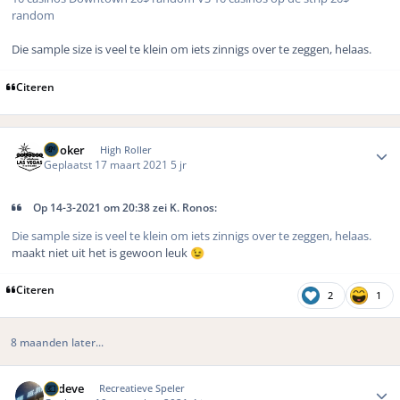
random
Die sample size is veel te klein om iets zinnigs over te zeggen, helaas.
Citeren
Author stats
Dooker
High Roller
Geplaatst
17 maart 2021
5 jr
Op 14-3-2021 om 20:38 zei K. Ronos:
Die sample size is veel te klein om iets zinnigs over te zeggen, helaas.
maakt niet uit het is gewoon leuk
😉
Citeren
2
1
8 maanden later...
Author stats
Bedeve
Recreatieve Speler