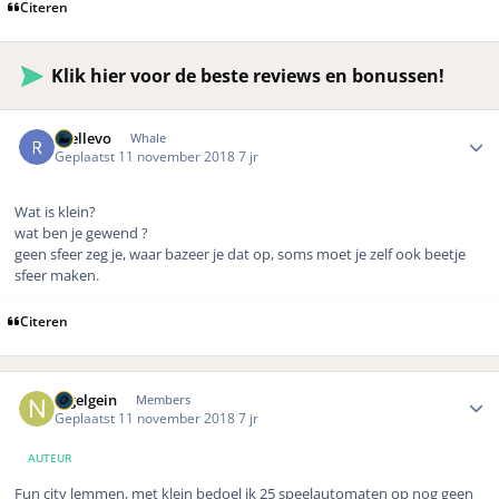
Citeren
Klik hier voor de beste reviews en bonussen!
Author stats
rhellevo
Whale
Geplaatst
11 november 2018
7 jr
Wat is klein?
wat ben je gewend ?
geen sfeer zeg je, waar bazeer je dat op, soms moet je zelf ook beetje
sfeer maken.
Citeren
Author stats
nigelgein
Members
Geplaatst
11 november 2018
7 jr
AUTEUR
Fun city lemmen, met klein bedoel ik 25 speelautomaten op nog geen