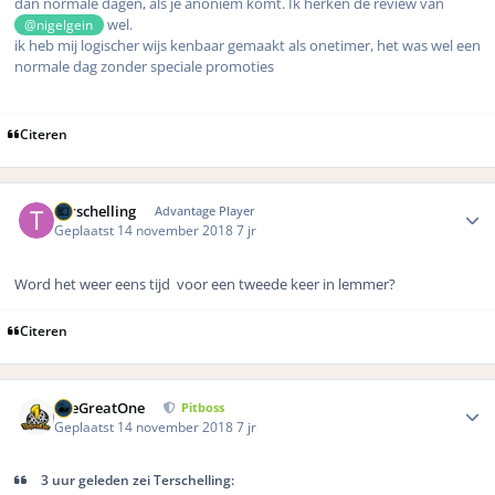
dan normale dagen, als je anoniem komt. Ik herken de review van
wel.
@nigelgein
ik heb mij logischer wijs kenbaar gemaakt als onetimer, het was wel een
normale dag zonder speciale promoties
Citeren
Author stats
Terschelling
Advantage Player
Geplaatst
14 november 2018
7 jr
Word het weer eens tijd voor een tweede keer in lemmer?
Citeren
Author stats
TheGreatOne
Pitboss
Geplaatst
14 november 2018
7 jr
3 uur geleden zei Terschelling: