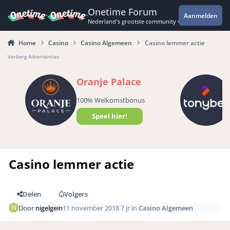
Spring naar bijdragen
Onetime Forum
Aanmelden
Nederland's grootste community voor de spannende 
Home
Casino
Casino Algemeen
Casino lemmer actie
Verberg Advertenties
Oranje Palace
100% Welkomstbonus
Speel hier!
Casino lemmer actie
Delen
Volgers
Door
nigelgein
11 november 2018
7 jr
in
Casino Algemeen