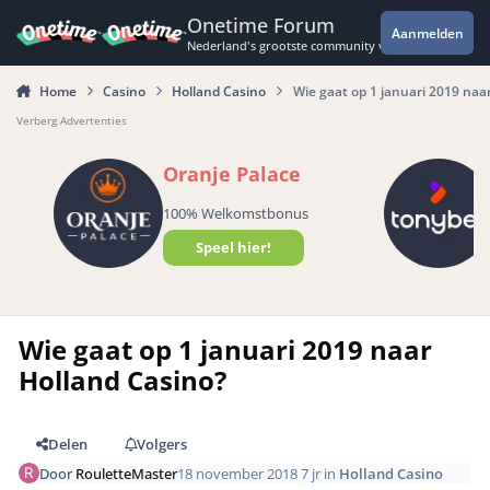
Spring naar bijdragen
Onetime Forum
Aanmelden
Nederland's grootste community voor de spannende 
Home
Casino
Holland Casino
Wie gaat op 1 januari 2019 naa
Verberg Advertenties
Oranje Palace
100% Welkomstbonus
Speel hier!
Wie gaat op 1 januari 2019 naar
Holland Casino?
Delen
Volgers
Door
RouletteMaster
18 november 2018
7 jr
in
Holland Casino