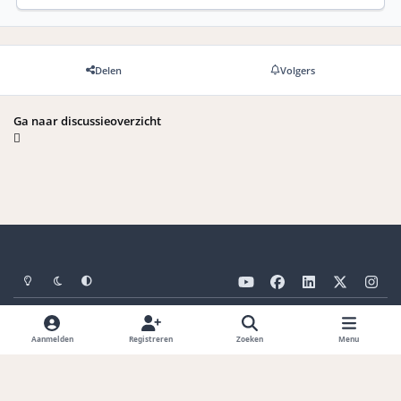
Delen
Volgers
Ga naar discussieoverzicht
Light Mode
Dark Mode
Systeemvoorkeuren
y
f
l
x
i
o
a
i
n
Taal
Privacybeleid
Cookies
u
c
n
s
Wat kost gokken jou? Stop op Tijd. 🔞
t
e
k
t
Aanmelden
Registreren
Zoeken
Menu
u
b
e
a
b
o
d
g