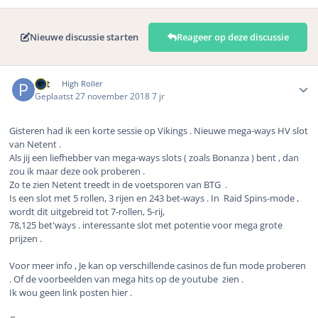
Nieuwe discussie starten
Reageer op deze discussie
Author stats
Pat
High Roller
Geplaatst
27 november 2018
7 jr
Gisteren had ik een korte sessie op Vikings . Nieuwe mega-ways HV slot
van Netent .
Als jij een liefhebber van mega-ways slots ( zoals Bonanza ) bent , dan
zou ik maar deze ook proberen .
Zo te zien Netent treedt in de voetsporen van BTG .
Is een slot met 5 rollen, 3 rijen en 243 bet-ways . In Raid Spins-mode ,
wordt dit uitgebreid tot 7-rollen, 5-rij,
78,125 bet'ways . interessante slot met potentie voor mega grote
prijzen .
Voor meer info , Je kan op verschillende casinos de fun mode proberen
. Of de voorbeelden van mega hits op de youtube zien .
Ik wou geen link posten hier .