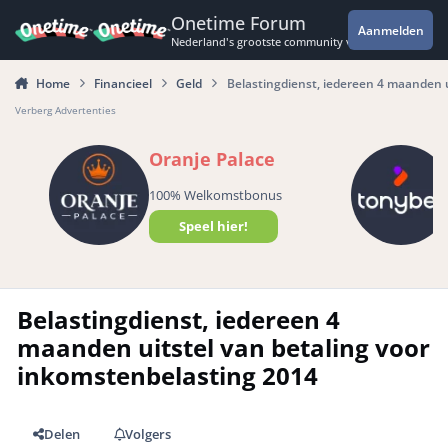
Spring naar bijdragen
Onetime Forum
Aanmelden
Nederland's grootste community voor de spannende 
Home
Financieel
Geld
Belastingdienst, iedereen 4 maanden u
Verberg Advertenties
Oranje Palace
100% Welkomstbonus
Speel hier!
Belastingdienst, iedereen 4
maanden uitstel van betaling voor
inkomstenbelasting 2014
Delen
Volgers