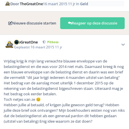
Door
TheGreatOne
16 maart 2015
11 jr
in
Geld
Nieuwe discussie starten
Reageer op deze discussie
Author stats
TheGreatOne
Pitboss
Geplaatst
16 maart 2015
11 jr
Vrijdag krijg ik mijn lang verwachte blauwe enveloppe van de
belastingdienst en die was voor 2014 niet mals. Daarnaast kreeg ik nog
een blauwe enveloppe van de belasting dienst en daarin was een brief
die vermeldt "dit jaar krijgt iedereen 4 maanden uitstel van betaling"
Het bedrag van de aanslag moet uiterlijk 1 december 2015 op de
rekening van de belastingdienst bijgeschreven staan. Uiteraard mag je
het bedrag ook eerder betalen.
Toch netjes van ze
😊
Hebben jullie al betaald, of krijgen jullie gewoon geld terug? Hebben
jullie deze brief ook ontvangen? Mijn boekhouders wisten nog van niks
dat de belastingdienst als een generaal pardon dit hebben gedaan
(uitstel van betaling) Enig idee waarom ze dat doen?