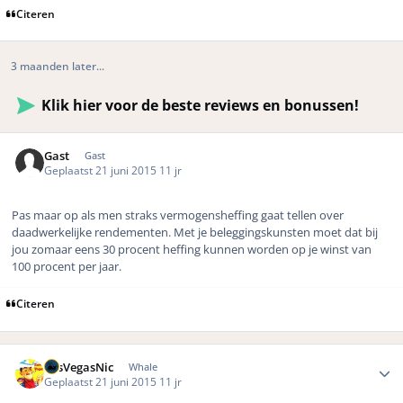
Citeren
3 maanden later...
Klik hier voor de beste reviews en bonussen!
Gast
Gast
Geplaatst
21 juni 2015
11 jr
Pas maar op als men straks vermogensheffing gaat tellen over
daadwerkelijke rendementen. Met je beleggingskunsten moet dat bij
jou zomaar eens 30 procent heffing kunnen worden op je winst van
100 procent per jaar.
Citeren
Author stats
LasVegasNic
Whale
Geplaatst
21 juni 2015
11 jr