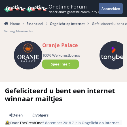
Spring naar bijdragen
Onetime Forum
Aanmelden
Nederland's grootste community voor de spannende 
Home
Financieel
Opgelicht op internet
Gefeliciteerd u bent 
Verberg Advertenties
Oranje Palace
100% Welkomstbonus
Speel hier!
Gefeliciteerd u bent een internet
winnaar mailtjes
Delen
Volgers
Door
TheGreatOne
5 december 2018
7 jr
in
Opgelicht op internet