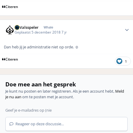
Citeren
Author stats
DeValsspeler
Whale
Geplaatst
5 december 2018
7 jr
Dan heb jij je administratie niet op orde.
☺️
Citeren
1
Doe mee aan het gesprek
Je kunt nu posten en later registreren. Als je een account hebt,
Meld
je nu aan
om te posten met je account.
Reageer op deze discussie...