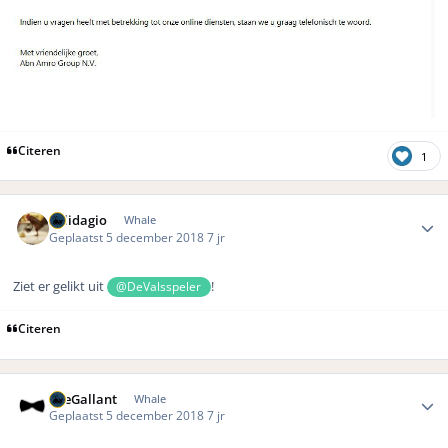
Citeren
1
Author stats
Solidagio
Whale
Geplaatst
5 december 2018
7 jr
Ziet er gelikt uit
!
@DeValsspeler
Citeren
Author stats
TheGallant
Whale
Geplaatst
5 december 2018
7 jr