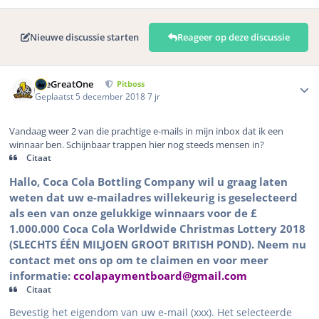
Nieuwe discussie starten
Reageer op deze discussie
Author stats
TheGreatOne
Pitboss
Geplaatst
5 december 2018
7 jr
Vandaag weer 2 van die prachtige e-mails in mijn inbox dat ik een
winnaar ben. Schijnbaar trappen hier nog steeds mensen in?
Citaat
Hallo, Coca Cola Bottling Company wil u graag laten
weten dat uw e-mailadres willekeurig is geselecteerd
als een van onze gelukkige winnaars voor de £
1.000.000 Coca Cola Worldwide Christmas Lottery 2018
(SLECHTS ÉÉN MILJOEN GROOT BRITISH POND). Neem nu
contact met ons op om te claimen en voor meer
informatie:
ccolapaymentboard@gmail.com
Citaat
Bevestig het eigendom van uw e-mail (xxx). Het selecteerde