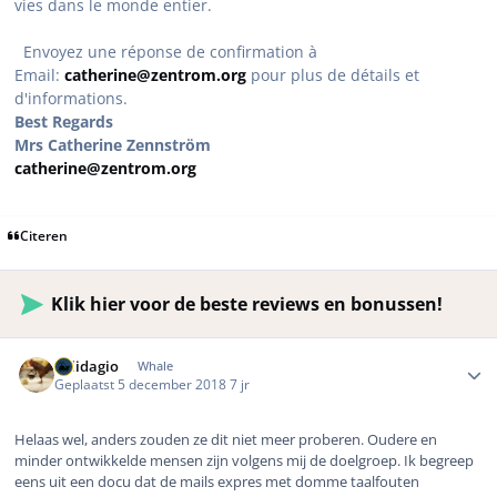
vies dans le monde entier.
Envoyez une réponse de confirmation à
Email:
catherine@zentrom.org
pour plus de détails et
d'informations.
Best Regards
Mrs Catherine Zennström
catherine@zentrom.org
Citeren
Klik hier voor de beste reviews en bonussen!
Author stats
Solidagio
Whale
Geplaatst
5 december 2018
7 jr
Helaas wel, anders zouden ze dit niet meer proberen. Oudere en
minder ontwikkelde mensen zijn volgens mij de doelgroep. Ik begreep
eens uit een docu dat de mails expres met domme taalfouten