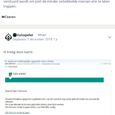
verstuurd wordt om júist de minder ontwikkelde mensen erin te laten
trappen.
Citeren
Author stats
DeValsspeler
Whale
Geplaatst
5 december 2018
7 jr
Ik kreeg deze laatst.