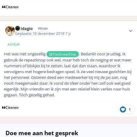
Citeren
Author stats
Solidagio
Whale
Geplaatst
10 december 2018
7 jr
AUTEUR
Het was niet ongezellig
. Bedankt voor je uitleg. Ik
@TheGreatOne
gebruik de repeatknop ook wel, maar heb toch de neiging er wat meer
nummers of blokjes bij te zetten, laat dat dan staan, waardoor ik
vervolgens met hogere bedragen speel. Ik zie veel nieuwe gezichten bij
het personeel. Gisteren deed een medewerker bij mij de jas aan, nog
nooit meegemaakt daar. Ik vond de sfeer onder hen zelf ook wel goed
eigenlijk. Mijn vriendin en ik zijn met een relatief klein verlies naar huis
gegaan. Tóch gezellig gehad.
Citeren
1
Doe mee aan het gesprek