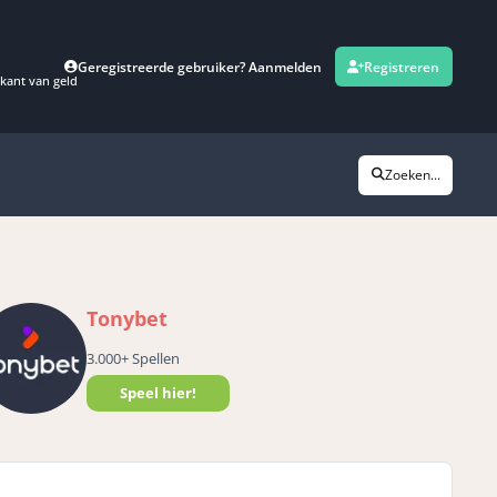
Geregistreerde gebruiker? Aanmelden
Registreren
kant van geld
Zoeken...
Tonybet
3.000+ Spellen
Speel hier!