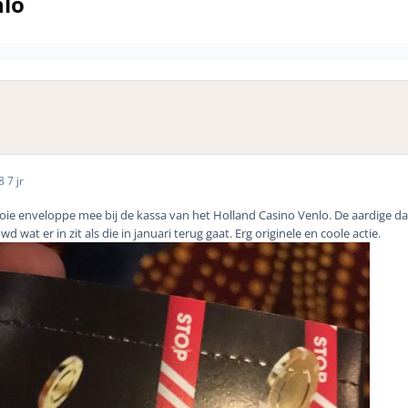
nlo
18
7 jr
ie enveloppe mee bij de kassa van het Holland Casino Venlo. De aardige dame
 wat er in zit als die in januari terug gaat. Erg originele en coole actie.