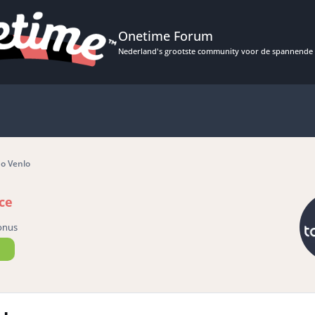
Onetime Forum
Nederland's grootste community voor de spannende 
no Venlo
ce
onus