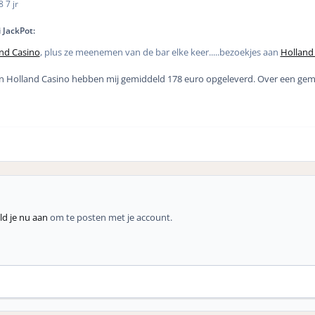
18
7 jr
 JackPot:
nd Casino
, plus ze meenemen van de bar elke keer.....bezoekjes aan
Holland
n Holland Casino hebben mij gemiddeld 178 euro opgeleverd. Over een gemidd
d je nu aan
om te posten met je account.