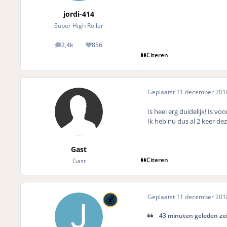
jordi-414
Super High Roller
2,4k
856
posts
Reputation
Citeren
Geplaatst
11 december 20
Is heel erg duidelijk! Is 
Ik heb nu dus al 2 keer d
Gast
Citeren
Gast
Geplaatst
11 december 20
43 minuten geleden zei