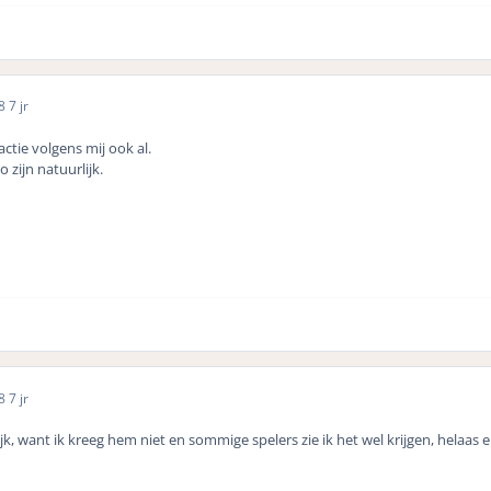
18
7 jr
actie volgens mij ook al.
 zijn natuurlijk.
18
7 jr
ijk, want ik kreeg hem niet en sommige spelers zie ik het wel krijgen, helaas e