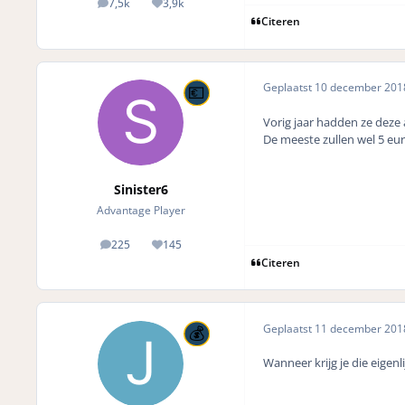
7,5k
3,9k
posts
Reputation
Citeren
Geplaatst
10 december 20
Vorig jaar hadden ze deze 
De meeste zullen wel 5 euro
Sinister6
Advantage Player
225
145
posts
Reputation
Citeren
Geplaatst
11 december 20
Wanneer krijg je die eigenl