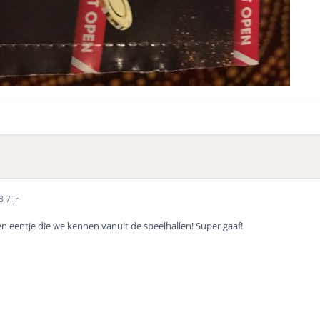
18
7 jr
en eentje die we kennen vanuit de speelhallen! Super gaaf!