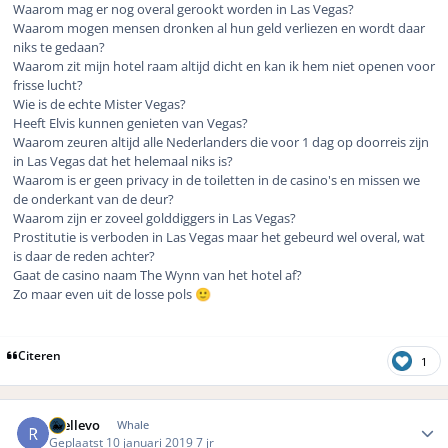
Waarom mag er nog overal gerookt worden in Las Vegas?
Waarom mogen mensen dronken al hun geld verliezen en wordt daar
niks te gedaan?
Waarom zit mijn hotel raam altijd dicht en kan ik hem niet openen voor
frisse lucht?
Wie is de echte Mister Vegas?
Heeft Elvis kunnen genieten van Vegas?
Waarom zeuren altijd alle Nederlanders die voor 1 dag op doorreis zijn
in Las Vegas dat het helemaal niks is?
Waarom is er geen privacy in de toiletten in de casino's en missen we
de onderkant van de deur?
Waarom zijn er zoveel golddiggers in Las Vegas?
Prostitutie is verboden in Las Vegas maar het gebeurd wel overal, wat
is daar de reden achter?
Gaat de casino naam The Wynn van het hotel af?
Zo maar even uit de losse pols
🙂
Citeren
1
Author stats
rhellevo
Whale
Geplaatst
10 januari 2019
7 jr