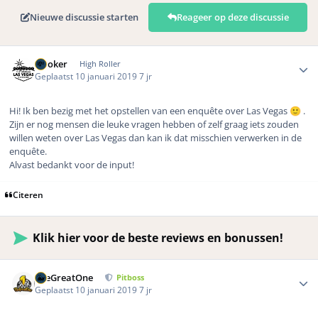
Nieuwe discussie starten
Reageer op deze discussie
Author stats
Dooker
High Roller
Geplaatst
10 januari 2019
7 jr
Hi! Ik ben bezig met het opstellen van een enquête over Las Vegas
.
🙂
Zijn er nog mensen die leuke vragen hebben of zelf graag iets zouden
willen weten over Las Vegas dan kan ik dat misschien verwerken in de
enquête.
Alvast bedankt voor de input!
Citeren
Klik hier voor de beste reviews en bonussen!
Author stats
TheGreatOne
Pitboss
Geplaatst
10 januari 2019
7 jr