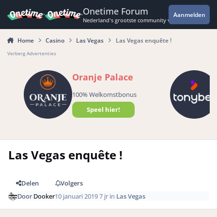
Spring naar bijdragen
Onetime Forum
Aanmelden
Nederland's grootste community voor de spannende 
Home
Casino
Las Vegas
Las Vegas enquête !
Verberg Advertenties
Oranje Palace
100% Welkomstbonus
Speel hier!
Las Vegas enquête !
Delen
Volgers
Door
Dooker
10 januari 2019
7 jr
in
Las Vegas