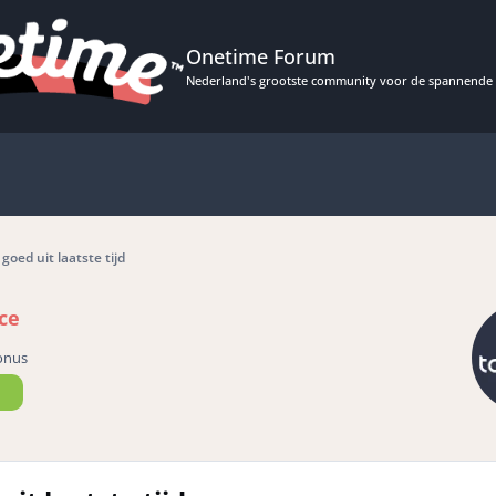
Onetime Forum
Nederland's grootste community voor de spannende 
oed uit laatste tijd
ce
onus