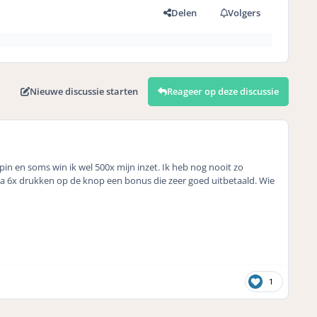
Delen
Volgers
Nieuwe discussie starten
Reageer op deze discussie
pin en soms win ik wel 500x mijn inzet. Ik heb nog nooit zo
ij 5 a 6x drukken op de knop een bonus die zeer goed uitbetaald. Wie
1