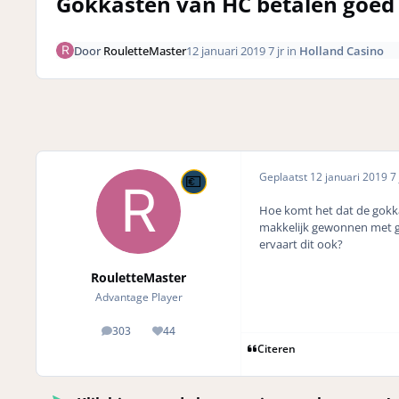
Gokkasten van HC betalen goed ui
Door
RouletteMaster
12 januari 2019
7 jr
in
Holland Casino
Geplaatst
12 januari 2019
7 
Hoe komt het dat de gokkas
makkelijk gewonnen met go
ervaart dit ook?
RouletteMaster
Advantage Player
303
44
posts
Reputation
Citeren