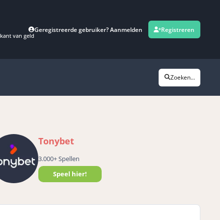
Geregistreerde gebruiker? Aanmelden
Registreren
kant van geld
Zoeken...
Tonybet
3.000+ Spellen
Speel hier!