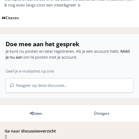
ik nog even langs voor een meet&greet
☺️
Citeren
Doe mee aan het gesprek
Je kunt nu posten en later registreren. Als je een account hebt,
Meld
je nu aan
om te posten met je account.
Reageer op deze discussie...
Delen
Volgers
Ga naar discussieoverzicht