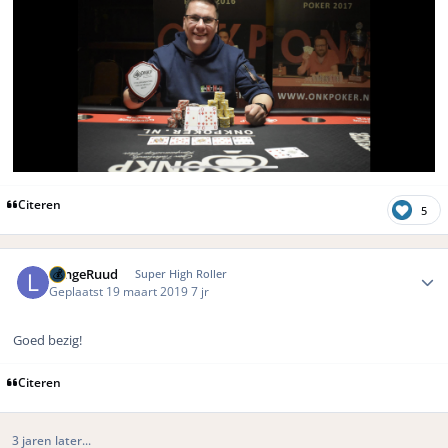
Citeren
5
Author stats
LangeRuud
Super High Roller
Geplaatst
19 maart 2019
7 jr
Goed bezig!
Citeren
3 jaren later...