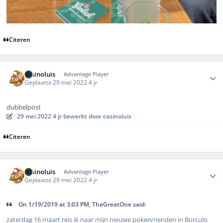
Citeren
Author stats
casinoluis
Advantage Player
Geplaatst
29 mei 2022
4 jr
dubbelpost
29 mei 2022
4 jr
bewerkt door casinoluis
Citeren
Author stats
casinoluis
Advantage Player
Geplaatst
29 mei 2022
4 jr
On 1/19/2019 at 3:03 PM, TheGreatOne said:
zaterdag 16 maart reis ik naar mijn nieuwe pokervrienden in Borculo