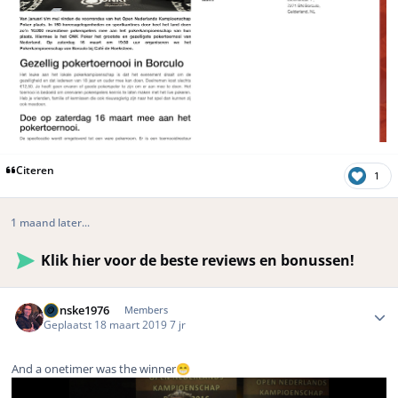
Citeren
1
1 maand later...
Klik hier voor de beste reviews en bonussen!
Author stats
Danske1976
Members
Geplaatst
18 maart 2019
7 jr
And a onetimer was the winner
😁