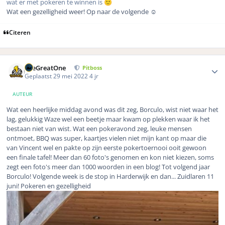
wat er met pokeren te winnen is
🙂
Wat een gezelligheid weer! Op naar de volgende
☺️
Citeren
Author stats
TheGreatOne
Pitboss
Geplaatst
29 mei 2022
4 jr
AUTEUR
Wat een heerlijke middag avond was dit zeg, Borculo, wist niet waar het
lag, gelukkig Waze wel een beetje maar kwam op plekken waar ik het
bestaan niet van wist. Wat een pokeravond zeg, leuke mensen
ontmoet, BBQ was super, kaartjes vielen niet mijn kant op maar die
van Vincent wel en pakte op zijn eerste pokertoernooi ooit gewoon
een finale tafel! Meer dan 60 foto's genomen en kon niet kiezen, soms
zegt een foto's meer dan 1000 woorden in een blog! Tot volgend jaar
Borculo! Volgende week is de stop in Harderwijk en dan... Zuidlaren 11
juni! Pokeren en gezelligheid