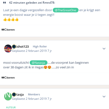
42 minuten geleden zei Rmnd78:
Laat je een dagje vergezellen door
en je krijgt een
@TheGreatOne
energie boost waar je U tegen zegt!!
👍
👍
👍
👍
Citeren
Author stats
hotshot123
High Roller
Geplaatst
2 februari 2019
7 jr
mooi vooruitzicht
.....de voorpret kan beginnen
@Natasja
over 38 dagen zit ik in Vegas
......zo veel zin in
😍
😍
Citeren
Author stats
Natasja
Members
Geplaatst
2 februari 2019
7 jr
AUTEUR