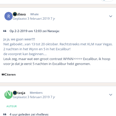
Author stats
rhellevo
Whale
Geplaatst
3 februari 2019
7 jr
Op 2-2-2019 om 12:03 zei Natasja:
Ja ja, we gaan weer!!!!
Net geboekt...van 13 tot 20 oktober. Rechtstreeks met KLM naar Vegas.
2 nachten in het Wynn en 5 in het Excalibur!
de voorpret kan beginnen....
Leuk zeg, maar wat een groot contrast WYNN>>>>> Excalibur, ik hoop
voor je dat je eerst 5 nachten in Excalibur hebt genomen.
Citeren
Author stats
Natasja
Members
Geplaatst
3 februari 2019
7 jr
AUTEUR
4 uur geleden zei rhellevo: