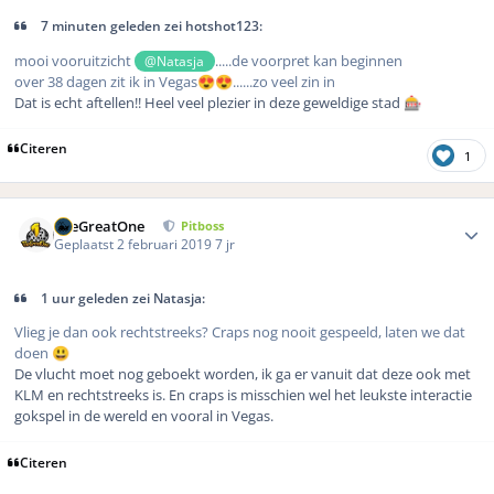
7 minuten geleden zei hotshot123:
mooi vooruitzicht
.....de voorpret kan beginnen
@Natasja
over 38 dagen zit ik in Vegas
......zo veel zin in
😍
😍
Dat is echt aftellen!! Heel veel plezier in deze geweldige stad
🎰
Citeren
1
Author stats
TheGreatOne
Pitboss
Geplaatst
2 februari 2019
7 jr
1 uur geleden zei Natasja:
Vlieg je dan ook rechtstreeks? Craps nog nooit gespeeld, laten we dat
doen
😃
De vlucht moet nog geboekt worden, ik ga er vanuit dat deze ook met
KLM en rechtstreeks is. En craps is misschien wel het leukste interactie
gokspel in de wereld en vooral in Vegas.
Citeren