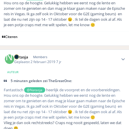
Hou ons op de hoogte. Gelukkig hebben we eerst nog de lente en
zomer om te genieten en dan mag je klaar gaan maken naar de Epische
reis in Vegas. Ik ga zelf ook in Oktober voor de G2E (gaming beurs) en
laat die nu net zijn op 14 - 17 oktober
. Ik tel de dagen ook al af. Als
😉
je een potje craps met me wilt spelen, let me know
🙂
Citeren
Author stats
Natasja
Members
Geplaatst
2 februari 2019
7 jr
AUTEUR
5 minuten geleden zei TheGreatOne:
Fantastisch
heerlijk de voorpret en de voorbereidingen.
@Natasja
Hou ons op de hoogte. Gelukkig hebben we eerst nog de lente en
zomer om te genieten en dan mag je klaar gaan maken naar de Epische
reis in Vegas. Ik ga zelf ook in Oktober voor de G2E (gaming beurs) en
laat die nu net zijn op 14 - 17 oktober
. Ik tel de dagen ook al af. Als
😉
je een potje craps met me wilt spelen, let me know
🙂
Vlieg je dan ook rechtstreeks? Craps nog nooit gespeeld, laten we dat
doen
😃