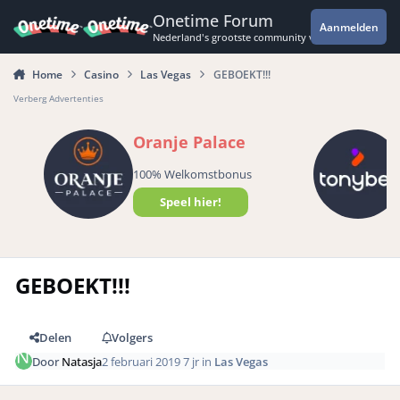
Spring naar bijdragen
Onetime Forum
Aanmelden
Nederland's grootste community voor de spannende 
Home
Casino
Las Vegas
GEBOEKT!!!
Verberg Advertenties
Oranje Palace
100% Welkomstbonus
Speel hier!
GEBOEKT!!!
Delen
Volgers
Door
Natasja
2 februari 2019
7 jr
in
Las Vegas