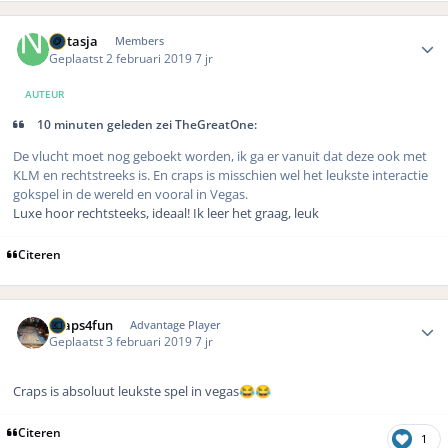
Author stats
Natasja
Members
Geplaatst
2 februari 2019
7 jr
AUTEUR
10 minuten geleden zei TheGreatOne:
De vlucht moet nog geboekt worden, ik ga er vanuit dat deze ook met
KLM en rechtstreeks is. En craps is misschien wel het leukste interactie
gokspel in de wereld en vooral in Vegas.
Luxe hoor rechtsteeks, ideaal! Ik leer het graag, leuk
Citeren
Author stats
Craps4fun
Advantage Player
Geplaatst
3 februari 2019
7 jr
Craps is absoluut leukste spel in vegas
😂
😂
Citeren
1