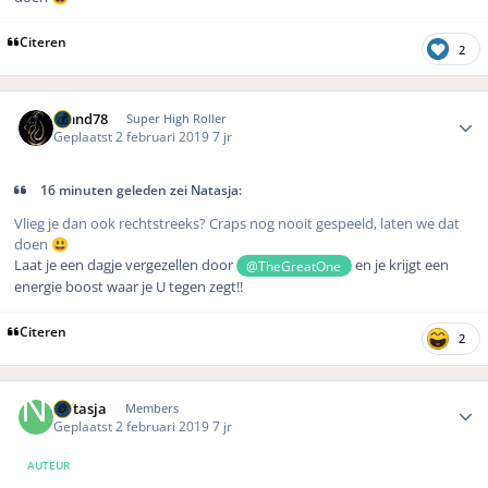
Citeren
2
Author stats
Rmnd78
Super High Roller
Geplaatst
2 februari 2019
7 jr
16 minuten geleden zei Natasja:
Vlieg je dan ook rechtstreeks? Craps nog nooit gespeeld, laten we dat
doen
😃
Laat je een dagje vergezellen door
en je krijgt een
@TheGreatOne
energie boost waar je U tegen zegt!!
Citeren
2
Author stats
Natasja
Members
Geplaatst
2 februari 2019
7 jr
AUTEUR