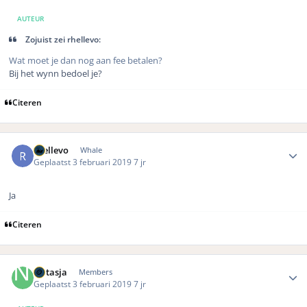
AUTEUR
Zojuist zei rhellevo:
Wat moet je dan nog aan fee betalen?
Bij het wynn bedoel je?
Citeren
Author stats
rhellevo
Whale
Geplaatst
3 februari 2019
7 jr
Ja
Citeren
Author stats
Natasja
Members
Geplaatst
3 februari 2019
7 jr