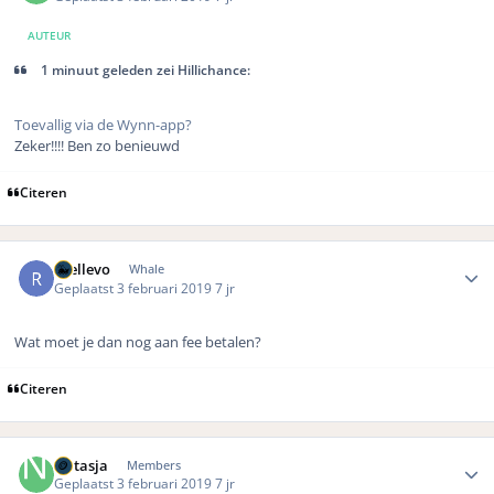
AUTEUR
1 minuut geleden zei Hillichance:
Toevallig via de Wynn-app?
Zeker!!!! Ben zo benieuwd
Citeren
Author stats
rhellevo
Whale
Geplaatst
3 februari 2019
7 jr
Wat moet je dan nog aan fee betalen?
Citeren
Author stats
Natasja
Members
Geplaatst
3 februari 2019
7 jr