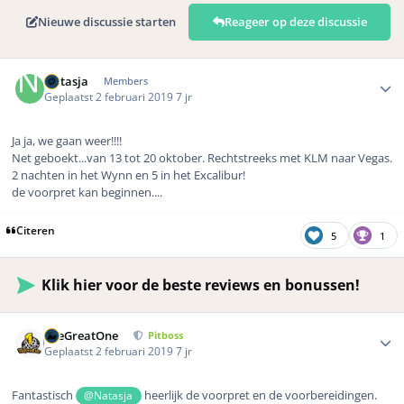
Nieuwe discussie starten
Reageer op deze discussie
Author stats
Natasja
Members
Geplaatst
2 februari 2019
7 jr
Ja ja, we gaan weer!!!!
Net geboekt...van 13 tot 20 oktober. Rechtstreeks met KLM naar Vegas.
2 nachten in het Wynn en 5 in het Excalibur!
de voorpret kan beginnen....
Citeren
5
1
Klik hier voor de beste reviews en bonussen!
Author stats
TheGreatOne
Pitboss
Geplaatst
2 februari 2019
7 jr
Fantastisch
heerlijk de voorpret en de voorbereidingen.
@Natasja