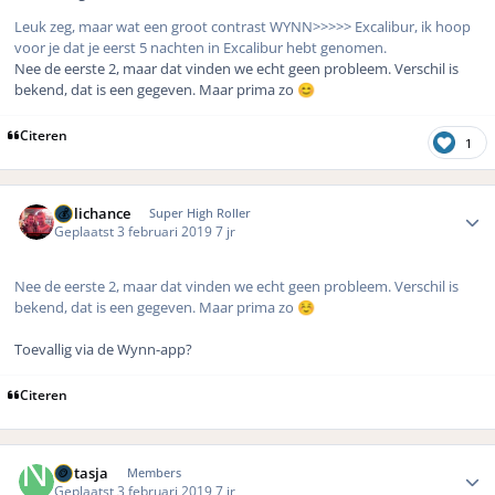
Leuk zeg, maar wat een groot contrast WYNN>>>>> Excalibur, ik hoop
voor je dat je eerst 5 nachten in Excalibur hebt genomen.
Nee de eerste 2, maar dat vinden we echt geen probleem. Verschil is
bekend, dat is een gegeven. Maar prima zo
😊
Citeren
1
Author stats
Hillichance
Super High Roller
Geplaatst
3 februari 2019
7 jr
Nee de eerste 2, maar dat vinden we echt geen probleem. Verschil is
bekend, dat is een gegeven. Maar prima zo
☺️
Toevallig via de Wynn-app?
Citeren
Author stats
Natasja
Members
Geplaatst
3 februari 2019
7 jr