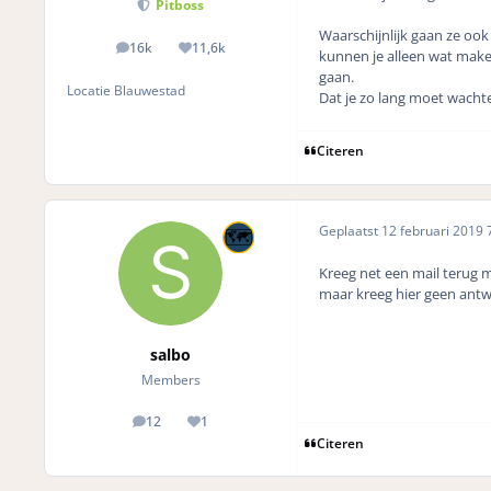
Pitboss
Waarschijnlijk gaan ze ook
16k
11,6k
posts
Reputation
kunnen je alleen wat maken
gaan.
Locatie
Blauwestad
Dat je zo lang moet wachte
Citeren
Geplaatst
12 februari 2019
7
Kreeg net een mail terug m
maar kreeg hier geen antw
salbo
Members
12
1
posts
Reputation
Citeren