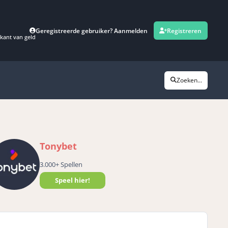
Geregistreerde gebruiker? Aanmelden
Registreren
kant van geld
Zoeken...
Tonybet
3.000+ Spellen
Speel hier!