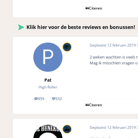
Citeren
Klik hier voor de beste reviews en bonussen!
Geplaatst
12 februari 2019
7
2 weken wachten is veels t
Mag ik misschien vragen o
Pat
High Roller
959
532
posts
Reputation
Citeren
Geplaatst
12 februari 2019
7