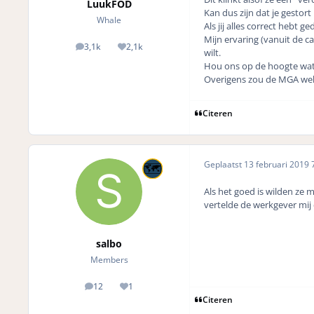
LuukFOD
Kan dus zijn dat je gestor
Whale
Als jij alles correct hebt
Mijn ervaring (vanuit de c
3,1k
2,1k
posts
Reputation
wilt.
Hou ons op de hoogte wat
Overigens zou de MGA wel in
Citeren
Geplaatst
13 februari 2019
7
Als het goed is wilden ze 
vertelde de werkgever mij 
salbo
Members
12
1
posts
Reputation
Citeren