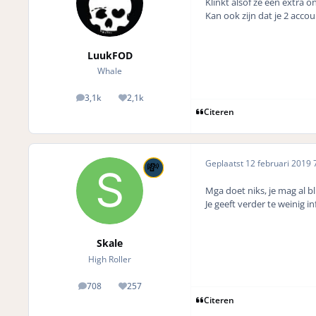
Klinkt alsof ze een extra
Kan ook zijn dat je 2 acc
LuukFOD
Whale
3,1k
2,1k
posts
Reputation
Citeren
Geplaatst
12 februari 2019
7
Mga doet niks, je mag al blij
Je geeft verder te weinig i
Skale
High Roller
708
257
posts
Reputation
Citeren