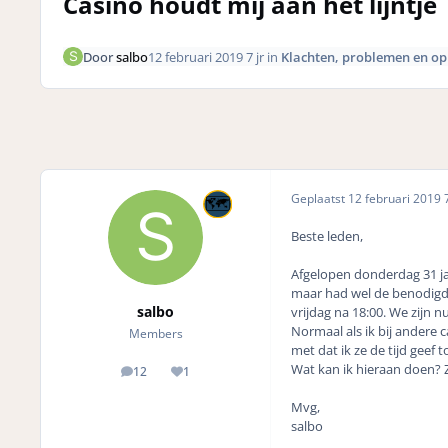
Casino houdt mij aan het lijntje
Door
salbo
12 februari 2019
7 jr
in
Klachten, problemen en op
Geplaatst
12 februari 2019
7
Beste leden,
Afgelopen donderdag 31 jan
maar had wel de benodigde
salbo
vrijdag na 18:00. We zijn 
Normaal als ik bij andere 
Members
met dat ik ze de tijd geef
Wat kan ik hieraan doen? 
12
1
posts
Reputation
Mvg,
salbo