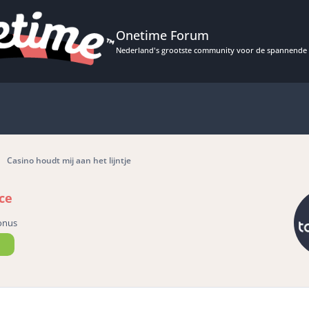
Onetime Forum
Nederland's grootste community voor de spannende 
Casino houdt mij aan het lijntje
ce
onus