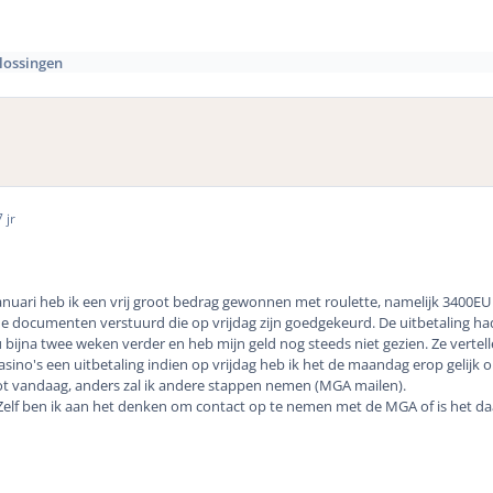
lossingen
 jr
uari heb ik een vrij groot bedrag gewonnen met roulette, namelijk 3400EU m
 documenten verstuurd die op vrijdag zijn goedgekeurd. De uitbetaling had
nu bijna twee weken verder en heb mijn geld nog steeds niet gezien. Ze vert
casino's een uitbetaling indien op vrijdag heb ik het de maandag erop gelijk
 tot vandaag, anders zal ik andere stappen nemen (MGA mailen).
Zelf ben ik aan het denken om contact op te nemen met de MGA of is het da