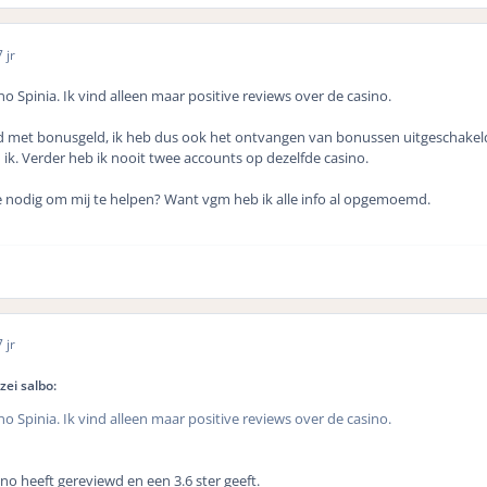
 jr
o Spinia. Ik vind alleen maar positive reviews over de casino.
ld met bonusgeld, ik heb dus ook het ontvangen van bonussen uitgeschakeld
 ik. Verder heb ik nooit twee accounts op dezelfde casino.
e nodig om mij te helpen? Want vgm heb ik alle info al opgemoemd.
 jr
ei salbo:
o Spinia. Ik vind alleen maar positive reviews over de casino.
sino heeft gereviewd en een 3.6 ster geeft.