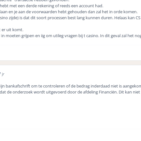
t hebt met een derde rekening of reeds een account had.
 gedaan en je aan de voorwaarden hebt gehouden dan zal het in orde komen.
asino zijde) is dat dit soort processen best lang kunnen duren. Helaas kan CS
 er uit komt.
 moeten grijpen en iig om utileg vragen bij t casino. In dit geval zal het no
 jr
mijn bankafschrift om te controleren of de bedrag inderdaad niet is aangeko
dat de onderzoek wordt uitgevoerd door de afdeling Financiën. Dit kan niet