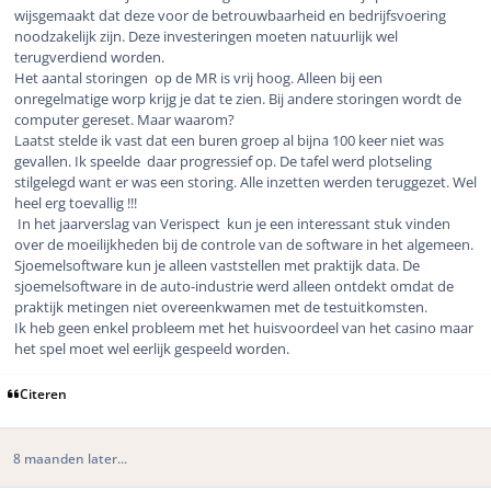
wijsgemaakt dat deze voor de betrouwbaarheid en bedrijfsvoering
noodzakelijk zijn. Deze investeringen moeten natuurlijk wel
terugverdiend worden.
Het aantal storingen op de MR is vrij hoog. Alleen bij een
onregelmatige worp krijg je dat te zien. Bij andere storingen wordt de
computer gereset. Maar waarom?
Laatst stelde ik vast dat een buren groep al bijna 100 keer niet was
gevallen. Ik speelde daar progressief op. De tafel werd plotseling
stilgelegd want er was een storing. Alle inzetten werden teruggezet. Wel
heel erg toevallig !!!
In het jaarverslag van Verispect kun je een interessant stuk vinden
over de moeilijkheden bij de controle van de software in het algemeen.
Sjoemelsoftware kun je alleen vaststellen met praktijk data. De
sjoemelsoftware in de auto-industrie werd alleen ontdekt omdat de
praktijk metingen niet overeenkwamen met de testuitkomsten.
Ik heb geen enkel probleem met het huisvoordeel van het casino maar
het spel moet wel eerlijk gespeeld worden.
Citeren
8 maanden later...