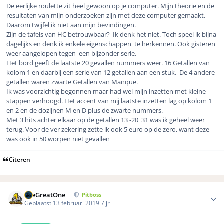
De eerlijke roulette zit heel gewoon op je computer. Mijn theorie en de
resultaten van mijn onderzoeken zijn met deze computer gemaakt.
Daarom twijfel ik niet aan mijn bevindingen.
Zijn de tafels van HC betrouwbaar? Ik denk het niet. Toch speel ik bijna
dagelijks en denk ik enkele eigenschappen te herkennen. Ook gisteren
weer aangelopen tegen een bijzonder serie.
Het bord geeft de laatste 20 gevallen nummers weer. 16 Getallen van
kolom 1 en daarbij een serie van 12 getallen aan een stuk. De 4 andere
getallen waren zwarte Getallen van Manque.
Ik was voorzichtig begonnen maar had wel mijn inzetten met kleine
stappen verhoogd. Het accent van mij laatste inzetten lag op kolom 1
en 2 en de dozijnen M en D plus de zwarte nummers.
Met 3 hits achter elkaar op de getallen 13 -20 31 was ik geheel weer
terug. Voor de ver zekering zette ik ook 5 euro op de zero, want deze
was ook in 50 worpen niet gevallen
Citeren
Author stats
TheGreatOne
Pitboss
Geplaatst
13 februari 2019
7 jr