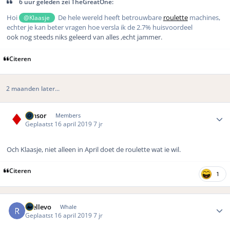
6 uur geleden zei TheGreatOne:
Hoi
De hele wereld heeft betrouwbare
roulette
machines,
@Klaasje
echter je kan beter vragen hoe versla ik de 2.7% huisvoordeel
ook nog steeds niks geleerd van alles ,echt jammer.
Citeren
2 maanden later...
Author stats
Sensor
Members
Geplaatst
16 april 2019
7 jr
Och Klaasje, niet alleen in April doet de roulette wat ie wil.
Citeren
1
Author stats
rhellevo
Whale
Geplaatst
16 april 2019
7 jr