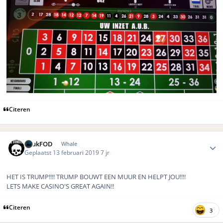
Citeren
Author stats
LuukFOD
Whale
Geplaatst
13 februari 2019
7 jr
HET IS TRUMP!!!! TRUMP BOUWT EEN MUUR EN HELPT JOU!!!!
LETS MAKE CASINO'S GREAT AGAIN!!
Citeren
3