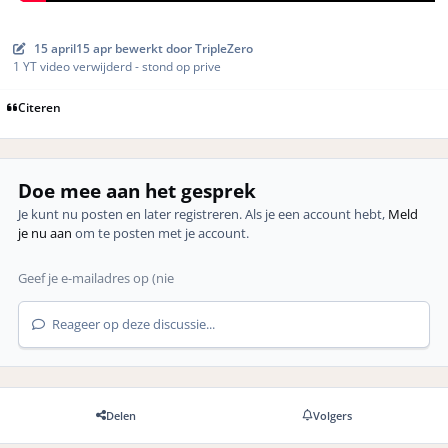
15 april
15 apr
bewerkt door TripleZero
1 YT video verwijderd - stond op prive
Citeren
Doe mee aan het gesprek
Je kunt nu posten en later registreren. Als je een account hebt,
Meld
je nu aan
om te posten met je account.
Reageer op deze discussie...
Delen
Volgers