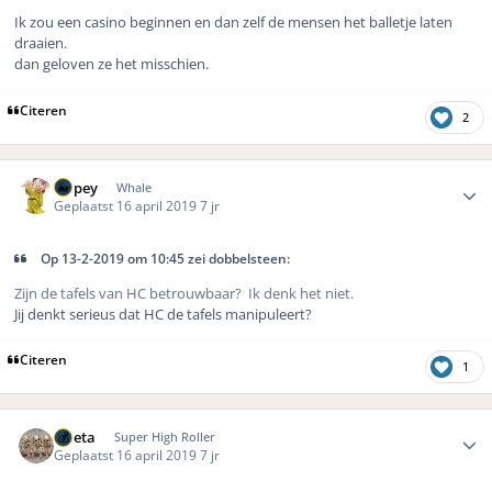
Ik zou een casino beginnen en dan zelf de mensen het balletje laten
draaien.
dan geloven ze het misschien.
Citeren
2
Author stats
Dopey
Whale
Geplaatst
16 april 2019
7 jr
Op 13-2-2019 om 10:45 zei dobbelsteen:
Zijn de tafels van HC betrouwbaar? Ik denk het niet.
Jij denkt serieus dat HC de tafels manipuleert?
Citeren
1
Author stats
ruleta
Super High Roller
Geplaatst
16 april 2019
7 jr