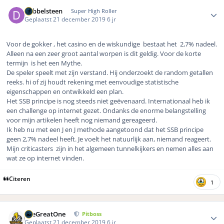
Author stats
dobbelsteen
Super High Roller
Geplaatst
21 december 2019
6 jr
Voor de gokker , het casino en de wiskundige bestaat het 2,7% nadeel.
Alleen na een zeer groot aantal worpen is dit geldig. Voor de korte
termijn is het een Mythe.
De speler speelt met zijn verstand. Hij onderzoekt de random getallen
reeks. hi of zij houdt rekening met eenvoudige statistische
eigenschappen en ontwikkeld een plan.
Het SSB principe is nog steeds niet geëvenaard. Internationaal heb ik
een challenge op internet gezet. Ondanks de enorme belangstelling
voor mijn artikelen heeft nog niemand gereageerd.
Ik heb nu met een J en J methode aangetoond dat het SSB principe
geen 2,7% nadeel heeft. Je voelt het natuurlijk aan, niemand reageert.
Mijn criticasters zijn in het algemeen tunnelkijkers en nemen alles aan
wat ze op internet vinden.
Citeren
1
Author stats
TheGreatOne
Pitboss
Geplaatst
21 december 2019
6 jr