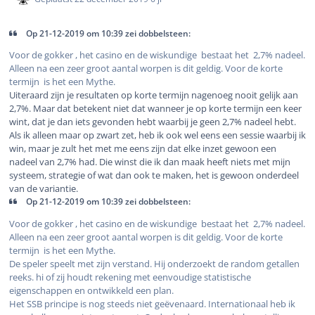
Op 21-12-2019 om 10:39 zei dobbelsteen:
Voor de gokker , het casino en de wiskundige bestaat het 2,7% nadeel.
Alleen na een zeer groot aantal worpen is dit geldig. Voor de korte
termijn is het een Mythe.
Uiteraard zijn je resultaten op korte termijn nagenoeg nooit gelijk aan
2,7%. Maar dat betekent niet dat wanneer je op korte termijn een keer
wint, dat je dan iets gevonden hebt waarbij je geen 2,7% nadeel hebt.
Als ik alleen maar op zwart zet, heb ik ook wel eens een sessie waarbij ik
win, maar je zult het met me eens zijn dat elke inzet gewoon een
nadeel van 2,7% had. Die winst die ik dan maak heeft niets met mijn
systeem, strategie of wat dan ook te maken, het is gewoon onderdeel
van de variantie.
Op 21-12-2019 om 10:39 zei dobbelsteen:
Voor de gokker , het casino en de wiskundige bestaat het 2,7% nadeel.
Alleen na een zeer groot aantal worpen is dit geldig. Voor de korte
termijn is het een Mythe.
De speler speelt met zijn verstand. Hij onderzoekt de random getallen
reeks. hi of zij houdt rekening met eenvoudige statistische
eigenschappen en ontwikkeld een plan.
Het SSB principe is nog steeds niet geëvenaard. Internationaal heb ik