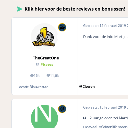
Klik hier voor de beste reviews en bonussen!
Geplaatst
15 februari 2019
7
Dank voor de info Martijn, 
TheGreatOne
Pitboss
16k
11,6k
posts
Reputation
Citeren
Locatie
Blauwestad
Geplaatst
15 februari 2019
7
2 uur geleden zei Marti
Hoeveel, of eigenlijk meer 