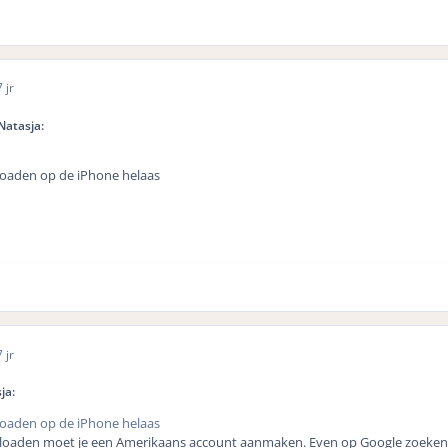
 jr
Natasja:
loaden op de iPhone helaas
 jr
ja:
loaden op de iPhone helaas
aden moet je een Amerikaans account aanmaken. Even op Google zoeken hoe