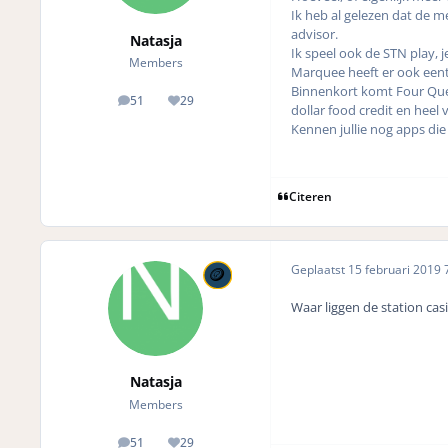
Ik heb al gelezen dat de m
advisor.
Natasja
Ik speel ook de STN play, 
Members
Marquee heeft er ook eentj
Binnenkort komt Four Queen
51
29
posts
Reputation
dollar food credit en heel 
Kennen jullie nog apps die
Citeren
Geplaatst
15 februari 2019
7
Waar liggen de station cas
Natasja
Members
51
29
posts
Reputation