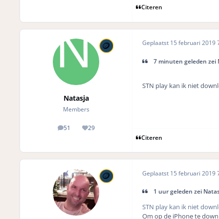
Citeren
Geplaatst
15 februari 2019
7
7 minuten geleden zei 
STN play kan ik niet down
Natasja
Members
51
29
posts
Reputation
Citeren
Geplaatst
15 februari 2019
7
1 uur geleden zei Natas
STN play kan ik niet down
Om op de iPhone te downlo