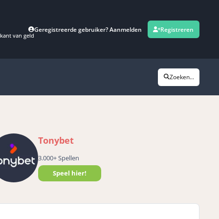
Geregistreerde gebruiker? Aanmelden
Registreren
kant van geld
Zoeken...
Tonybet
3.000+ Spellen
Speel hier!