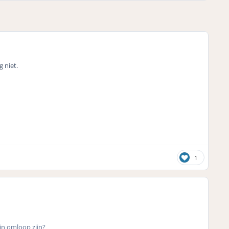
 niet.
1
 in omloop zijn?