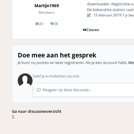
downloaden. Registratie va
Martijn1969
De bekendste station casino
Members
15 februari 2019
7 jr
bew
20
28
posts
Reputation
Citeren
Doe mee aan het gesprek
Je kunt nu posten en later registreren. Als je een account hebt,
Mel
Reageer op deze discussie...
Ga naar discussieoverzicht