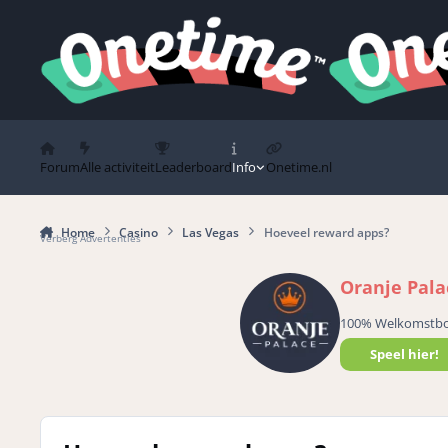
Spring naar bijdragen
Forum
Alle activiteit
Leaderboard
Info
Onetime.nl
Home
Casino
Las Vegas
Hoeveel reward apps?
Verberg Advertenties
Oranje Pala
100% Welkomstb
Speel hier!