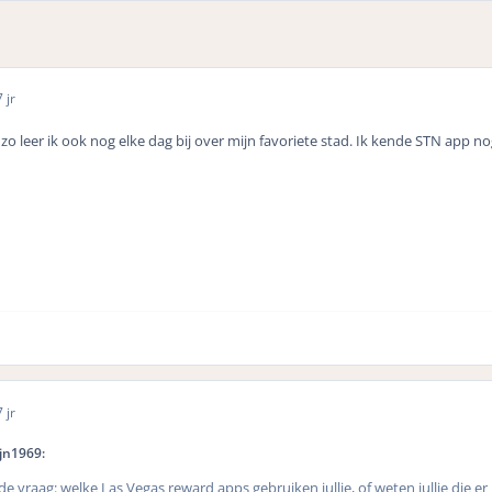
 jr
zo leer ik ook nog elke dag bij over mijn favoriete stad. Ik kende STN app nog
 jr
jn1969:
de vraag: welke Las Vegas reward apps gebruiken jullie, of weten jullie die er