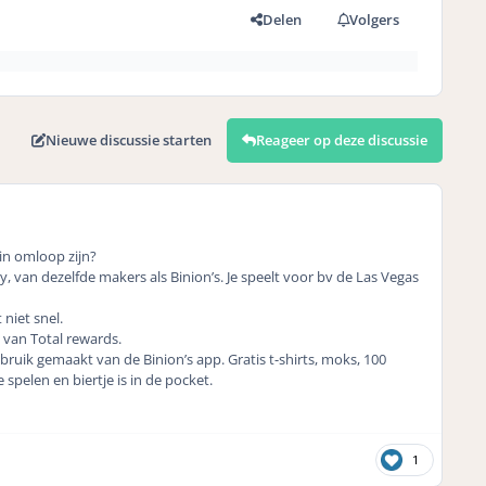
Delen
Volgers
Nieuwe discussie starten
Reageer op deze discussie
 in omloop zijn?
 van dezelfde makers als Binion’s. Je speelt voor bv de Las Vegas
 niet snel.
p van Total rewards.
ruik gemaakt van de Binion’s app. Gratis t-shirts, moks, 100
 spelen en biertje is in de pocket.
1