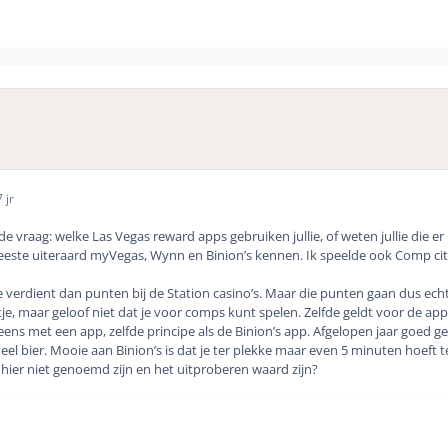
 jr
de vraag: welke Las Vegas reward apps gebruiken jullie, of weten jullie die er
eeste uiteraard myVegas, Wynn en Binion’s kennen. Ik speelde ook Comp city,
je verdient dan punten bij de Station casino’s. Maar die punten gaan dus echt
e, maar geloof niet dat je voor comps kunt spelen. Zelfde geldt voor de ap
s met een app, zelfde principe als de Binion’s app. Afgelopen jaar goed geb
veel bier. Mooie aan Binion’s is dat je ter plekke maar even 5 minuten hoeft te
 hier niet genoemd zijn en het uitproberen waard zijn?