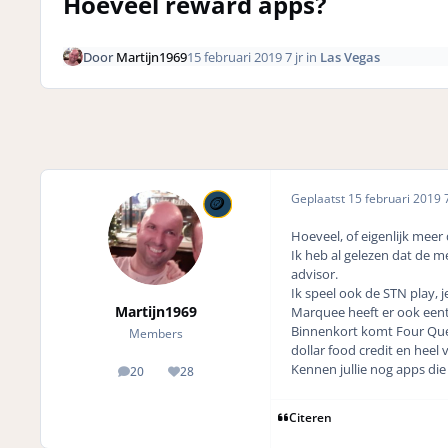
Hoeveel reward apps?
Door
Martijn1969
15 februari 2019
7 jr
in
Las Vegas
Geplaatst
15 februari 2019
7
Hoeveel, of eigenlijk meer 
Ik heb al gelezen dat de m
advisor.
Ik speel ook de STN play, 
Martijn1969
Marquee heeft er ook eentj
Binnenkort komt Four Queen
Members
dollar food credit en heel 
Kennen jullie nog apps die
20
28
posts
Reputation
Citeren