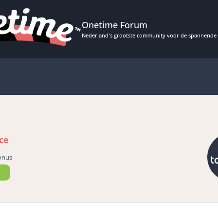
Onetime Forum
Nederland's grootste community voor de spannende 
ce
onus