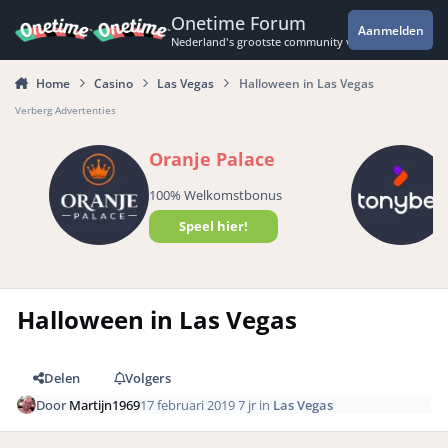
Spring naar bijdragen
Onetime Forum
Aanmelden
Nederland's grootste community voor de spannende 
Home
Casino
Las Vegas
Halloween in Las Vegas
Verberg Advertenties
Oranje Palace
100% Welkomstbonus
Speel hier!
Halloween in Las Vegas
Delen
Volgers
Door
Martijn1969
17 februari 2019
7 jr
in
Las Vegas