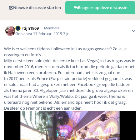
Nieuwe discussie starten
Reageer op deze discussie
Author stats
Martijn1969
Members
Geplaatst
17 februari 2019
7 jr
Wie is er wel eens tijdens Halloween in Las Vegas geweest? Zo ja, je
ervaringen en foto’s.
Mijn eerste keer solo (niet de eerste keer Las Vegas) in Las Vegas was in
november 2016, men zei toen als ik toch rond die periode ga dan moet
ik Halloween eens proberen. En inderdaad, het is is zo gaaf dan.
In 2017 ben ik als Prince (Purple rain periode) verkleed gegaan. Ik was
er solo, maar had afgesproken met een Facebook groep, die hadden
als thema jaren 80. Afgelopen jaar met dezelfde groep afgesproken en
was het thema Where is Wally/Waldo. Dit jaar ga ik weer, thema is
uiteraard nog niet bekend. Als iemand tips heeft hoor ik dat graag.
De sfeer op Fremont is echt een aanrader.