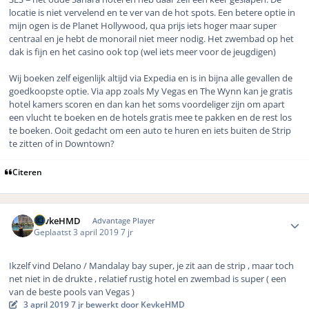
locatie is niet vervelend en te ver van de hot spots. Een betere optie in
mijn ogen is de Planet Hollywood, qua prijs iets hoger maar super
centraal en je hebt de monorail niet meer nodig. Het zwembad op het
dak is fijn en het casino ook top (wel iets meer voor de jeugdigen)
Wij boeken zelf eigenlijk altijd via Expedia en is in bijna alle gevallen de
goedkoopste optie. Via app zoals My Vegas en The Wynn kan je gratis
hotel kamers scoren en dan kan het soms voordeliger zijn om apart
een vlucht te boeken en de hotels gratis mee te pakken en de rest los
te boeken. Ooit gedacht om een auto te huren en iets buiten de Strip
te zitten of in Downtown?
Citeren
Author stats
KevkeHMD
Advantage Player
Geplaatst
3 april 2019
7 jr
Ikzelf vind Delano / Mandalay bay super, je zit aan de strip , maar toch
net niet in de drukte , relatief rustig hotel en zwembad is super ( een
van de beste pools van Vegas )
3 april 2019
7 jr
bewerkt door KevkeHMD