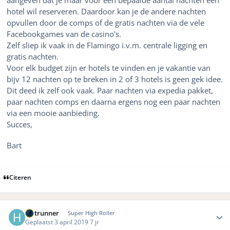
aangeven dat je maar voor een bepaalde aantal nachten een
hotel wil reserveren. Daardoor kan je de andere nachten
opvullen door de comps of de gratis nachten via de vele
Facebookgames van de casino's.
Zelf sliep ik vaak in de Flamingo i.v.m. centrale ligging en
gratis nachten.
Voor elk budget zijn er hotels te vinden en je vakantie van
bijv 12 nachten op te breken in 2 of 3 hotels is geen gek idee.
Dit deed ik zelf ook vaak. Paar nachten via expedia pakket,
paar nachten comps en daarna ergens nog een paar nachten
via een mooie aanbieding.
Succes,
Bart
Citeren
Author stats
Hotrunner
Super High Roller
Geplaatst
3 april 2019
7 jr