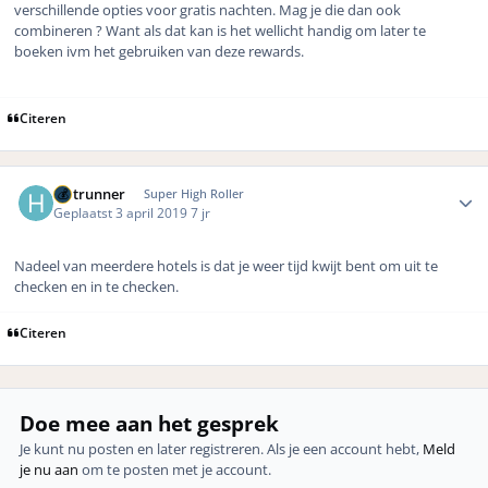
verschillende opties voor gratis nachten. Mag je die dan ook
combineren ? Want als dat kan is het wellicht handig om later te
boeken ivm het gebruiken van deze rewards.
Citeren
Author stats
Hotrunner
Super High Roller
Geplaatst
3 april 2019
7 jr
Nadeel van meerdere hotels is dat je weer tijd kwijt bent om uit te
checken en in te checken.
Citeren
Doe mee aan het gesprek
Je kunt nu posten en later registreren. Als je een account hebt,
Meld
je nu aan
om te posten met je account.