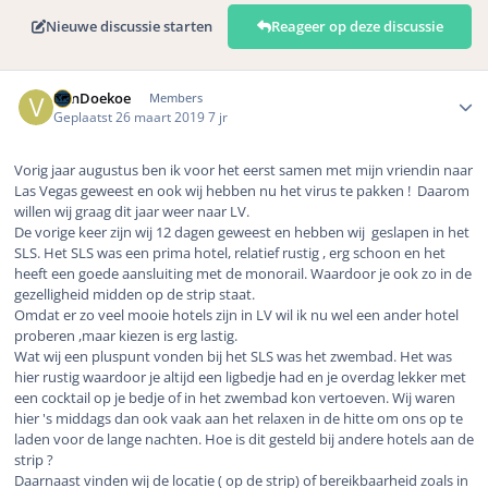
Nieuwe discussie starten
Reageer op deze discussie
Author stats
VanDoekoe
Members
Geplaatst
26 maart 2019
7 jr
Vorig jaar augustus ben ik voor het eerst samen met mijn vriendin naar
Las Vegas geweest en ook wij hebben nu het virus te pakken ! Daarom
willen wij graag dit jaar weer naar LV.
De vorige keer zijn wij 12 dagen geweest en hebben wij geslapen in het
SLS. Het SLS was een prima hotel, relatief rustig , erg schoon en het
heeft een goede aansluiting met de monorail. Waardoor je ook zo in de
gezelligheid midden op de strip staat.
Omdat er zo veel mooie hotels zijn in LV wil ik nu wel een ander hotel
proberen ,maar kiezen is erg lastig.
Wat wij een pluspunt vonden bij het SLS was het zwembad. Het was
hier rustig waardoor je altijd een ligbedje had en je overdag lekker met
een cocktail op je bedje of in het zwembad kon vertoeven. Wij waren
hier 's middags dan ook vaak aan het relaxen in de hitte om ons op te
laden voor de lange nachten. Hoe is dit gesteld bij andere hotels aan de
strip ?
Daarnaast vinden wij de locatie ( op de strip) of bereikbaarheid zoals in