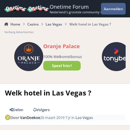
Spring naar bijdragen
Onetime Forum
Aanmelden
Nederland's grootste community voor de spannende 
Home
Casino
Las Vegas
Welk hotel in Las Vegas ?
Verberg Advertenties
Oranje Palace
100% Welkomstbonus
Speel hier!
Welk hotel in Las Vegas ?
Delen
Volgers
Door
VanDoekoe
26 maart 2019
7 jr
in
Las Vegas