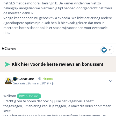
het SLS met de monorail belangrijk. De kamer vinden we niet zo
belangrijk aangezien we hier weinig tijd hebben doorgebracht net zoals
de meesten denk ik.
Vorige keer hebben wij geboekt via expedia. Wellicht dat er nog andere
/ goedkopere opties zijn ? Ook heb ik hier vaak gelezen dat men in
meerdere hotels slaapt ook hier staan wij voor open voor eventuele
tips.
Citeren
2
Klik hier voor de beste reviews en bonussen!
Author stats
TheGreatOne
Pitboss
Geplaatst
26 maart 2019
7 jr
Welkom
@VanDoekoe
Prachtig om te horen dat ook bij jullie het Vegas virus heeft
toegeslagen, uit ervaring kan ik je zeggen, je raakt die virus nooit meer
kwijt.
SLS = het oude Sahara hotel en heb daar zelf een keer geslapen. De