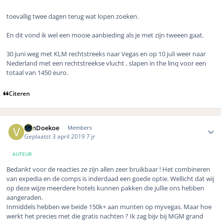
toevallig twee dagen terug wat lopen zoeken.
En dit vond ik wel een mooie aanbieding als je met zijn tweeen gaat.
30 juni weg met KLM rechtstreeks naar Vegas en op 10 juli weer naar
Nederland met een rechtstreekse vlucht , slapen in the linq voor een
totaal van 1450 euro.
Citeren
Author stats
VanDoekoe
Members
Geplaatst
3 april 2019
7 jr
AUTEUR
Bedankt voor de reacties ze zijn allen zeer bruikbaar ! Het combineren
van expedia en de comps is inderdaad een goede optie. Wellicht dat wij
op deze wijze meerdere hotels kunnen pakken die jullie ons hebben
aangeraden.
Inmiddels hebben we beide 150k+ aan munten op myvegas. Maar hoe
werkt het precies met die gratis nachten ? Ik zag bijv bij MGM grand