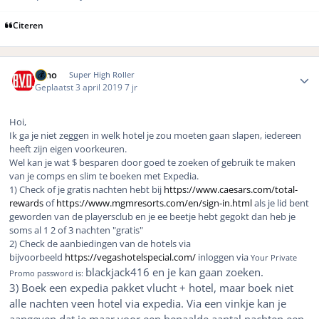
Citeren
Author stats
Reno
Super High Roller
Geplaatst
3 april 2019
7 jr
Hoi,
Ik ga je niet zeggen in welk hotel je zou moeten gaan slapen, iedereen
heeft zijn eigen voorkeuren.
Wel kan je wat $ besparen door goed te zoeken of gebruik te maken
van je comps en slim te boeken met Expedia.
1) Check of je gratis nachten hebt bij
https://www.caesars.com/total-
rewards
of
https://www.mgmresorts.com/en/sign-in.html
als je lid bent
geworden van de playersclub en je ee beetje hebt gegokt dan heb je
soms al 1 2 of 3 nachten "gratis"
2) Check de aanbiedingen van de hotels via
bijvoorbeeld
https://vegashotelspecial.com/
inloggen via
Your Private
blackjack416 en je kan gaan zoeken.
Promo password is:
3) Boek een expedia pakket vlucht + hotel, maar boek niet
alle nachten veen hotel via expedia. Via een vinkje kan je